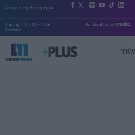
Facebook
Twitter
Instagram
YouTube
TikTok
Lin
Διαχείριση Απορρήτου
Copyright © 2008 - 2026
Handcrafted by
FOLLOW US
Gazzetta