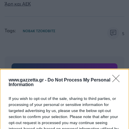
Άρη και ΑΕΚ
Tags:
ΝΟΒΑΚ ΤΖΟΚΟΒΙΤΣ
5
Για να προσθέσεις το σχόλιο
www.gazzetta.gr -
Do Not Process My Personal
σου πρέπει να συνδεθείς
Information
στο my gazzetta!
If you wish to opt-out of the sale, sharing to third parties, or
processing of your personal or sensitive information for
Εγγραφή
Σύνδεση
targeted advertising by us, please use the below opt-out
section to confirm your selection. Please note that after your
opt-out request is processed you may continue seeing
interest-based ads based on personal information utilized by