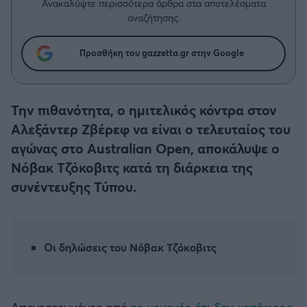
Η μητρότητα στον πάγκο
Ανακαλύψτε περισσότερα άρθρα στα αποτελέσματα
Δημήτρης Τσορμπατζόγλου
Συνεντεύξεις
αναζήτησης.
Άρης
Μεγάλη μου Αγάπη
Μια Ιστορία από την Πόλη
Προσθήκη του gazzetta.gr στην Google
Λεβαδειακός
ΟΦΗ
Την πιθανότητα, ο ημιτελικός κόντρα στον
Αλεξάντερ Ζβέρεφ να είναι ο τελευταίος του
Βόλος
αγώνας στο Australian Open, αποκάλυψε ο
Νόβακ Τζόκοβιτς κατά τη διάρκεια της
Ατρόμητος Αθηνών
συνέντευξης Τύπου.
Κηφισιά
Αστέρας Τρίπολης
Οι δηλώσεις του Νόβακ Τζόκοβιτς
Παναιτωλικός
Απογοητευμένος από
το γεγονός ότι δεν κατάφερε