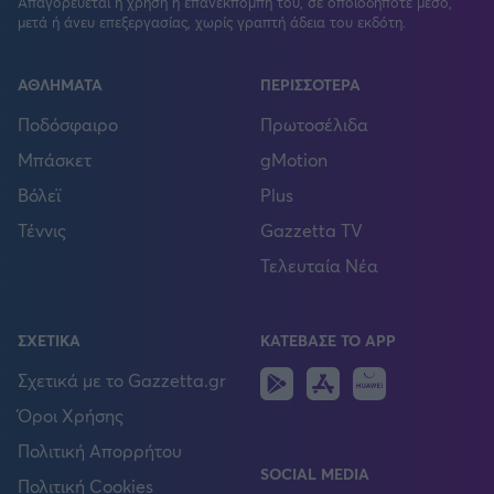
Απαγορεύεται η χρήση ή επανεκπομπή του, σε οποιοδήποτε μέσο,
μετά ή άνευ επεξεργασίας, χωρίς γραπτή άδεια του εκδότη.
ΑΘΛΗΜΑΤΑ
ΠΕΡΙΣΣΟΤΕΡΑ
Ποδόσφαιρο
Πρωτοσέλιδα
Μπάσκετ
gMotion
Βόλεϊ
Plus
Τέννις
Gazzetta TV
Τελευταία Νέα
ΣΧΕΤΙΚΑ
ΚΑΤΕΒΑΣΕ ΤΟ APP
Android
IOS
Huawei
Σχετικά με το Gazzetta.gr
Όροι Χρήσης
Πολιτική Απορρήτου
SOCIAL MEDIA
Πολιτική Cookies