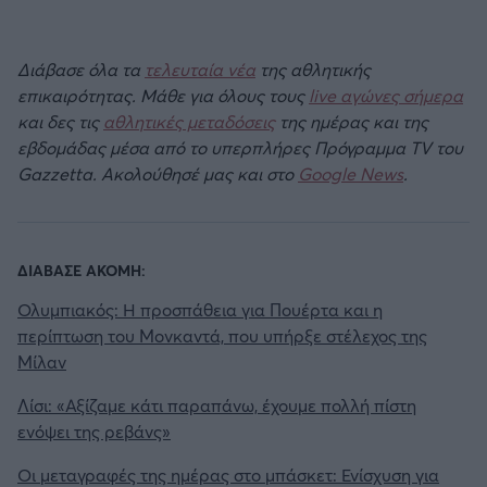
Διάβασε όλα τα
τελευταία νέα
της αθλητικής
επικαιρότητας. Μάθε για όλους τους
live αγώνες σήμερα
και δες τις
αθλητικές μεταδόσεις
της ημέρας και της
εβδομάδας μέσα από το υπερπλήρες Πρόγραμμα TV του
Gazzetta. Ακολούθησέ μας και στο
Google News
.
ΔΙΑΒΑΣΕ ΑΚΟΜΗ:
Ολυμπιακός: Η προσπάθεια για Πουέρτα και η
περίπτωση του Μονκαντά, που υπήρξε στέλεχος της
Μίλαν
Λίσι: «Αξίζαμε κάτι παραπάνω, έχουμε πολλή πίστη
ενόψει της ρεβάνς»
Οι μεταγραφές της ημέρας στο μπάσκετ: Ενίσχυση για