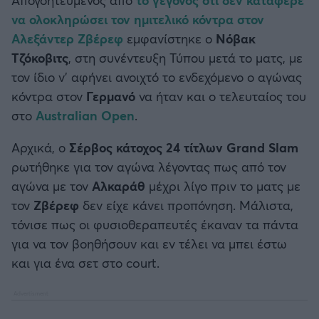
Καλαμάτα
να ολοκληρώσει τον ημιτελικό κόντρα στον
Αλεξάντερ Ζβέρεφ
εμφανίστηκε ο
Νόβακ
Ηρακλής
Τζόκοβιτς
, στη συνέντευξη Τύπου μετά το ματς, με
τον ίδιο ν' αφήνει ανοιχτό το ενδεχόμενο ο αγώνας
Μπαρτσελόνα
κόντρα στον
Γερμανό
να ήταν και ο τελευταίος του
στο
Australian Open
.
Ρεάλ Μαδρίτης
Αρχικά, ο
Σέρβος κάτοχος 24 τίτλων Grand Slam
Ατλέτικο Μαδρίτης
ρωτήθηκε για τον αγώνα λέγοντας πως από τον
αγώνα με τον
Αλκαράθ
μέχρι λίγο πριν το ματς με
Μάντσεστερ Γιουνάιτεντ
τον
Ζβέρεφ
δεν είχε κάνει προπόνηση. Μάλιστα,
τόνισε πως οι φυσιοθεραπευτές έκαναν τα πάντα
Μάντσεστερ Σίτι
για να τον βοηθήσουν και εν τέλει να μπει έστω
και για ένα σετ στο court.
Λίβερπουλ
Τσέλσι