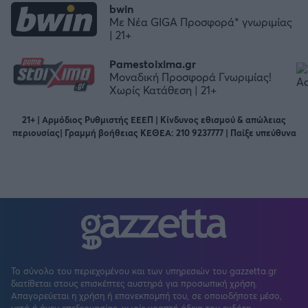
bwin
Με Νέα GIGA Προσφορά* γνωριμίας
| 21+
Pamestoixima.gr
Μοναδική Προσφορά Γνωριμίας!
Χωρίς Κατάθεση | 21+
21+ | Αρμόδιος Ρυθμιστής ΕΕΕΠ | Κίνδυνος εθισμού & απώλειας
περιουσίας| Γραμμή βοήθειας ΚΕΘΕΑ: 210 9237777 | Παίξε υπεύθυνα
Το σύνολο του περιεχομένου και των υπηρεσιών του gazzetta.gr
διατίθεται στους επισκέπτες αυστηρά για προσωπική χρήση.
Απαγορεύεται η χρήση ή επανεκπομπή του, σε οποιοδήποτε μέσο,
μετά ή άνευ επεξεργασίας, χωρίς γραπτή άδεια του εκδότη.