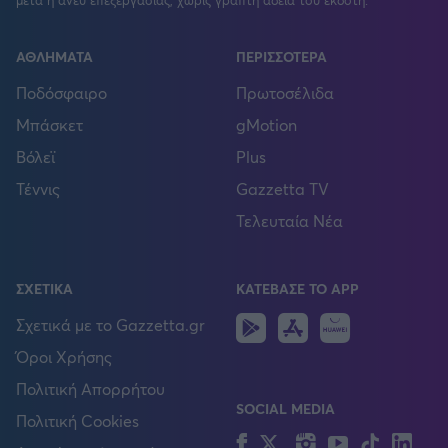
ΑΘΛΗΜΑΤΑ
ΠΕΡΙΣΣΟΤΕΡΑ
Ποδόσφαιρο
Πρωτοσέλιδα
Μπάσκετ
gMotion
Βόλεϊ
Plus
Τέννις
Gazzetta TV
Τελευταία Νέα
ΣΧΕΤΙΚΑ
ΚΑΤΕΒΑΣΕ ΤΟ APP
Android
IOS
Huawei
Σχετικά με το Gazzetta.gr
Όροι Χρήσης
Πολιτική Απορρήτου
SOCIAL MEDIA
Πολιτική Cookies
Facebook
Twitter
Instagram
YouTube
TikTok
Lin