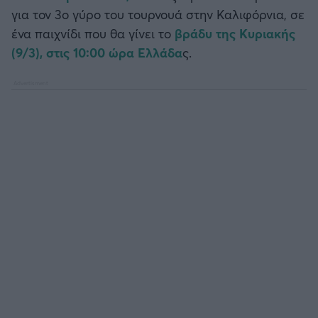
Καλαμάτα
για τον 3ο γύρο του τουρνουά στην Καλιφόρνια, σε
ένα παιχνίδι που θα γίνει το
βράδυ της Κυριακής
Ηρακλής
(9/3), στις 10:00 ώρα Ελλάδα
ς.
Μπαρτσελόνα
Ρεάλ Μαδρίτης
Ατλέτικο Μαδρίτης
Μάντσεστερ Γιουνάιτεντ
Μάντσεστερ Σίτι
Λίβερπουλ
Τσέλσι