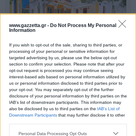
www.gazzetta.gr -
Do Not Process My Personal
Information
If you wish to opt-out of the sale, sharing to third parties, or
processing of your personal or sensitive information for
targeted advertising by us, please use the below opt-out
section to confirm your selection. Please note that after your
6 γραφικά χωριά των Κυκλάδων που αξίζει να
opt-out request is processed you may continue seeing
ανακαλύψετε
interest-based ads based on personal information utilized by
us or personal information disclosed to third parties prior to
7 έξυπνα tips για να φτιάξετε γρήγορα τη βαλίτσα
your opt-out. You may separately opt-out of the further
των διακοπών
disclosure of your personal information by third parties on the
IAB’s list of downstream participants. This information may
also be disclosed by us to third parties on the
IAB’s List of
Η εξωτική παραλία της Πάργας που θα λατρέψετε
Downstream Participants
that may further disclose it to other
third parties.
Please note that this website/app uses one or more Google
Personal Data Processing Opt Outs