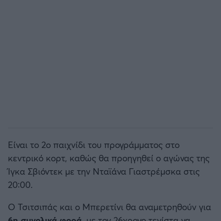
Άρσεναλ
Γιουβέντους
Μίλαν
Ίντερ
Μπάγερν Μονάχου
Είναι το 2ο παιχνίδι του προγράμματος στο
κεντρικό κορτ, καθώς θα προηγηθεί ο αγώνας της
Παρί Σεν Ζερμέν
Ίγκα Σβιόντεκ με την Νταϊάνα Γιαστρέμσκα στις
20:00.
Ο Τσιτσιπάς και ο Μπερετίνι θα αναμετρηθούν για
6η συνολικά φορά
, με τον 26χρονο τενίστα να