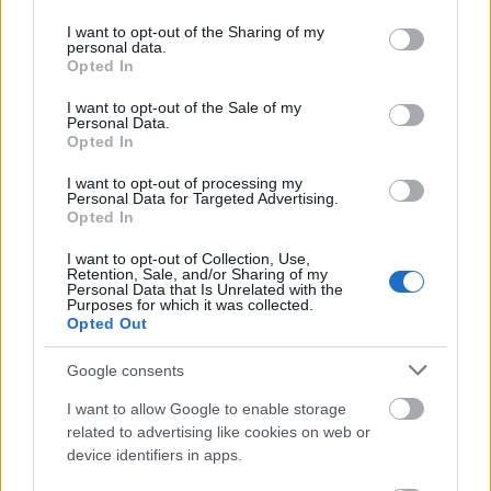
services and may gather and store information including but
not limited to your visit or usage behaviour. You may click to
I want to opt-out of the Sharing of my
personal data.
grant or deny consent to Google and its third-party tags to
Opted In
use your data for below specified purposes in below Google
consent section.
I want to opt-out of the Sale of my
Personal Data.
Opted In
I want to opt-out of processing my
Personal Data for Targeted Advertising.
Opted In
I want to opt-out of Collection, Use,
Retention, Sale, and/or Sharing of my
Personal Data that Is Unrelated with the
Purposes for which it was collected.
«Μου χρωστάς έναν Αύγουστο»: Όλοι μιλούν για τη
Opted Out
φράση που έγινε τραγούδι, κανείς δεν ξέρει από
πού προήλθε
Google consents
I want to allow Google to enable storage
Ο χορηγός στη νέα φανέλα του Σαλάχ έκανε τους
related to advertising like cookies on web or
Έλληνες να απορούν
device identifiers in apps.