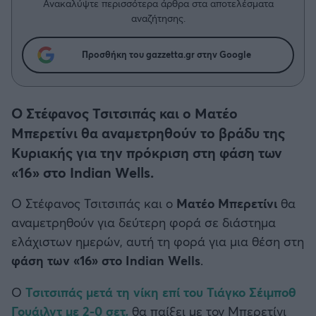
Η μητρότητα στον πάγκο
Ανακαλύψτε περισσότερα άρθρα στα αποτελέσματα
Δημήτρης Τσορμπατζόγλου
Συνεντεύξεις
αναζήτησης.
Άρης
Μεγάλη μου Αγάπη
Μια Ιστορία από την Πόλη
Προσθήκη του gazzetta.gr στην Google
Λεβαδειακός
ΟΦΗ
Ο Στέφανος Τσιτσιπάς και ο Ματέο
Μπερετίνι θα αναμετρηθούν το βράδυ της
Βόλος
Κυριακής για την πρόκριση στη φάση των
«16» στο Indian Wells.
Ατρόμητος Αθηνών
Ο Στέφανος Τσιτσιπάς και ο
Ματέο Μπερετίνι
θα
Κηφισιά
αναμετρηθούν για δεύτερη φορά σε διάστημα
ελάχιστων ημερών, αυτή τη φορά για μια θέση στη
Αστέρας Τρίπολης
φάση των «16» στο Indian Wells
.
Παναιτωλικός
Ο
Τσιτσιπάς μετά τη νίκη επί του Τιάγκο Σέιμποθ
Γουάιλντ με 2-0 σετ,
θα παίξει με τον Μπερετίνι