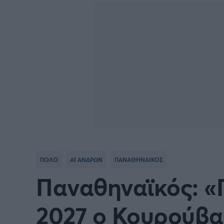
Γιώργος Τσακίρης
Κύπελλο Ανδρών Πόλο
Πυγμαχία
ΠΟΛΟ
Α1 ΑΝΔΡΩΝ
ΠΑΝΑΘΗΝΑΙΚΟΣ
Παναθηναϊκός: «
2027 ο Κουρούβ