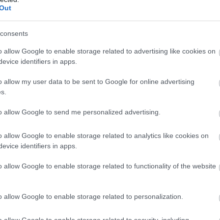
Out
ογο και ανυπομονεί για τη νέα χρόνια. Ο
ς στην πορεία του Παναθηναϊκού μέχρι τους
consents
ου και την οκτάδα του EuroCup.
o allow Google to enable storage related to advertising like cookies on
evice identifiers in apps.
o allow my user data to be sent to Google for online advertising
s.
 συνεργασίας με
to allow Google to send me personalized advertising.
o allow Google to enable storage related to analytics like cookies on
evice identifiers in apps.
 Κουρούβανης τόνισε τα εξής: «Είμαι πολύ
ος της ομάδας και ελπίζω να κατακτήσουμε όλους
o allow Google to enable storage related to functionality of the website
o allow Google to enable storage related to personalization.
o allow Google to enable storage related to security, including