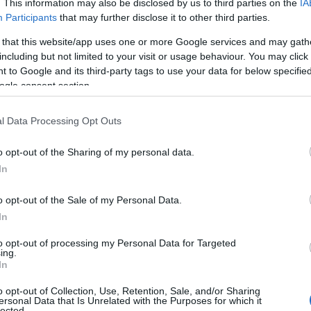
. This information may also be disclosed by us to third parties on the
IA
πάκη
και του
Νικόλα Παπασηφάκη
, ακολούθησε
Participants
that may further disclose it to other third parties.
βανη
.
 that this website/app uses one or more Google services and may gath
including but not limited to your visit or usage behaviour. You may click 
 to Google and its third-party tags to use your data for below specifi
ogle consent section.
l Data Processing Opt Outs
o opt-out of the Sharing of my personal data.
In
o opt-out of the Sale of my Personal Data.
In
to opt-out of processing my Personal Data for Targeted
ing.
In
o opt-out of Collection, Use, Retention, Sale, and/or Sharing
ersonal Data that Is Unrelated with the Purposes for which it
lected.