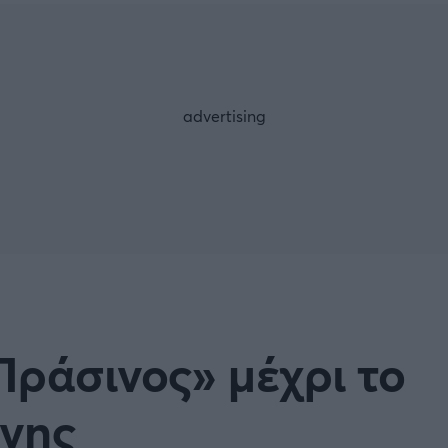
Μια Ιστο
Μιχάλης Τσαμπάς
Δημήτρης Τσ
Άρση Βαρών
FOLLOW US
Πράσινος» μέχρι το
ανης