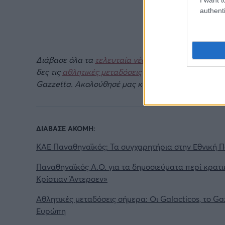
authenti
Διάβασε όλα τα
τελευταία νέα
της αθλητικής επικα
δες τις
αθλητικές μεταδόσεις
της ημέρας και της ε
Gazzetta. Ακολούθησέ μας και στο
Google News
.
ΔΙΑΒΑΣΕ ΑΚΟΜΗ:
ΚΑΕ Παναθηναϊκός: Τα συγχαρητήρια στην Εθνική Π
Παναθηναϊκός Α.Ο. για τα δημοσιεύματα περί κρατι
Κρίστιαν Άντερσεν»
Αθλητικές μεταδόσεις σήμερα: Οι Galacticos, το Ga
Ευρώπη