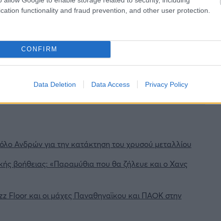
cation functionality and fraud prevention, and other user protection.
CONFIRM
ιρότητας. Μάθε για όλους τους
live αγώνες σήμερα
και
βδομάδας μέσα από το υπερπλήρες Πρόγραμμα TV του
Data Deletion
Data Access
Privacy Policy
όλο Ανδρών για την κατάκτηση του χρυσού μεταλλίου
κής βοήθειας: «Παραμύθια που θα ζήλευε και ο Χανς
zz Floor και οι μάχες Παναθηναϊκου και ΠΑΟΚ στην