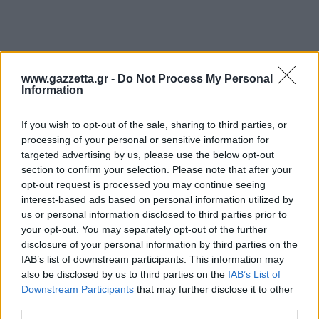
www.gazzetta.gr -
Do Not Process My Personal
Information
If you wish to opt-out of the sale, sharing to third parties, or
processing of your personal or sensitive information for
targeted advertising by us, please use the below opt-out
section to confirm your selection. Please note that after your
opt-out request is processed you may continue seeing
interest-based ads based on personal information utilized by
us or personal information disclosed to third parties prior to
your opt-out. You may separately opt-out of the further
disclosure of your personal information by third parties on the
IAB’s list of downstream participants. This information may
also be disclosed by us to third parties on the
IAB’s List of
"Είμαι πολύ χαρούμενος που θα συνεχίσω να
Downstream Participants
that may further disclose it to other
φοράω το σκουφάκι του Παναθηναϊκού. Είναι
third parties.
μεγάλη τιμή για μένα να αποτελώ μέρος αυτής της