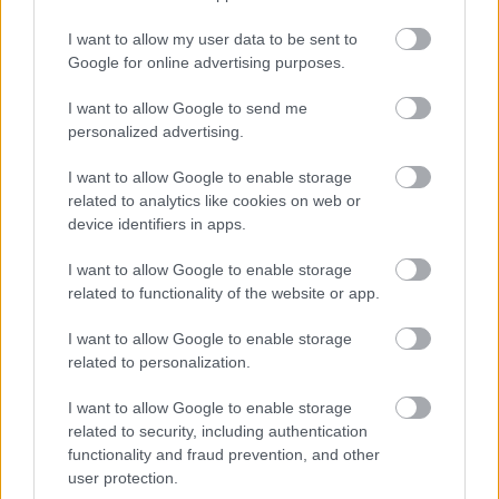
ΚΑΕ Παναθηναϊκός: Τα συγχαρητήρια στην Εθνική Πόλο
I want to allow my user data to be sent to
Ανδρών για την κατάκτηση του χρυσού μεταλλίου
Google for online advertising purposes.
Παναθηναϊκός Α.Ο. για τα δημοσιεύματα περί κρατικής
I want to allow Google to send me
βοήθειας: «Παραμύθια που θα ζήλευε και ο Χανς
personalized advertising.
Κρίστιαν Άντερσεν»
I want to allow Google to enable storage
Αθλητικές μεταδόσεις σήμερα: Οι Galacticos, το Gazz
related to analytics like cookies on web or
Floor και οι μάχες Παναθηναϊκου και ΠΑΟΚ στην Ευρώπη
device identifiers in apps.
I want to allow Google to enable storage
related to functionality of the website or app.
I want to allow Google to enable storage
related to personalization.
Για να προσθέσεις το σχόλιο
I want to allow Google to enable storage
σου πρέπει να συνδεθείς
related to security, including authentication
στο my gazzetta!
functionality and fraud prevention, and other
user protection.