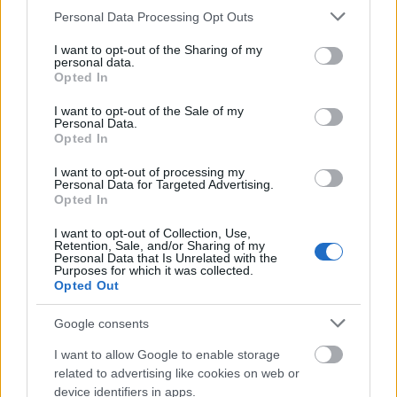
Please note that this website/app uses one or more Google
Personal Data Processing Opt Outs
ομάδας και ανυπομονώ για τη νέα σεζόν. Εύχομαι
services and may gather and store information including but
με τη στήριξη του κόσμου μας σε κάθε βήμα να
not limited to your visit or usage behaviour. You may click to
I want to opt-out of the Sharing of my
personal data.
καταφέρουμε να πετύχουμε όλους τους στόχους
grant or deny consent to Google and its third-party tags to
Opted In
use your data for below specified purposes in below Google
μας και να φτάσουμε όλοι μαζί στην κορυφή"».
consent section.
I want to opt-out of the Sale of my
Personal Data.
Opted In
I want to opt-out of processing my
Personal Data for Targeted Advertising.
Opted In
Διάβασε όλα τα
τελευταία νέα
της αθλητικής
I want to opt-out of Collection, Use,
επικαιρότητας. Μάθε για όλους τους
live αγώνες σήμερα
Retention, Sale, and/or Sharing of my
Personal Data that Is Unrelated with the
και δες τις
αθλητικές μεταδόσεις
της ημέρας και της
Purposes for which it was collected.
εβδομάδας μέσα από το υπερπλήρες Πρόγραμμα TV του
Opted Out
Gazzetta. Ακολούθησέ μας και στο
Google News
.
Google consents
I want to allow Google to enable storage
related to advertising like cookies on web or
ΔΙΑΒΑΣΕ ΑΚΟΜΗ:
device identifiers in apps.