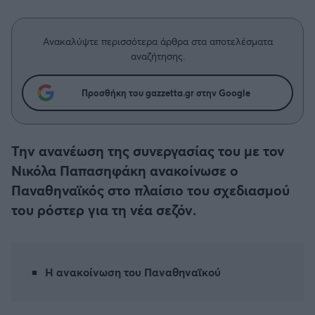
Η μητρότητα στον πάγκο
Δημήτρης Τσορμπατζόγλου
Συνεντεύξεις
Άρης
Μεγάλη μου Αγάπη
Ανακαλύψτε περισσότερα άρθρα στα αποτελέσματα
Μια Ιστορία από την Πόλη
αναζήτησης.
Λεβαδειακός
Προσθήκη του gazzetta.gr στην Google
ΟΦΗ
Βόλος
Την ανανέωση της συνεργασίας του με τον
Νικόλα Παπασηφάκη ανακοίνωσε ο
Ατρόμητος Αθηνών
Παναθηναϊκός στο πλαίσιο του σχεδιασμού
του ρόστερ για τη νέα σεζόν.
Κηφισιά
Αστέρας Τρίπολης
Η ανακοίνωση του Παναθηναϊκού
Παναιτωλικός