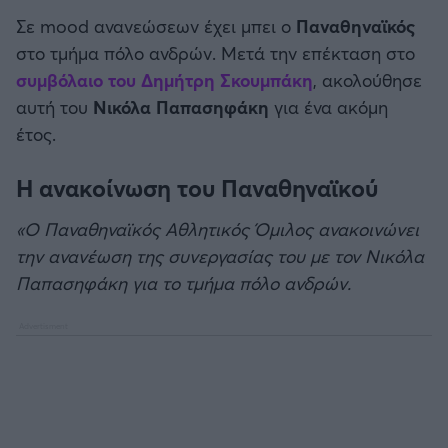
Καλαμάτα
Σε mood ανανεώσεων έχει μπει ο
Παναθηναϊκός
στο τμήμα πόλο ανδρών. Μετά την επέκταση στο
Ηρακλής
συμβόλαιο του Δημήτρη Σκουμπάκη
, ακολούθησε
αυτή του
Νικόλα
Παπασηφάκη
για ένα ακόμη
Μπαρτσελόνα
έτος.
Ρεάλ Μαδρίτης
Η ανακοίνωση του Παναθηναϊκού
«Ο Παναθηναϊκός Αθλητικός Όμιλος ανακοινώνει
Ατλέτικο Μαδρίτης
την ανανέωση της συνεργασίας του με τον Νικόλα
Παπασηφάκη για το τμήμα πόλο ανδρών.
Μάντσεστερ Γιουνάιτεντ
Μάντσεστερ Σίτι
Λίβερπουλ
Τσέλσι