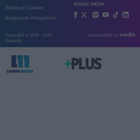
SOCIAL MEDIA
Πολιτική Cookies
Facebook
Twitter
Instagram
YouTube
TikTok
Lin
Διαχείριση Απορρήτου
Copyright © 2008 - 2026
Handcrafted by
FOLLOW US
Gazzetta