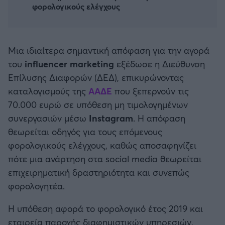
φορολογικούς ελέγχους
Καλαμάτα
Ηρακλής
Μια ιδιαίτερα σημαντική απόφαση για την αγορά
Μπαρτσελόνα
του
influencer marketing
εξέδωσε η Διεύθυνση
Επίλυσης Διαφορών (ΔΕΔ), επικυρώνοντας
Ρεάλ Μαδρίτης
καταλογισμούς της
ΑΑΔΕ
που ξεπερνούν τις
70.000 ευρώ σε υπόθεση μη τιμολογημένων
Ατλέτικο Μαδρίτης
συνεργασιών μέσω
Instagram
. Η απόφαση
θεωρείται οδηγός για τους επόμενους
Μάντσεστερ Γιουνάιτεντ
φορολογικούς ελέγχους, καθώς αποσαφηνίζει
πότε μια ανάρτηση στα social media θεωρείται
Μάντσεστερ Σίτι
επιχειρηματική δραστηριότητα και συνεπώς
φορολογητέα.
Λίβερπουλ
Η υπόθεση αφορά το φορολογικό έτος 2019 και
εταιρεία παροχής διαφημιστικών υπηρεσιών,
Τσέλσι