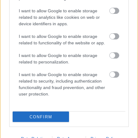
να προσδιοριστεί με βάση πραγματικά τιμολόγια
I want to allow Google to enable storage
και συμφωνητικά της ίδιας της επιχείρησης.
related to analytics like cookies on web or
device identifiers in apps.
Στη συγκεκριμένη υπόθεση, η φορολογική
I want to allow Google to enable storage
διοίκηση δεν προσδιόρισε αυθαίρετα τις αμοιβές.
related to functionality of the website or app.
Χρησιμοποίησε ως βάση τις ελάχιστες χρεώσεις
που προέκυπταν από τα ίδια τα συμφωνητικά της
I want to allow Google to enable storage
related to personalization.
εταιρείας, δηλαδή 1.000 ευρώ πλέον ΦΠΑ για
κάθε διαφημιστικό post και 2.500 ευρώ πλέον
I want to allow Google to enable storage
ΦΠΑ για κάθε giveaway.
related to security, including authentication
functionality and fraud prevention, and other
user protection.
CONFIRM