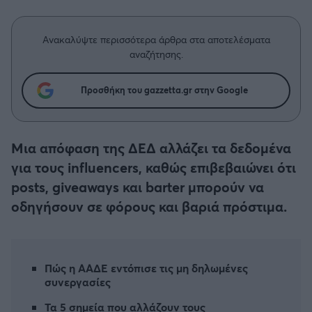
Η μητρότητα στον πάγκο
Δημήτρης Τσορμπατζόγλου
Συνεντεύξεις
Άρης
Μεγάλη μου Αγάπη
Ανακαλύψτε περισσότερα άρθρα στα αποτελέσματα
Μια Ιστορία από την Πόλη
αναζήτησης.
Λεβαδειακός
Προσθήκη του gazzetta.gr στην Google
ΟΦΗ
Βόλος
Μια απόφαση της ΔΕΔ αλλάζει τα δεδομένα
για τους influencers, καθώς επιβεβαιώνει ότι
Ατρόμητος Αθηνών
posts, giveaways και barter μπορούν να
οδηγήσουν σε φόρους και βαριά πρόστιμα.
Κηφισιά
Αστέρας Τρίπολης
Πώς η ΑΑΔΕ εντόπισε τις μη δηλωμένες
συνεργασίες
Παναιτωλικός
Τα 5 σημεία που αλλάζουν τους