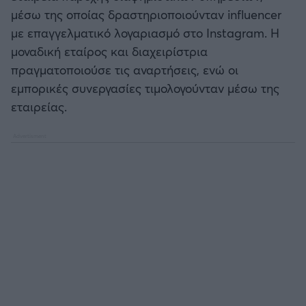
μέσω της οποίας δραστηριοποιούνταν influencer
με επαγγελματικό λογαριασμό στο Instagram. Η
Άρσεναλ
μοναδική εταίρος και διαχειρίστρια
πραγματοποιούσε τις αναρτήσεις, ενώ οι
Γιουβέντους
εμπορικές συνεργασίες τιμολογούνταν μέσω της
εταιρείας.
Μίλαν
Ίντερ
Μπάγερν Μονάχου
Παρί Σεν Ζερμέν