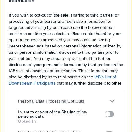
Information
διαθέτει στοιχεία οργανωμένης εμπορικής
προώθησης, μπορεί να θεωρηθεί επιχειρηματική
If you wish to opt-out of the sale, sharing to third parties, or
δραστηριότητα.
processing of your personal or sensitive information for
targeted advertising by us, please use the below opt-out
section to confirm your selection. Please note that after your
opt-out request is processed you may continue seeing
interest-based ads based on personal information utilized by
us or personal information disclosed to third parties prior to
your opt-out. You may separately opt-out of the further
disclosure of your personal information by third parties on the
IAB’s list of downstream participants. This information may
also be disclosed by us to third parties on the
IAB’s List of
Downstream Participants
that may further disclose it to other
third parties.
Please note that this website/app uses one or more Google
Personal Data Processing Opt Outs
services and may gather and store information including but
not limited to your visit or usage behaviour. You may click to
I want to opt-out of the Sharing of my
personal data.
grant or deny consent to Google and its third-party tags to
Opted In
use your data for below specified purposes in below Google
consent section.