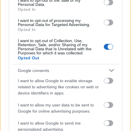
I want to opt-out of the Sale of my
Personal Data.
Opted In
I want to opt-out of processing my
Personal Data for Targeted Advertising.
Opted In
I want to opt-out of Collection, Use,
Retention, Sale, and/or Sharing of my
Personal Data that Is Unrelated with the
Purposes for which it was collected.
Opted Out
Google consents
I want to allow Google to enable storage
• Η ύπαρξη φορολογητέας ύλης μπορεί να
related to advertising like cookies on web or
αποδειχθεί όχι μόνο από πληρωμές αλλά και από
device identifiers in apps.
αντικειμενικές ενδείξεις, όπως hashtags, tags,
I want to allow my user data to be sent to
φωτογραφίες, ιδιωτικά συμφωνητικά και άλλο
Google for online advertising purposes.
διαθέσιμο υλικό.
I want to allow Google to send me
personalized advertising.
• Η αξία μιας μη δηλωμένης συνεργασίας μπορεί