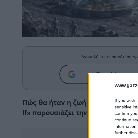
Ανακαλύψτε περισσότερα άρ
Προσθήκη του g
www.gazze
Πώς θα ήταν η ζωή στη Σελήνη το
If you wish 
sensitive in
If» παρουσιάζει την καθημερινότη
confirm you
continue se
information 
further disc