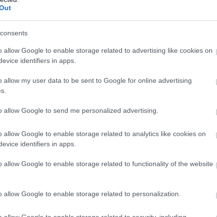
Out
consents
o allow Google to enable storage related to advertising like cookies on
evice identifiers in apps.
o allow my user data to be sent to Google for online advertising
s.
to allow Google to send me personalized advertising.
o allow Google to enable storage related to analytics like cookies on
evice identifiers in apps.
χνολογία επιβίωσης
o allow Google to enable storage related to functionality of the website
ζωή του εκεί είναι η χαμηλή βαρύτητα, η οποία
ει τις εκτοξεύσεις διαστημοπλοίων κατά 84%
o allow Google to enable storage related to personalization.
μοσφαιρική αντίσταση, η αποικία μπορεί να
α, χρησιμοποιώντας μόνο ηλεκτρομαγνητικούς
o allow Google to enable storage related to security, including