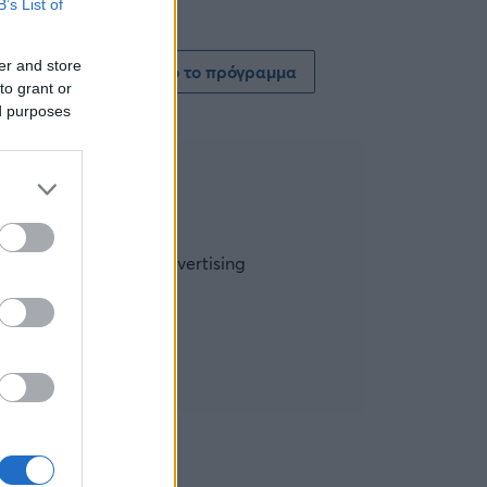
B’s List of
er and store
Δείτε όλο το πρόγραμμα
to grant or
ed purposes