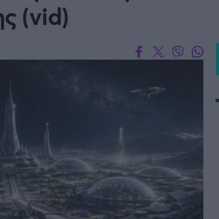
ς (vid)