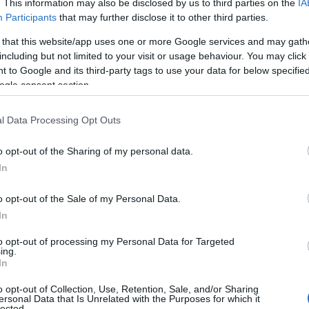
. This information may also be disclosed by us to third parties on the
IA
επιβίωσης
Participants
that may further disclose it to other third parties.
ώπων
 that this website/app uses one or more Google services and may gath
including but not limited to your visit or usage behaviour. You may click 
 to Google and its third-party tags to use your data for below specifi
ogle consent section.
ι έναν αιώνα μπροστά, στο
έτος 2126
, για να μας
μη πόλη στη
Σελήνη
. Αν και η ιδέα ενός
l Data Processing Opt Outs
 ακούγεται συναρπαστική, η επιστημονική
ότητα εκεί πάνω θα ήταν ένας ζωντανός εφιάλτης.
o opt-out of the Sharing of my personal data.
In
 τη Σελήνη σε περιβάλλον-δολοφόνο. Οι άποικοι
ολία που καταστρέφει το DNA, αλλά και σε
o opt-out of the Sale of my Personal Data.
σφαίρες. Επιπλέον, οι θερμοκρασίες είναι
In
τω από τον ήλιο και πέφτουν στους -173°C στη
to opt-out of processing my Personal Data for Targeted
ή μια καθαρή αποστολή αυτοκτονίας.
ing.
In
o opt-out of Collection, Use, Retention, Sale, and/or Sharing
ersonal Data that Is Unrelated with the Purposes for which it
lected.