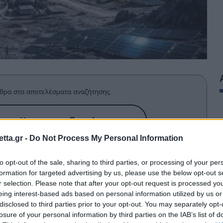
θρα στα αποτελέσματα αναζήτησης.
azzetta.gr στην Google
tta.gr -
Do Not Process My Personal Information
 2126; Το διαδικτυακό κανάλι «What
to opt-out of the sale, sharing to third parties, or processing of your per
formation for targeted advertising by us, please use the below opt-out s
τα στην διαστημική πόλη Luna Prime.
r selection. Please note that after your opt-out request is processed y
eing interest-based ads based on personal information utilized by us or
disclosed to third parties prior to your opt-out. You may separately opt-
losure of your personal information by third parties on the IAB’s list of