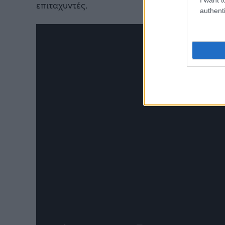
επιταχυντές.
authenti