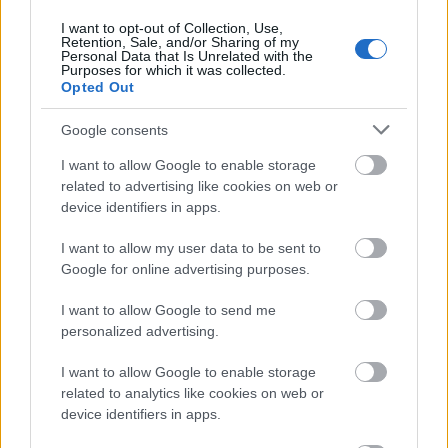
I want to opt-out of Collection, Use,
Retention, Sale, and/or Sharing of my
Η κουζίνα διαθέτει
νεροχύτη, φούρνο, τετραπλή
Personal Data that Is Unrelated with the
Purposes for which it was collected.
εστία υγραερίου, ψυγείο-καταψύκτη, αρκετά
Opted Out
ντουλάπια και τραπεζαρία
για τέσσερα άτομα.
Ξεχωρίζει επίσης το αναδιπλούμενο παράθυρο
Google consents
που ανοίγει προς τα έξω, διευκολύνοντας το
I want to allow Google to enable storage
σερβίρισμα.
related to advertising like cookies on web or
device identifiers in apps.
Λειτουργικότητα
I want to allow my user data to be sent to
Google for online advertising purposes.
Απέναντι από την κουζίνα βρίσκεται το μπάνιο,
στο οποίο η πρόσβαση
γίνεται μέσω συρόμενης
I want to allow Google to send me
personalized advertising.
πόρτας
. Περιλαμβάνει
ντους με γυάλινη καμπίνα,
νιπτήρα με έπιπλο, τουαλέτα, καθώς και μικρό
I want to allow Google to enable storage
χώρο με πλυντήριο-στεγνωτήριο
.
related to analytics like cookies on web or
device identifiers in apps.