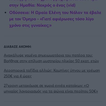
στην Ημαθία: Νεκρός ο ένας (vid)
Οδύσσεια: Η Ωραία Ελένη του Νόλαν τα έβαλε
με τον Όμηρο - «Γιατί αφιέρωσες τόσο λίγο
χρόνο στις γυναίκες;»
ΔΙΑΒΑΣΕ ΑΚΟΜΗ:
Ανακάλυψε χαμένα σημειωματάρια του πατέρα του:
Βοήθησε στην επίλυση μυστηρίου ηλικίας 50 εκατ. ετών
Αεροπορικά ταξίδια αλλιώς: Καμπίνες ύπνου με χρέωση
250€ για 4 ώρες
27χρονη μετακόμισε σε χωριό εννέα κατοίκων: «Ο
μηνιαίος λογαριασμός για τα ψώνια είναι περίπου 50€»