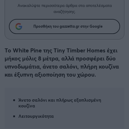
Η μητρότητα στον πάγκο
Δημήτρης Τσορμπατζόγλου
Συνεντεύξεις
Ανακαλύψτε περισσότερα άρθρα στα αποτελέσματα
Άρης
αναζήτησης.
Μεγάλη μου Αγάπη
Μια Ιστορία από την Πόλη
Λεβαδειακός
Προσθήκη του gazzetta.gr στην Google
ΟΦΗ
Το White Pine της Tiny Timber Homes έχει
Βόλος
μήκος μόλις 8 μέτρα, αλλά προσφέρει δύο
υπνοδωμάτια, άνετο σαλόνι, πλήρη κουζίνα
Ατρόμητος Αθηνών
και έξυπνη αξιοποίηση του χώρου.
Κηφισιά
Άνετο σαλόνι και πλήρως εξοπλισμένη
Αστέρας Τρίπολης
κουζίνα
Λειτουργικότητα
Παναιτωλικός