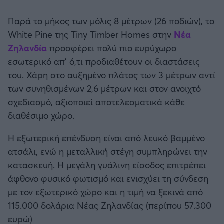
Καλαμάτα
Παρά το μήκος των μόλις 8 μέτρων (26 ποδιών), το
White Pine της Tiny Timber Homes στην
Νέα
Ηρακλής
Ζηλανδία
προσφέρει πολύ πιο ευρύχωρο
εσωτερικό απ' ό,τι προδιαθέτουν οι διαστάσεις
Μπαρτσελόνα
του. Χάρη στο αυξημένο πλάτος των 3 μέτρων αντί
των συνηθισμένων 2,6 μέτρων και στον ανοιχτό
Ρεάλ Μαδρίτης
σχεδιασμό, αξιοποιεί αποτελεσματικά κάθε
διαθέσιμο χώρο.
Ατλέτικο Μαδρίτης
Η εξωτερική επένδυση είναι από λευκό βαμμένο
Μάντσεστερ Γιουνάιτεντ
ατσάλι, ενώ η μεταλλική στέγη συμπληρώνει την
κατασκευή. Η μεγάλη γυάλινη είσοδος επιτρέπει
Μάντσεστερ Σίτι
άφθονο φυσικό φωτισμό και ενισχύει τη σύνδεση
με τον εξωτερικό χώρο και η τιμή να ξεκινά από
Λίβερπουλ
115.000 δολάρια Νέας Ζηλανδίας (περίπου 57.300
ευρώ)
Τσέλσι