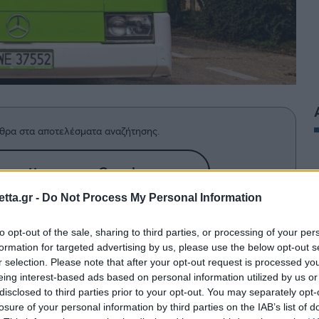
θρα στα αποτελέσματα αναζήτησης.
azzetta.gr στην Google
tta.gr -
Do Not Process My Personal Information
ωφορείων παγκοσμίως ετοιμάζεται να
to opt-out of the sale, sharing to third parties, or processing of your per
formation for targeted advertising by us, please use the below opt-out s
 καλοκαίρι, αναβιώνοντας ένα από τα
r selection. Please note that after your opt-out request is processed y
eing interest-based ads based on personal information utilized by us or
οπαίγνια.
disclosed to third parties prior to your opt-out. You may separately opt-
losure of your personal information by third parties on the IAB’s list of