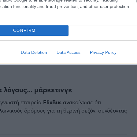
ie.
cation functionality and fraud prevention, and other user protection.
Modlin – Pomorze – Hel.
Vx44i
CONFIRM
May
@KonradKrajewsk6)
Data Deletion
Data Access
Privacy Policy
 λόγους... μάρκετινγκ
 γνωστή εταιρεία
FlixBus
ανακοίνωσε ότι
λωνικούς δρόμους για τη θερινή σεζόν, συνδέοντας