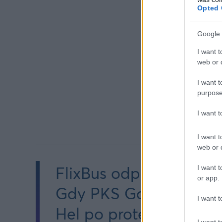
Opted 
Google 
I want t
web or d
I want t
purpose
I want 
I want t
web or d
FlixBus odpala linię 66
I want t
or app.
Gdy PKS Gdynia wycof
I want t
Hel po protestach i zmi
I want t