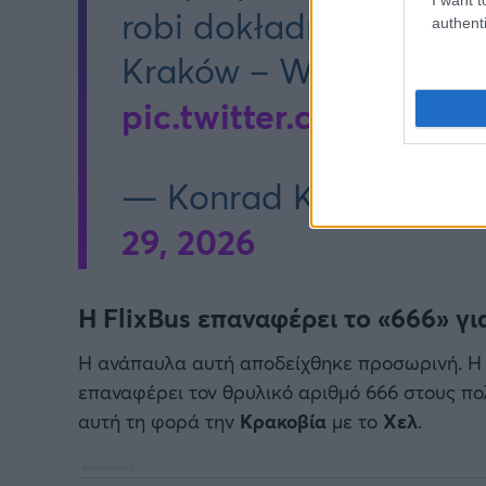
robi dokładnie odwrotn
authenti
Kraków – Warszawa – 
pic.twitter.com/bHdFI
— Konrad Krajewski (
29, 2026
Η FlixBus επαναφέρει το «666» για
Η ανάπαυλα αυτή αποδείχθηκε προσωρινή. Η
επαναφέρει τον θρυλικό αριθμό 666 στους πο
αυτή τη φορά την
Κρακοβία
με το
Χελ
.