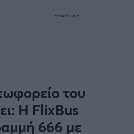
FOLLOW US
λεωφορείο του
ι: Η FlixBus
ραμμή 666 με