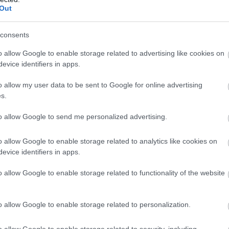
Out
consents
o allow Google to enable storage related to advertising like cookies on
evice identifiers in apps.
o allow my user data to be sent to Google for online advertising
s.
to allow Google to send me personalized advertising.
o allow Google to enable storage related to analytics like cookies on
evice identifiers in apps.
6. Inspiracja jasna.
o allow Google to enable storage related to functionality of the website
ał się z numeru 666 na
o allow Google to enable storage related to personalization.
enił go na 669, FlixBus
o allow Google to enable storage related to security, including