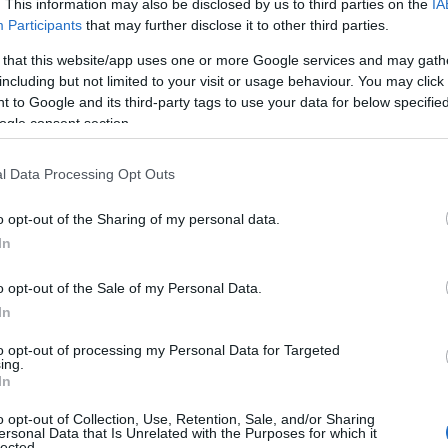
. This information may also be disclosed by us to third parties on the
IA
Participants
that may further disclose it to other third parties.
 μάρκετινγκ
 that this website/app uses one or more Google services and may gath
including but not limited to your visit or usage behaviour. You may click 
 to Google and its third-party tags to use your data for below specifi
ogle consent section.
ης
Πολωνίας
λειτουργούσε τη
γραμμή 666
με
θώς το όνομα της πόλης ακούγεται ακριβώς όπως η
l Data Processing Opt Outs
μός είναι συνδεδεμένος με τον Διάβολο, η διαδρομή
ς χιλιάδες τουρίστες που φωτογραφίζονταν με το
o opt-out of the Sharing of my personal data.
In
ν έντονη αντίδραση θρησκευτικών οργανώσεων
o opt-out of the Sale of my Personal Data.
αιρεία για «σατανισμό». Υπό το βάρος των
In
ε να αλλάξει τον αριθμό της γραμμής σε 669,
to opt-out of processing my Personal Data for Targeted
ντας το τουριστικό ενδιαφέρον για τα ίδια τα
ing.
In
o opt-out of Collection, Use, Retention, Sale, and/or Sharing
ersonal Data that Is Unrelated with the Purposes for which it
lected.