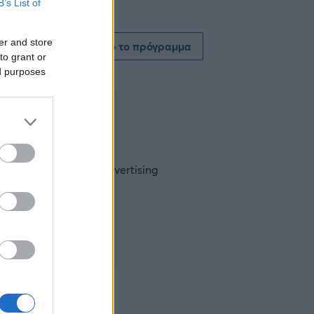
B’s List of
er and store
Δείτε όλο το πρόγραμμα
to grant or
ed purposes