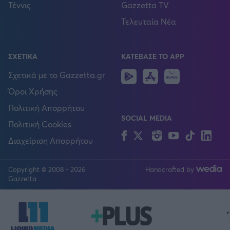
Τέννις
Gazzetta TV
Τελευταία Νέα
ΣΧΕΤΙΚΑ
ΚΑΤΕΒΑΣΕ ΤΟ APP
Android
IOS
Huawei
Σχετικά με το Gazzetta.gr
Όροι Χρήσης
Πολιτική Απορρήτου
SOCIAL MEDIA
Πολιτική Cookies
Facebook
Twitter
Instagram
YouTube
TikTok
Lin
Διαχείριση Απορρήτου
Copyright © 2008 - 2026
Handcrafted by
FOLLOW US
Gazzetta