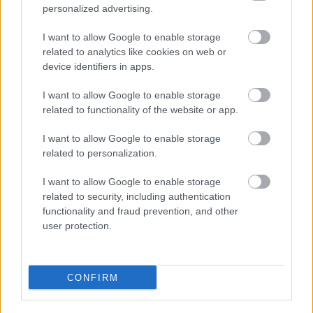
personalized advertising.
ντουλάπια της καμπίνας - Αντιδράσεις από τους επιβάτες
I want to allow Google to enable storage
LASE: Το πρώτο «υπερπανεπιστήμιο» της Βρετανίας είναι
related to analytics like cookies on web or
γεγονός (tweets)
device identifiers in apps.
I want to allow Google to enable storage
related to functionality of the website or app.
Tags:
ΛΟΝΔΙΝΟ
ΚΑΥΣΩΝΑΣ
I want to allow Google to enable storage
related to personalization.
I want to allow Google to enable storage
related to security, including authentication
functionality and fraud prevention, and other
Για να προσθέσεις το σχόλιο
user protection.
σου πρέπει να συνδεθείς
στο my gazzetta!
CONFIRM
Εγγραφή
Σύνδεση