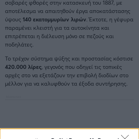
σοβαρές φθορές στην κατασκευή του 1887, με
αποτέλεσμα να απαιτηθούν έργα αποκατάστασης
ύψους
140 εκατομμυρίων λιρών
. Έκτοτε, η γέφυρα
παραμένει κλειστή για τα αυτοκίνητα και
επιτρέπεται η διέλευση μόνο σε πεζούς και
ποδηλάτες.
Το τρέχον σύστημα ψύξης και προστασίας κόστισε
420.000 λίρες
, γεγονός που οδηγεί τις τοπικές
αρχές στο να εξετάζουν την επιβολή διοδίων στο
μέλλον για να καλυφθούν τα έξοδα συντήρησης.