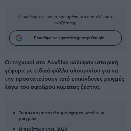
Η μητρότητα στον πάγκο
Δημήτρης Τσορμπατζόγλου
Συνεντεύξεις
Άρης
Μεγάλη μου Αγάπη
Ανακαλύψτε περισσότερα άρθρα στα αποτελέσματα
Μια Ιστορία από την Πόλη
αναζήτησης.
Λεβαδειακός
Προσθήκη του gazzetta.gr στην Google
ΟΦΗ
Βόλος
Οι τεχνικοί στο Λονδίνο κάλυψαν ιστορική
γέφυρα με ειδικά φύλλα αλουμινίου για να
Ατρόμητος Αθηνών
την προστατεύσουν από επικίνδυνες ρωγμές
λόγω του σφοδρού κύματος ζέστης.
Κηφισιά
Αστέρας Τρίπολης
Το κόλπο με το αλουμινόχαρτο κατά των
ρωγμών
Παναιτωλικός
Η περίπτωση του 2020