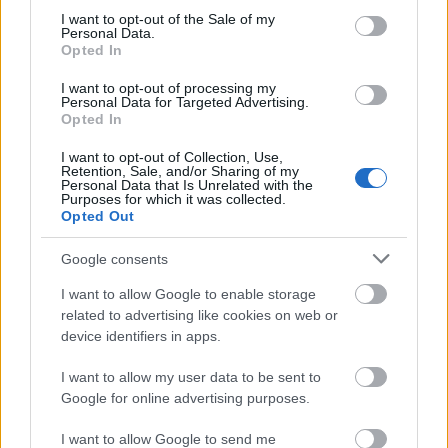
consent section.
I want to opt-out of the Sale of my
Personal Data.
TI ΔΙΑΒΑΖΕΤΑΙ
Opted In
Ρίχνουν παγάκια στη λεκάνη και τραβούν το
I want to opt-out of processing my
Personal Data for Targeted Advertising.
καζανάκι: Το κόλπο που λίγοι γνωρίζουν
Opted In
Η νέα «Μωβ Γραμμή» του Μετρό: Ποιοι θα
I want to opt-out of Collection, Use,
είναι οι 20 νέοι σταθμοί
Retention, Sale, and/or Sharing of my
Personal Data that Is Unrelated with the
Κύπρος: Είχε πρόβλημα στην πισίνα του -
Purposes for which it was collected.
Opted Out
Βρήκε μια τεράστια οχιά εγκατεστημένη στο
skimmer
Google consents
I want to allow Google to enable storage
related to advertising like cookies on web or
device identifiers in apps.
ΔΙΑΒΑΣΕ ΑΚΟΜΗ:
I want to allow my user data to be sent to
Το «Muppet Show» της θάλασσας: Τα ψάρια με τα
Google for online advertising purposes.
παράξενα κεφάλια που κανείς δεν έχει δει ζωντανά
I want to allow Google to send me
Αεροπορική χρεώνει και τις χειραποσκευές στα