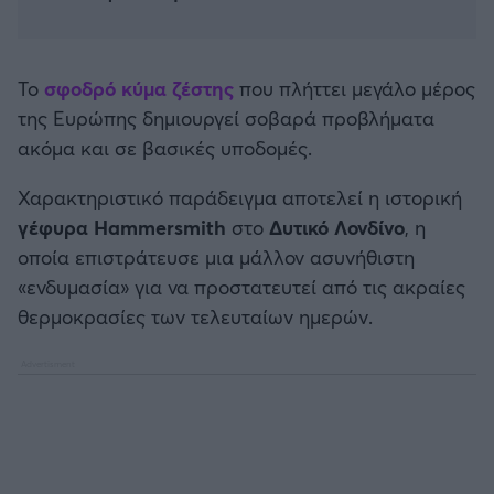
Καλαμάτα
Ηρακλής
Το
σφοδρό κύμα ζέστης
που πλήττει μεγάλο μέρος
της Ευρώπης δημιουργεί σοβαρά προβλήματα
Μπαρτσελόνα
ακόμα και σε βασικές υποδομές.
Ρεάλ Μαδρίτης
Χαρακτηριστικό παράδειγμα αποτελεί η ιστορική
γέφυρα Hammersmith
στο
Δυτικό Λονδίνο
, η
Ατλέτικο Μαδρίτης
οποία επιστράτευσε μια μάλλον ασυνήθιστη
«ενδυμασία» για να προστατευτεί από τις ακραίες
Μάντσεστερ Γιουνάιτεντ
θερμοκρασίες των τελευταίων ημερών.
Μάντσεστερ Σίτι
Λίβερπουλ
Τσέλσι