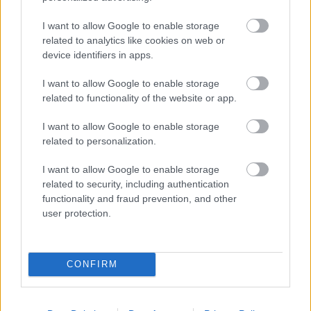
και κατέγραψε ο σεισμογράφος
I want to allow Google to enable storage
related to analytics like cookies on web or
device identifiers in apps.
ΔΙΑΒΑΣΕ ΑΚΟΜΗ:
I want to allow Google to enable storage
related to functionality of the website or app.
Η υψηλότερης ανάλυσης εικόνες του Ήλιου που έχουν
καταγραφεί: Τι παρατήρησαν οι επιστήμονες (vid)
I want to allow Google to enable storage
related to personalization.
Γροιλανδία: Κάμερα κατέγραψε τη στιγμή που γιγαντιαίο
παγόβουνο τουμπάρει στον ωκεανό (vid)
I want to allow Google to enable storage
related to security, including authentication
«Ρε κάνε άκρη ρε»: Αχάμπαρος πεζός στη Ρόδο
functionality and fraud prevention, and other
περπατάει στη μέση του δρόμου και τρελαίνει τους
user protection.
οδηγούς (vid)
CONFIRM