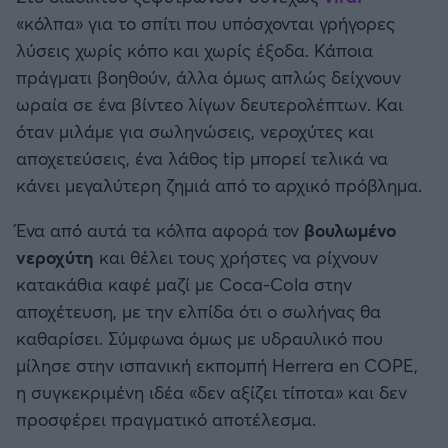
Καλαμάτα
«κόλπα» για το σπίτι που υπόσχονται γρήγορες
λύσεις χωρίς κόπο και χωρίς έξοδα. Κάποια
Ηρακλής
πράγματι βοηθούν, άλλα όμως απλώς δείχνουν
ωραία σε ένα βίντεο λίγων δευτερολέπτων. Και
Μπαρτσελόνα
όταν μιλάμε για σωληνώσεις, νεροχύτες και
αποχετεύσεις, ένα λάθος tip μπορεί τελικά να
Ρεάλ Μαδρίτης
κάνει μεγαλύτερη ζημιά από το αρχικό πρόβλημα.
Ένα από αυτά τα κόλπα αφορά τον
βουλωμένο
Ατλέτικο Μαδρίτης
νεροχύτη
και θέλει τους χρήστες να ρίχνουν
κατακάθια καφέ μαζί με Coca-Cola στην
Μάντσεστερ Γιουνάιτεντ
αποχέτευση, με την ελπίδα ότι ο σωλήνας θα
καθαρίσει. Σύμφωνα όμως με υδραυλικό που
Μάντσεστερ Σίτι
μίλησε στην ισπανική εκπομπή Herrera en COPE,
η συγκεκριμένη ιδέα «δεν αξίζει τίποτα» και δεν
Λίβερπουλ
προσφέρει πραγματικό αποτέλεσμα.
Τσέλσι