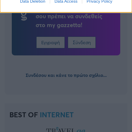
Data Deletion
Data Access
Privacy Policy
Για να προσθέσεις το σχόλιο
σου πρέπει να συνδεθείς
στο my gazzetta!
Εγγραφή
Σύνδεση
Συνδέσου και κάνε το πρώτο σχόλιο...
BEST OF
INTERNET