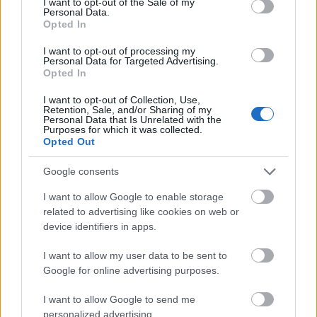
I want to opt-out of the Sale of my
Personal Data.
Opted In
I want to opt-out of processing my
Personal Data for Targeted Advertising.
Opted In
I want to opt-out of Collection, Use,
Retention, Sale, and/or Sharing of my
Personal Data that Is Unrelated with the
Purposes for which it was collected.
Opted Out
TI ΔΙΑΒΑΖΕΤΑΙ
Google consents
Τον κορόιδευαν επειδή κρατούσε μετρητά στο
πορτοφόλι του - η επιστήμη απέδειξε ότι είχε
I want to allow Google to enable storage
related to advertising like cookies on web or
δίκιο
device identifiers in apps.
Πιο πολύτιμα από τα διαμάντια; Οι επιστήμονες
αναζητούν κρυμμένους θησαυρούς σπάνιων
I want to allow my user data to be sent to
Google for online advertising purposes.
γαιών στα βάθη της Γης
Metallica, Iron Maiden ή Final Four; Το
I want to allow Google to send me
personalized advertising.
γεγονός που «κούνησε» περισσότερο το ΟΑΚΑ