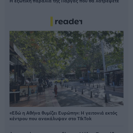
Η εξωτική παραλία της Πάργας που θα λατρέψετε
«Εδώ η Αθήνα θυμίζει Ευρώπη»: H γειτονιά εκτός
κέντρου που ανακάλυψαν στο TikTok