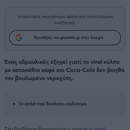
Η μητρότητα στον πάγκο
Δημήτρης Τσορμπατζόγλου
Συνεντεύξεις
Άρης
Μεγάλη μου Αγάπη
Ανακαλύψτε περισσότερα άρθρα στα αποτελέσματα
Μια Ιστορία από την Πόλη
αναζήτησης.
Λεβαδειακός
Προσθήκη του gazzetta.gr στην Google
ΟΦΗ
Βόλος
Ένας υδραυλικός εξηγεί γιατί το viral κόλπο
με κατακάθια καφέ και Coca-Cola δεν βοηθά
Ατρόμητος Αθηνών
τον βουλωμένο νεροχύτη.
Κηφισιά
Αστέρας Τρίπολης
Το απλό που δουλεύει καλύτερα
Παναιτωλικός
Στο διαδίκτυο ξεφυτρώνουν συνεχώς
viral