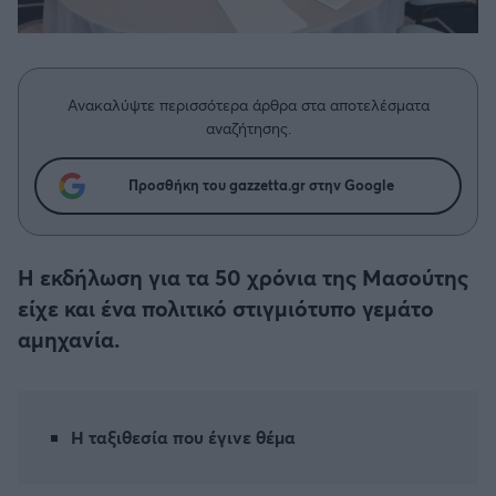
Η μητρότητα στον πάγκο
Δημήτρης Τσορμπατζόγλου
Συνεντεύξεις
Άρης
Μεγάλη μου Αγάπη
Μια Ιστορία από την Πόλη
Λεβαδειακός
Ανακαλύψτε περισσότερα άρθρα στα αποτελέσματα
αναζήτησης.
ΟΦΗ
Προσθήκη του gazzetta.gr στην Google
Βόλος
Ατρόμητος Αθηνών
Η εκδήλωση για τα 50 χρόνια της Μασούτης
είχε και ένα πολιτικό στιγμιότυπο γεμάτο
Κηφισιά
αμηχανία.
Αστέρας Τρίπολης
Η ταξιθεσία που έγινε θέμα
Παναιτωλικός