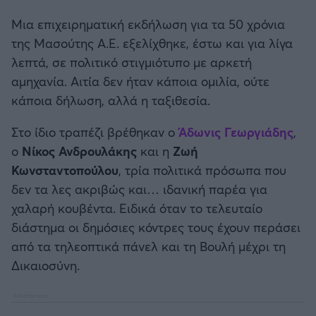
Καλαμάτα
Μια επιχειρηματική εκδήλωση για τα 50 χρόνια
της Μασούτης Α.Ε. εξελίχθηκε, έστω και για λίγα
Ηρακλής
λεπτά, σε πολιτικό στιγμιότυπο με αρκετή
αμηχανία. Αιτία δεν ήταν κάποια ομιλία, ούτε
Μπαρτσελόνα
κάποια δήλωση, αλλά η ταξιθεσία.
Ρεάλ Μαδρίτης
Στο ίδιο τραπέζι βρέθηκαν ο
Άδωνις Γεωργιάδης
,
ο
Νίκος Ανδρουλάκης
και η
Ζωή
Ατλέτικο Μαδρίτης
Κωνσταντοπούλου
, τρία πολιτικά πρόσωπα που
δεν τα λες ακριβώς και… ιδανική παρέα για
Μάντσεστερ Γιουνάιτεντ
χαλαρή κουβέντα. Ειδικά όταν το τελευταίο
διάστημα οι δημόσιες κόντρες τους έχουν περάσει
Μάντσεστερ Σίτι
από τα τηλεοπτικά πάνελ και τη Βουλή μέχρι τη
Δικαιοσύνη.
Λίβερπουλ
Τσέλσι