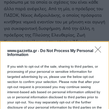
πρόσωπα με τα οποία οι σχέσεις του είναι κάθε
άλλο παρά ανέφελες. Από τη μία, ο πρόεδρος του
ΠΑΣΟΚ, Νίκος Ανδρουλάκης, ο οποίος πρόσφατα
κινήθηκε νομικά εναντίον του με μήνυση και αγωγή
για συκοφαντική δυσφήμιση. Από την άλλη, η
πρόεδρος της Πλεύσης Ελευθερίας, Ζωή
Κωνσταντοπούλου, με την οποία ο Άδωνις
Γεωργιάδης έχει συγκρουστεί πολλές φορές
www.gazzetta.gr -
Do Not Process My Personal
δημόσια.
Information
If you wish to opt-out of the sale, sharing to third parties, or
processing of your personal or sensitive information for
targeted advertising by us, please use the below opt-out
section to confirm your selection. Please note that after your
opt-out request is processed you may continue seeing
interest-based ads based on personal information utilized by
us or personal information disclosed to third parties prior to
your opt-out. You may separately opt-out of the further
disclosure of your personal information by third parties on the