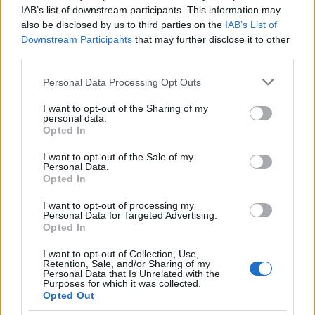
IAB’s list of downstream participants. This information may
also be disclosed by us to third parties on the
IAB’s List of
Downstream Participants
that may further disclose it to other
third parties.
Please note that this website/app uses one or more Google
Personal Data Processing Opt Outs
services and may gather and store information including but
not limited to your visit or usage behaviour. You may click to
I want to opt-out of the Sharing of my
personal data.
grant or deny consent to Google and its third-party tags to
Opted In
use your data for below specified purposes in below Google
consent section.
I want to opt-out of the Sale of my
Personal Data.
Opted In
I want to opt-out of processing my
Personal Data for Targeted Advertising.
Opted In
I want to opt-out of Collection, Use,
Retention, Sale, and/or Sharing of my
Personal Data that Is Unrelated with the
Purposes for which it was collected.
Opted Out
Η εικόνα που κυκλοφόρησε από την εκδήλωση