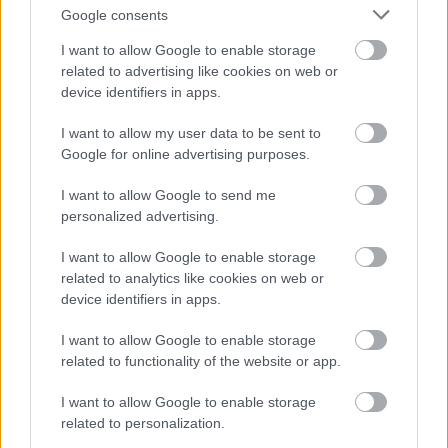
Google consents
αποτύπωσε ακριβώς αυτή την παγωμένη
συνύπαρξη. Ο Άδωνις Γεωργιάδης φαίνεται να
I want to allow Google to enable storage
related to advertising like cookies on web or
συνομιλεί με τον Τάκη Θεοδωρικάκο, ο οποίος
device identifiers in apps.
βρισκόταν επίσης στο τραπέζι, η Ζωή
Κωνσταντοπούλου κοιτάζει προς άλλη
I want to allow my user data to be sent to
κατεύθυνση, ενώ ο Νίκος Ανδρουλάκης
Google for online advertising purposes.
εμφανίζεται εξίσου αμήχανος.
I want to allow Google to send me
personalized advertising.
Το στιγμιότυπο σχολιάστηκε γρήγορα, κυρίως
επειδή οι τρεις τους κάθονταν σε απόσταση
I want to allow Google to enable storage
related to analytics like cookies on web or
αναπνοής, χωρίς όμως, σύμφωνα με τις αναφορές,
device identifiers in apps.
να ανταλλάξουν κουβέντα στη διάρκεια της
βραδιάς. Κάπως έτσι, μια εκδήλωση με
I want to allow Google to enable storage
επιχειρηματικό χαρακτήρα απέκτησε ξαφνικά
related to functionality of the website or app.
πολιτικό παρασκήνιο.
I want to allow Google to enable storage
related to personalization.