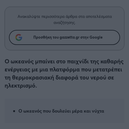
Η μητρότητα στον πάγκο
Δημήτρης Τσορμπατζόγλου
Συνεντεύξεις
Άρης
Μεγάλη μου Αγάπη
Ανακαλύψτε περισσότερα άρθρα στα αποτελέσματα
Μια Ιστορία από την Πόλη
αναζήτησης.
Λεβαδειακός
Προσθήκη του gazzetta.gr στην Google
ΟΦΗ
Βόλος
Ο ωκεανός μπαίνει στο παιχνίδι της καθαρής
ενέργειας με μια πλατφόρμα που μετατρέπει
Ατρόμητος Αθηνών
τη θερμοκρασιακή διαφορά του νερού σε
ηλεκτρισμό.
Κηφισιά
Αστέρας Τρίπολης
Ο ωκεανός που δουλεύει μέρα και νύχτα
Παναιτωλικός