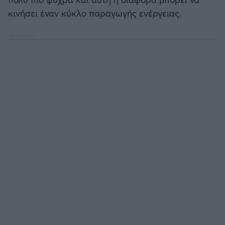
κινήσει έναν κύκλο παραγωγής ενέργειας.
Άρσεναλ
Γιουβέντους
Μίλαν
Ίντερ
Μπάγερν Μονάχου
Παρί Σεν Ζερμέν