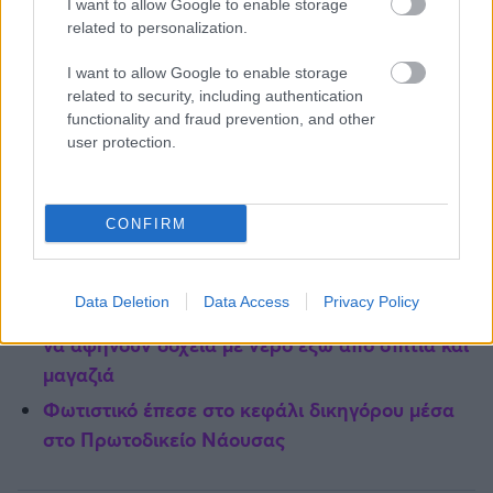
I want to allow Google to enable storage
related to personalization.
I want to allow Google to enable storage
related to security, including authentication
functionality and fraud prevention, and other
user protection.
TI ΔΙΑΒΑΖΕΤΑΙ
Προσοχή στις selfies: Γιατί η κίνηση «V» στις
CONFIRM
φωτογραφίες κρύβει κινδύνους για τα
αποτυπώματά μας
Data Deletion
Data Access
Privacy Policy
Η Ινδία σε συναγερμό: Ζητά από τους πολίτες
να αφήνουν δοχεία με νερό έξω από σπίτια και
μαγαζιά
Φωτιστικό έπεσε στο κεφάλι δικηγόρου μέσα
στο Πρωτοδικείο Νάουσας