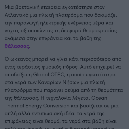
Καλαμάτα
Μια βρετανική εταιρεία εγκατέστησε στον
Ατλαντικό μια πλωτή πλατφόρμα που δοκιμάζει
Ηρακλής
την παραγωγή ηλεκτρικής ενέργειας μέρα και
νύχτα, αξιοποιώντας τη διαφορά θερμοκρασίας
Μπαρτσελόνα
ανάμεσα στην επιφάνεια και τα βάθη της
θάλασσας
.
Ρεάλ Μαδρίτης
Ο ωκεανός μπορεί να γίνει κάτι περισσότερο από
ένας τεράστιος φυσικός πόρος. Αυτό επιχειρεί να
Ατλέτικο Μαδρίτης
αποδείξει η Global OTEC, η οποία εγκατέστησε
στα νερά των Καναρίων Νήσων μια πλωτή
Μάντσεστερ Γιουνάιτεντ
πλατφόρμα που παράγει ρεύμα από τη θερμότητα
της θάλασσας. Η τεχνολογία λέγεται Ocean
Μάντσεστερ Σίτι
Thermal Energy Conversion και βασίζεται σε μια
απλή αλλά εντυπωσιακή ιδέα: τα νερά της
Λίβερπουλ
επιφάνειας είναι θερμά, τα νερά στα βάθη είναι
πολύ πιο ψυχρά και αυτή η διαφορά μπορεί να
Τσέλσι