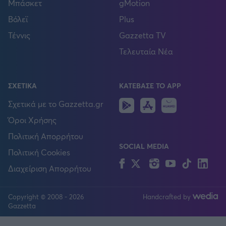
Μπάσκετ
gMotion
Βόλεϊ
Plus
Τέννις
Gazzetta TV
Τελευταία Νέα
ΣΧΕΤΙΚΑ
ΚΑΤΕΒΑΣΕ ΤΟ APP
Android
IOS
Huawei
Σχετικά με το Gazzetta.gr
Όροι Χρήσης
Πολιτική Απορρήτου
SOCIAL MEDIA
Πολιτική Cookies
Facebook
Twitter
Instagram
YouTube
TikTok
Lin
Διαχείριση Απορρήτου
Copyright © 2008 - 2026
Handcrafted by
FOLLOW US
Gazzetta