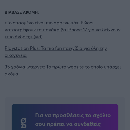
ΔΙΑΒΑΣΕ ΑΚΟΜΗ:
«Το σπασμένο είναι πιο αρρενωπό»: Ρώσοι
καταστρέφουν τα πανάκριβα iPhone 17 για να δείχνουν
«πιο άνδρες» (vid)
Playstation Plus: Τα πιο fun παιχνίδια για όλη την
οικογένεια
35 χρόνια ίντερνετ: Το πρώτο website το οποίο υπάρχει
ακόμα
Για να προσθέσεις το σχόλιο
σου πρέπει να συνδεθείς