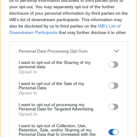
us or personal information disclosed to third parties prior to
πέφτει ο ήλιος ή όταν κοπάζει ο άνεμος. Και μαζί
your opt-out. You may separately opt-out of the further
με το ρεύμα, μπορεί να βοηθήσει και στην
disclosure of your personal information by third parties on the
IAB’s list of downstream participants. This information may
αφαλάτωση, δίνοντας σε νησιά δύο κρίσιμους
also be disclosed by us to third parties on the
IAB’s List of
πόρους από την ίδια υποδομή: ηλεκτρική ενέργεια
Downstream Participants
that may further disclose it to other
και πόσιμο νερό.
third parties.
Please note that this website/app uses one or more Google
Personal Data Processing Opt Outs
services and may gather and store information including but
not limited to your visit or usage behaviour. You may click to
I want to opt-out of the Sharing of my
personal data.
grant or deny consent to Google and its third-party tags to
Opted In
use your data for below specified purposes in below Google
consent section.
I want to opt-out of the Sale of my
Personal Data.
Opted In
I want to opt-out of processing my
Personal Data for Targeted Advertising.
Opted In
I want to opt-out of Collection, Use,
Retention, Sale, and/or Sharing of my
Personal Data that Is Unrelated with the