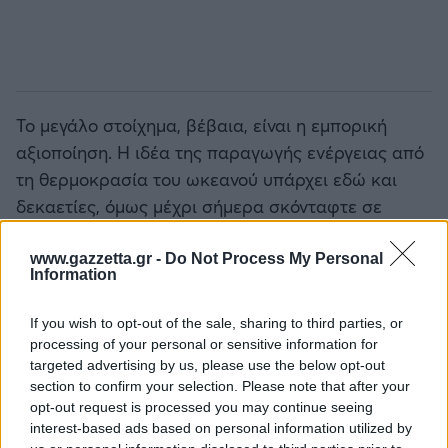
Το μεγάλο στοίχημα, βέβαια, είναι η εμπορική
αξιοποίηση. Η ιδέα της παραγωγής ενέργειας από
τη θερμοκρασία του ωκεανού υπάρχει εδώ και
δεκαετίες, όμως μέχρι σήμερα σκόνταφτε σε
τεχνικά και οικονομικά εμπόδια. Η πλωτή
πλατφόρμα προσπαθεί να λύσει ένα από τα
www.gazzetta.gr -
Do Not Process My Personal
Information
βασικά προβλήματα, καθώς βρίσκεται απευθείας
στη θάλασσα και δεν απαιτεί τεράστιες
If you wish to opt-out of the sale, sharing to third parties, or
σωληνώσεις μέχρι την ξηρά.
processing of your personal or sensitive information for
targeted advertising by us, please use the below opt-out
Αν η τεχνολογία αποδειχθεί αξιόπιστη σε
section to confirm your selection. Please note that after your
opt-out request is processed you may continue seeing
πραγματικές συνθήκες, μπορεί να προσφέρει κάτι
interest-based ads based on personal information utilized by
πολύτιμο: καθαρή ενέργεια που δεν σταματά όταν