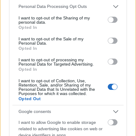
Please note that this website/app uses one or more Google
Personal Data Processing Opt Outs
services and may gather and store information including but
not limited to your visit or usage behaviour. You may click to
I want to opt-out of the Sharing of my
personal data.
grant or deny consent to Google and its third-party tags to
Opted In
use your data for below specified purposes in below Google
consent section.
I want to opt-out of the Sale of my
Personal Data.
Opted In
TI ΔΙΑΒΑΖΕΤΑΙ
I want to opt-out of processing my
Personal Data for Targeted Advertising.
Συνελήφθη πρώην παίκτης του Survivor για
Opted In
ξυλοδαρμό 14χρονου: Κατηγορείται ότι τον
I want to opt-out of Collection, Use,
έκλεισε στο πορτμπαγκάζ
Retention, Sale, and/or Sharing of my
Personal Data that Is Unrelated with the
Ο πιο δυνατός ήχος που έχει καταγραφεί στη
Purposes for which it was collected.
Γη: Έφτασε τα 310 ντεσιμπέλ και ακούστηκε
Opted Out
4.800 χιλιόμετρα μακριά
Google consents
Αγρότης έβγαλε τόνους χαλικιού από
I want to allow Google to enable storage
προστατευμένο ποτάμι: Θα πληρώσει 700.000
related to advertising like cookies on web or
ευρώ και η ζημιά θα αποκατασταθεί σε 30
device identifiers in apps.