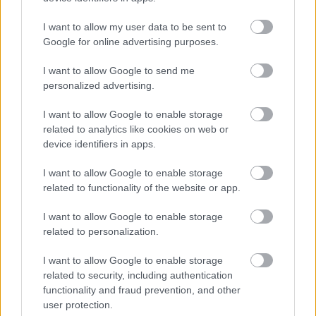
χρόνια
I want to allow my user data to be sent to
Google for online advertising purposes.
I want to allow Google to send me
ΔΙΑΒΑΣΕ ΑΚΟΜΗ:
personalized advertising.
«Δεν μπορούσες να με σκουντήξεις;»: Η παρουσιάστρια
I want to allow Google to enable storage
που αποκοιμήθηκε στον αέρα και έγινε viral
related to analytics like cookies on web or
device identifiers in apps.
Συνταξιούχος μετακομίζει από τον οίκο ευγηρίας σε
κρουαζιερόπλοιο για 15 χρόνια: «Το αποφάσισα σε 10
I want to allow Google to enable storage
λεπτά»
related to functionality of the website or app.
Η υψηλότερης ανάλυσης εικόνες του Ήλιου που έχουν
I want to allow Google to enable storage
καταγραφεί: Τι παρατήρησαν οι επιστήμονες (vid)
related to personalization.
I want to allow Google to enable storage
related to security, including authentication
functionality and fraud prevention, and other
Tags:
ΣΚΥΛΟΣ
ΗΠΑ
ΠΥΡΟΒΟΛΙΣΜΟΣ
user protection.