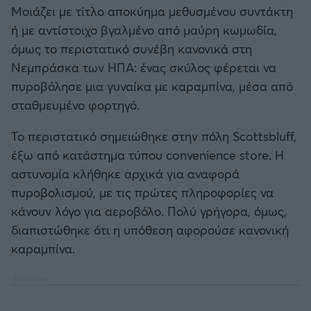
Καλαμάτα
Μοιάζει με τίτλο αποκύημα μεθυσμένου συντάκτη
ή με αντίστοιχο βγαλμένο από μαύρη κωμωδία,
Ηρακλής
όμως το περιστατικό συνέβη κανονικά στη
Νεμπράσκα των ΗΠΑ: ένας σκύλος φέρεται να
Μπαρτσελόνα
πυροβόλησε μια γυναίκα με καραμπίνα, μέσα από
σταθμευμένο φορτηγό.
Ρεάλ Μαδρίτης
Το περιστατικό σημειώθηκε στην πόλη Scottsbluff,
έξω από κατάστημα τύπου convenience store. Η
Ατλέτικο Μαδρίτης
αστυνομία κλήθηκε αρχικά για αναφορά
πυροβολισμού, με τις πρώτες πληροφορίες να
Μάντσεστερ Γιουνάιτεντ
κάνουν λόγο για αεροβόλο. Πολύ γρήγορα, όμως,
διαπιστώθηκε ότι η υπόθεση αφορούσε κανονική
Μάντσεστερ Σίτι
καραμπίνα.
Λίβερπουλ
Τσέλσι