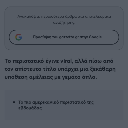
Η μητρότητα στον πάγκο
Δημήτρης Τσορμπατζόγλου
Συνεντεύξεις
Άρης
Μεγάλη μου Αγάπη
Ανακαλύψτε περισσότερα άρθρα στα αποτελέσματα
Μια Ιστορία από την Πόλη
αναζήτησης.
Λεβαδειακός
Προσθήκη του gazzetta.gr στην Google
ΟΦΗ
Βόλος
Το περιστατικό έγινε viral, αλλά πίσω από
τον απίστευτο τίτλο υπάρχει μια ξεκάθαρη
Ατρόμητος Αθηνών
υπόθεση αμέλειας με γεμάτο όπλο.
Κηφισιά
Αστέρας Τρίπολης
Το πιο αμερικανικό περιστατικό της
εβδομάδας
Παναιτωλικός