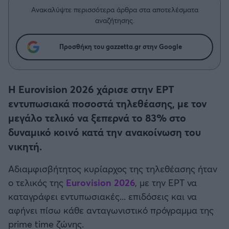
Η μητρότητα στον πάγκο
Δημήτρης Τσορμπατζόγλου
Συνεντεύξεις
Ανακαλύψτε περισσότερα άρθρα στα αποτελέσματα
Άρης
αναζήτησης.
Μεγάλη μου Αγάπη
Μια Ιστορία από την Πόλη
Λεβαδειακός
Προσθήκη του gazzetta.gr στην Google
ΟΦΗ
Η Eurovision 2026 χάρισε στην ΕΡΤ
Βόλος
εντυπωσιακά ποσοστά τηλεθέασης, με τον
μεγάλο τελικό να ξεπερνά το 83% στο
Ατρόμητος Αθηνών
δυναμικό κοινό κατά την ανακοίνωση του
νικητή.
Κηφισιά
Αδιαμφισβήτητος κυρίαρχος της τηλεθέασης ήταν
Αστέρας Τρίπολης
ο τελικός της
Eurovision 2026
, με την ΕΡΤ να
καταγράφει εντυπωσιακές... επιδόσεις και να
Παναιτωλικός
αφήνει πίσω κάθε ανταγωνιστικό πρόγραμμα της
prime time ζώνης.