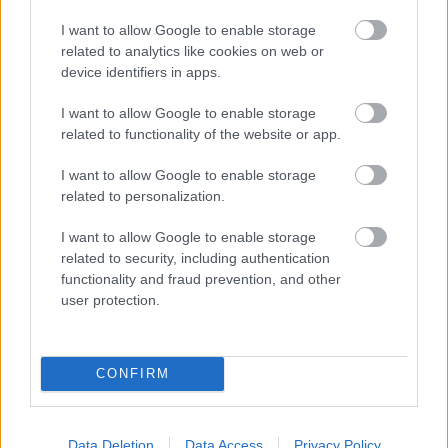
Καλοκαίρι γεμάτο δράση και χαμόγελα για τα παιδιά με
I want to allow Google to enable storage
αναπηρίες από τον Σύλλογο ΙΩΝΑΣ
related to analytics like cookies on web or
device identifiers in apps.
I want to allow Google to enable storage
related to functionality of the website or app.
Tags:
EUROVISION
AKYLAS
6
I want to allow Google to enable storage
related to personalization.
I want to allow Google to enable storage
related to security, including authentication
functionality and fraud prevention, and other
Για να προσθέσεις το σχόλιο
user protection.
σου πρέπει να συνδεθείς
στο my gazzetta!
CONFIRM
Εγγραφή
Σύνδεση
Data Deletion
Data Access
Privacy Policy