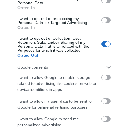
Personal Data.
TI ΔΙΑΒΑΖΕΤΑΙ
Opted In
I want to opt-out of processing my
Dara...ξε την Ευρώπη η Βουλγαρία: Εκτός
Personal Data for Targeted Advertising.
βάθρου και 10ος ο Akylas (vid)
Opted In
Γιατί δεν υπάρχουν μπλε θηλαστικά;
I want to opt-out of Collection, Use,
Retention, Sale, and/or Sharing of my
Η Αυστραλία βάζει γιγαντιαία μπλοκ στον βυθό
Personal Data that Is Unrelated with the
Purposes for which it was collected.
800 μέτρα από την ακτή: Θα παράγουν 30
Opted Out
εκατ. λίτρα νερού τη μέρα
Google consents
I want to allow Google to enable storage
related to advertising like cookies on web or
ΔΙΑΒΑΣΕ ΑΚΟΜΗ:
device identifiers in apps.
Η χώρα στην οποία βρίσκεται το καλύτερο μέρος για να
I want to allow my user data to be sent to
μετακομίσεις όταν πάρεις σύνταξη
Google for online advertising purposes.
Ironman Αγάπης: Μια διαδρομή σε σχήμα καρδιάς για τη
I want to allow Google to send me
συμπερίληψη
personalized advertising.