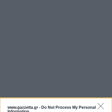
Παρά τα εντυπωσιακά φετινά ποσοστά, το
www.gazzetta.gr -
Do Not Process My Personal
Information