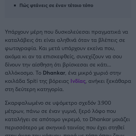
Καλαμάτα
Πώς φτάνεις σε έναν τέτοιο τόπο
Ηρακλής
Υπάρχουν μέρη που δυσκολεύεσαι πραγματικά να
Μπαρτσελόνα
καταλάβεις ότι είναι αληθινά όταν τα βλέπεις σε
φωτογραφία. Και μετά υπάρχουν εκείνα που,
Ρεάλ Μαδρίτης
ακόμα κι αν τα επισκεφθείς, συνεχίζουν να σου
δίνουν την αίσθηση ότι βρίσκεσαι σε κάτι...
Ατλέτικο Μαδρίτης
αλλόκοσμο. Το
Dhankar
, ένα μικρό χωριό στην
κοιλάδα Spiti της βόρειας
Ινδίας
, ανήκει ξεκάθαρα
Μάντσεστερ Γιουνάιτεντ
στη δεύτερη κατηγορία.
Σκαρφαλωμένο σε υψόμετρο σχεδόν 3.900
Μάντσεστερ Σίτι
μέτρων, πάνω σε έναν γυμνό, ξερό λόφο που
καταλήγει σε απότομο γκρεμό, το Dhankar μοιάζει
Λίβερπουλ
περισσότερο με σκηνικό ταινίας που έχει στηθεί
στην άκρη του κόσμου, παρά με τόπο όπου ζουν
Τσέλσι