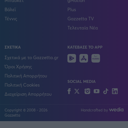
Μπάσκετ
gMotion
Βόλεϊ
Plus
Τέννις
Gazzetta TV
Τελευταία Νέα
ΣΧΕΤΙΚΑ
ΚΑΤΕΒΑΣΕ ΤΟ APP
Android
IOS
Huawei
Σχετικά με το Gazzetta.gr
Όροι Χρήσης
Πολιτική Απορρήτου
SOCIAL MEDIA
Πολιτική Cookies
Facebook
Twitter
Instagram
YouTube
TikTok
Lin
Διαχείριση Απορρήτου
Copyright © 2008 - 2026
Handcrafted by
FOLLOW US
Gazzetta