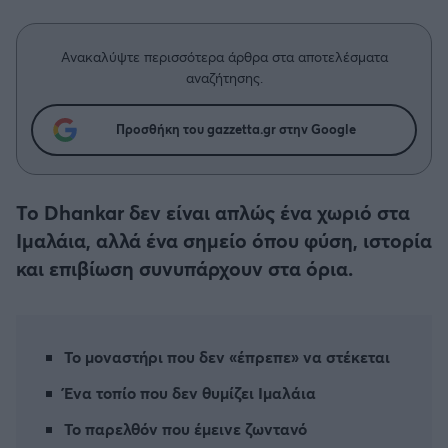
Η μητρότητα στον πάγκο
Δημήτρης Τσορμπατζόγλου
Συνεντεύξεις
Άρης
Μεγάλη μου Αγάπη
Ανακαλύψτε περισσότερα άρθρα στα αποτελέσματα
Μια Ιστορία από την Πόλη
αναζήτησης.
Λεβαδειακός
Προσθήκη του gazzetta.gr στην Google
ΟΦΗ
Βόλος
Το Dhankar δεν είναι απλώς ένα χωριό στα
Ιμαλάια, αλλά ένα σημείο όπου φύση, ιστορία
Ατρόμητος Αθηνών
και επιβίωση συνυπάρχουν στα όρια.
Κηφισιά
Αστέρας Τρίπολης
Το μοναστήρι που δεν «έπρεπε» να στέκεται
Ένα τοπίο που δεν θυμίζει Ιμαλάια
Παναιτωλικός
Το παρελθόν που έμεινε ζωντανό