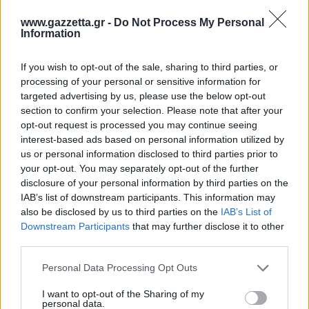
www.gazzetta.gr -
Do Not Process My Personal
Information
If you wish to opt-out of the sale, sharing to third parties, or
processing of your personal or sensitive information for
targeted advertising by us, please use the below opt-out
section to confirm your selection. Please note that after your
opt-out request is processed you may continue seeing
interest-based ads based on personal information utilized by
us or personal information disclosed to third parties prior to
your opt-out. You may separately opt-out of the further
Ένα τοπίο που δεν θυμίζει Ιμαλάια
disclosure of your personal information by third parties on the
IAB’s list of downstream participants. This information may
Όταν σκέφτεσαι τα Ιμαλάια, το μυαλό πάει σε
also be disclosed by us to third parties on the
IAB’s List of
δάση, πράσινες πλαγιές και χιονισμένες κορυφές.
Downstream Participants
that may further disclose it to other
third parties.
Το Dhankar δεν έχει καμία σχέση με αυτή την
εικόνα. Το τοπίο είναι άγριο, άνυδρο, σχεδόν
Please note that this website/app uses one or more Google
Personal Data Processing Opt Outs
σεληνιακό.
services and may gather and store information including but
not limited to your visit or usage behaviour. You may click to
I want to opt-out of the Sharing of my
personal data.
grant or deny consent to Google and its third-party tags to