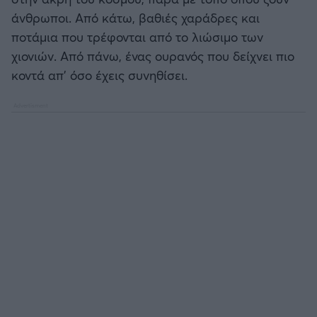
άνθρωποι. Από κάτω, βαθιές χαράδρες και
ποτάμια που τρέφονται από το λιώσιμο των
Άρσεναλ
χιονιών. Από πάνω, ένας ουρανός που δείχνει πιο
κοντά απ’ όσο έχεις συνηθίσει.
Γιουβέντους
Μίλαν
Ίντερ
Μπάγερν Μονάχου
Παρί Σεν Ζερμέν