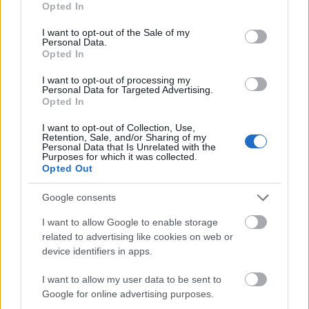
Δεν υπάρχουν πεύκα, ούτε τουριστική κίνηση, ούτε
Opted In
use your data for below specified purposes in below Google
θόρυβος. Υπάρχει μόνο αέρας, σιωπή και ανοιχτός
consent section.
I want to opt-out of the Sale of my
χώρος. Ένα περιβάλλον που σε αναγκάζει να
Personal Data.
Opted In
χαμηλώσεις ρυθμούς, είτε το θέλεις είτε όχι.
I want to opt-out of processing my
Λίγο πιο πάνω από το χωριό, μετά από μια
Personal Data for Targeted Advertising.
Opted In
ανηφορική διαδρομή περίπου 45 λεπτών,
βρίσκεται η λίμνη Dhankar. Μικρή, ήρεμη, σχεδόν
I want to opt-out of Collection, Use,
Retention, Sale, and/or Sharing of my
ακίνητη, αντανακλά τα γύρω βουνά και τον
Personal Data that Is Unrelated with the
Purposes for which it was collected.
ουρανό, προσφέροντας μια σπάνια αίσθηση
Opted Out
ισορροπίας σε έναν κατά τα άλλα σκληρό τόπο.
Google consents
I want to allow Google to enable storage
related to advertising like cookies on web or
device identifiers in apps.
I want to allow my user data to be sent to
Google for online advertising purposes.