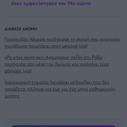
όταν εμφανίστηκαν τον 19ο αιώνα
ΔΙΑΒΑΣΕ ΑΚΟΜΗ:
Γροιλανδία: Κάμερα κατέγραψε τη στιγμή που γιγαντιαίο
παγόβουνο τουμπάρει στον ωκεανό (vid)
«Ρε κάνε άκρη ρε»: Αχάμπαρος πεζός στη Ρόδο
περπατάει στη μέση του δρόμου και τρελαίνει τους
οδηγούς (vid)
Αμερικανική εταιρεία λανσάρει μπλουζάκι που δεν
χρειάζεται πλύσιμο για έως και ένα μήνα καθημερινής
χρήσης