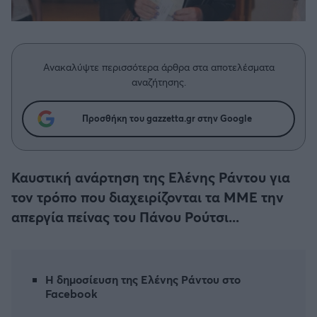
Η μητρότητα στον πάγκο
Δημήτρης Τσορμπατζόγλου
Συνεντεύξεις
Άρης
Μεγάλη μου Αγάπη
Μια Ιστορία από την Πόλη
Λεβαδειακός
Ανακαλύψτε περισσότερα άρθρα στα αποτελέσματα
αναζήτησης.
ΟΦΗ
Προσθήκη του gazzetta.gr στην Google
Βόλος
Ατρόμητος Αθηνών
Καυστική ανάρτηση της Ελένης Ράντου για
τον τρόπο που διαχειρίζονται τα ΜΜΕ την
Κηφισιά
απεργία πείνας του Πάνου Ρούτσι...
Αστέρας Τρίπολης
Η δημοσίευση της Ελένης Ράντου στο
Παναιτωλικός
Facebook