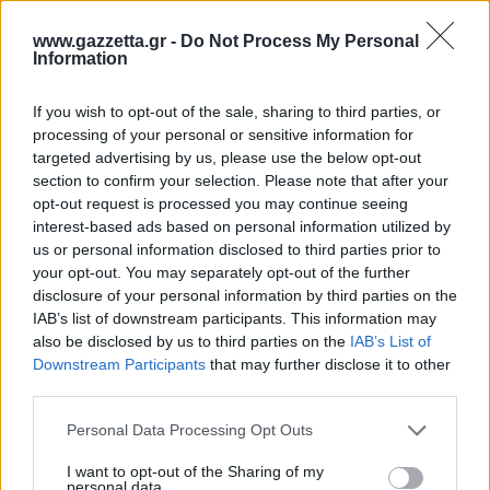
www.gazzetta.gr -
Do Not Process My Personal
Information
If you wish to opt-out of the sale, sharing to third parties, or
processing of your personal or sensitive information for
targeted advertising by us, please use the below opt-out
section to confirm your selection. Please note that after your
Η δημοσίευση της Ελένης Ράντου στο
opt-out request is processed you may continue seeing
Facebook
interest-based ads based on personal information utilized by
us or personal information disclosed to third parties prior to
«Ένας άνθρωπος μες τη μέση του Συντάγματος, όχι
your opt-out. You may separately opt-out of the further
πολύ μακριά, προσφέρει τη ζωή του με την
disclosure of your personal information by third parties on the
IAB’s list of downstream participants. This information may
αντίτιμο μια αληθινή πληροφορία για το παιδί του,
also be disclosed by us to third parties on the
IAB’s List of
κι ολα τα μέσα ασχολούνται με τις υλικές βλάβες
Downstream Participants
that may further disclose it to other
ενός τροχαίου. Εντάξει, καταλαβαίνω…όταν τα
third parties.
γεγονότα είναι πραγματικά σκληρά πάντα
Please note that this website/app uses one or more Google
Personal Data Processing Opt Outs
αλληθωρίζουμε. Κοιτάμε αυτά που μας
services and may gather and store information including but
διασκεδάζουν κιόλας. Αλλά αν ξαναπέσω σ' άλλη
not limited to your visit or usage behaviour. You may click to
I want to opt-out of the Sharing of my
personal data.