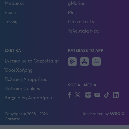
Μπάσκετ
gMotion
Βόλεϊ
Plus
Τέννις
Gazzetta TV
Τελευταία Νέα
ΣΧΕΤΙΚΑ
ΚΑΤΕΒΑΣΕ ΤΟ APP
Android
IOS
Huawei
Σχετικά με το Gazzetta.gr
Όροι Χρήσης
Πολιτική Απορρήτου
SOCIAL MEDIA
Πολιτική Cookies
Facebook
Twitter
Instagram
YouTube
TikTok
Lin
Διαχείριση Απορρήτου
Copyright © 2008 - 2026
Handcrafted by
FOLLOW US
Gazzetta