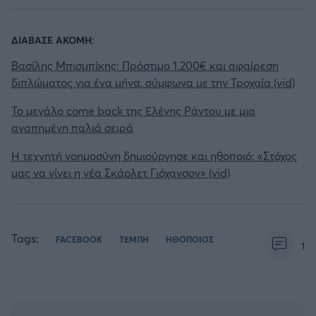
ΔΙΑΒΑΣΕ ΑΚΟΜΗ:
Βασίλης Μπισμπίκης: Πρόστιμο 1.200€ και αφαίρεση
διπλώματος για ένα μήνα, σύμφωνα με την Τροχαία (vid)
Το μεγάλο come back της Ελένης Ράντου με μια
αγαπημένη παλιά σειρά
Η τεχνητή νοημοσύνη δημιούργησε και ηθοποιό: «Στόχος
μας να γίνει η νέα Σκάρλετ Γιόχανσον» (vid)
Tags:
FACEBOOK
ΤΕΜΠΗ
ΗΘΟΠΟΙΟΣ
1