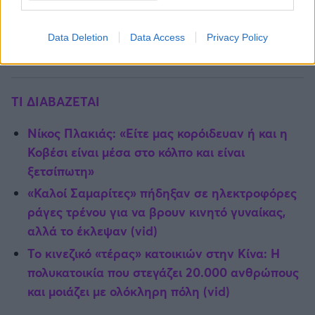
Data Deletion
Data Access
Privacy Policy
ΤΙ ΔΙΑΒΑΖΕΤΑΙ
Νίκος Πλακιάς: «Είτε μας κορόιδευαν ή και η
Κοβέσι είναι μέσα στο κόλπο και είναι
ξετσίπωτη»
«Καλοί Σαμαρίτες» πήδηξαν σε ηλεκτροφόρες
ράγες τρένου για να βρουν κινητό γυναίκας,
αλλά το έκλεψαν (vid)
Το κινεζικό «τέρας» κατοικιών στην Κίνα: Η
πολυκατοικία που στεγάζει 20.000 ανθρώπους
και μοιάζει με ολόκληρη πόλη (vid)