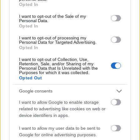
grant or deny consent to Google and its third-party tags to
δημοσίευση για το τροχαίο θα τα κλείσω όλα.
Opted In
use your data for below specified purposes in below Google
Σιχάθηκα την ενημέρωσή μας μέσα .. Με κάνει να
consent section.
I want to opt-out of the Sale of my
ντρέπομαι . Δεν είμαστε έτσι, έτσι μας θεωρούν».
Personal Data.
Opted In
I want to opt-out of processing my
Personal Data for Targeted Advertising.
Opted In
I want to opt-out of Collection, Use,
Retention, Sale, and/or Sharing of my
Personal Data that Is Unrelated with the
Purposes for which it was collected.
Opted Out
Google consents
I want to allow Google to enable storage
related to advertising like cookies on web or
device identifiers in apps.
I want to allow my user data to be sent to
Google for online advertising purposes.