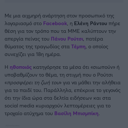
Καλαμάτα
Με μια αιχμηρή ανάρτηση στον προσωπικό της
Ηρακλής
λογαριασμό στο
Facebook
, η
Ελένη Ράντου
πήρε
θέση για τον τρόπο που τα ΜΜΕ καλύπτουν την
Μπαρτσελόνα
απεργία πείνας του
Πάνου Ρούτσι
, πατέρα
θύματος της τραγωδίας στα
Τέμπη
, ο οποίος
Ρεάλ Μαδρίτης
συνεχίζει για 18η ημέρα.
Ατλέτικο Μαδρίτης
Η
ηθοποιός
κατηγόρησε τα μέσα ότι «σιωπούν» ή
υποβαθμίζουν το θέμα, τη στιγμή που ο Ρούτσι
Μάντσεστερ Γιουνάιτεντ
«
προσφέρει τη ζωή του
» για να μάθει την αλήθεια
για το παιδί του. Παράλληλα, επέκρινε το γεγονός
Μάντσεστερ Σίτι
ότι την ίδια ώρα στα δελτία ειδήσεων και στα
social media κυριαρχούν λεπτομέρειες για το
Λίβερπουλ
τροχαίο ατύχημα του
Βασίλη Μπισμπίκη
.
Τσέλσι