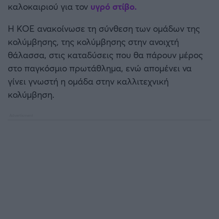
καλοκαιριού για τον
υγρό στίβο.
Καλαμάτα
Η ΚΟΕ ανακοίνωσε τη σύνθεση των ομάδων της
Ηρακλής
κολύμβησης, της κολύμβησης στην ανοιχτή
θάλασσα, στις καταδύσεις που θα πάρουν μέρος
Μπαρτσελόνα
στο παγκόσμιο πρωτάθλημα, ενώ απομένει να
γίνει γνωστή η ομάδα στην καλλιτεχνική
Ρεάλ Μαδρίτης
κολύμβηση.
Ατλέτικο Μαδρίτης
Μάντσεστερ Γιουνάιτεντ
Μάντσεστερ Σίτι
Λίβερπουλ
Τσέλσι