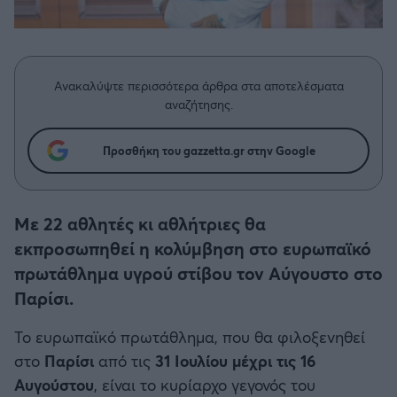
Η μητρότητα στον πάγκο
Δημήτρης Τσορμπατζόγλου
Συνεντεύξεις
Άρης
Μεγάλη μου Αγάπη
Μια Ιστορία από την Πόλη
Λεβαδειακός
Ανακαλύψτε περισσότερα άρθρα στα αποτελέσματα
αναζήτησης.
ΟΦΗ
Προσθήκη του gazzetta.gr στην Google
Βόλος
Ατρόμητος Αθηνών
Με 22 αθλητές κι αθλήτριες θα
εκπροσωπηθεί η κολύμβηση στο ευρωπαϊκό
Κηφισιά
πρωτάθλημα υγρού στίβου τον Αύγουστο στο
Παρίσι.
Αστέρας Τρίπολης
Το ευρωπαϊκό πρωτάθλημα, που θα φιλοξενηθεί
στο
Παρίσι
από τις
31 Iουλίου μέχρι τις 16
Παναιτωλικός
Αυγούστου
, είναι το κυρίαρχο γεγονός του