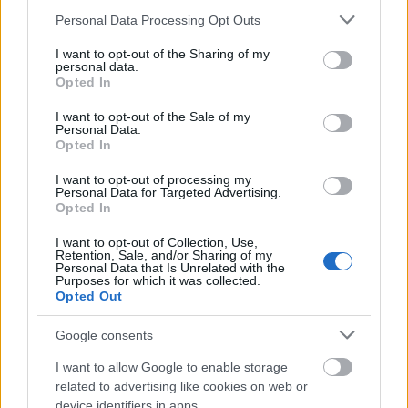
Please note that this website/app uses one or more Google
Personal Data Processing Opt Outs
services and may gather and store information including but
not limited to your visit or usage behaviour. You may click to
I want to opt-out of the Sharing of my
personal data.
grant or deny consent to Google and its third-party tags to
Opted In
use your data for below specified purposes in below Google
consent section.
I want to opt-out of the Sale of my
Personal Data.
Opted In
I want to opt-out of processing my
Personal Data for Targeted Advertising.
Opted In
I want to opt-out of Collection, Use,
Retention, Sale, and/or Sharing of my
Personal Data that Is Unrelated with the
Purposes for which it was collected.
Opted Out
Πέρα από τη Λισαβόνα: 10 μαγευτικοί προορισμοί
της Πορτογαλίας
Google consents
I want to allow Google to enable storage
Το καλά κρυμμένο μυστικό της Κρήτης: Το φαράγγι
related to advertising like cookies on web or
των Αγίων και η μαγευτική παραλία στο Λιβυκό
device identifiers in apps.