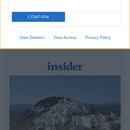
Αθήνα»
CONFIRM
Το ελληνικό βιβλίο που προτείνει η Dua Lipa δεν το
διάβασες στο σχολείο: Τι εστί «Deepfake»
Data Deletion
Data Access
Privacy Policy
Η χώρα στην οποία βρίσκεται το καλύτερο μέρος
για να μετακομίσεις όταν πάρεις σύνταξη