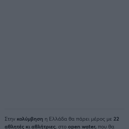
Άρσεναλ
Γιουβέντους
Μίλαν
Ίντερ
Μπάγερν Μονάχου
Παρί Σεν Ζερμέν
Στην
κολύμβηση
η Ελλάδα θα πάρει μέρος με
22
αθλητές κι αθλήτριες
, στο
open water,
που θα