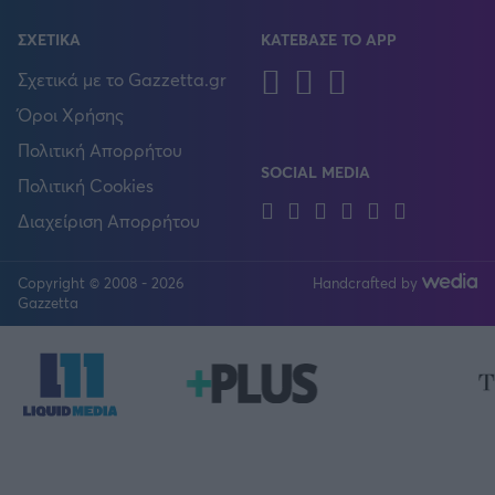
ΣΧΕΤΙΚΑ
ΚΑΤΕΒΑΣΕ ΤΟ APP
Android
IOS
Huawei
Σχετικά με το Gazzetta.gr
Όροι Χρήσης
Πολιτική Απορρήτου
SOCIAL MEDIA
Πολιτική Cookies
Facebook
Twitter
Instagram
YouTube
TikTok
Linkedin
Διαχείριση Απορρήτου
Copyright © 2008 - 2026
Handcrafted by
FOLLOW US
Gazzetta