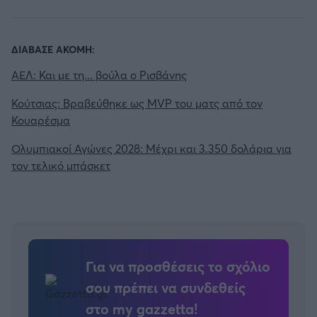
ΔΙΑΒΑΣΕ ΑΚΟΜΗ:
ΑΕΛ: Και με τη... βούλα ο Ρισβάνης
Κούτσιας: Βραβεύθηκε ως MVP του ματς από τον
Κουαρέσμα
Ολυμπιακοί Αγώνες 2028: Μέχρι και 3.350 δολάρια για
τον τελικό μπάσκετ
Για να προσθέσεις το σχόλιο
σου πρέπει να συνδεθείς
στο my gazzetta!