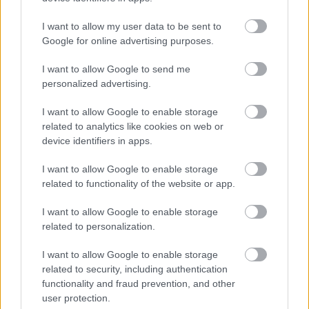
6 γραφικά χωριά των Κυκλάδων που αξίζει να
I want to allow my user data to be sent to
ανακαλύψετε
Google for online advertising purposes.
I want to allow Google to send me
personalized advertising.
I want to allow Google to enable storage
related to analytics like cookies on web or
device identifiers in apps.
I want to allow Google to enable storage
related to functionality of the website or app.
I want to allow Google to enable storage
related to personalization.
I want to allow Google to enable storage
related to security, including authentication
functionality and fraud prevention, and other
Άννα Βίσση: Απόλαυσε Τσιτσάνη από μπάντα
user protection.
δρόμου στο Φισκάρδο - «Κάτι θα κάνουμε στην