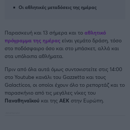
Καλαμάτα
Οι αθλητικές μεταδόσεις της ημέρας
Ηρακλής
Παρασκευή και 13 σήμερα και το
αθλητικό
Μπαρτσελόνα
πρόγραμμα της ημέρας
είναι γεμάτο δράση, τόσο
στο ποδόσφαιρο όσο και στο μπάσκετ, αλλά και
Ρεάλ Μαδρίτης
στα υπόλοιπα αθλήματα.
Ατλέτικο Μαδρίτης
Πριν από όλα αυτά όμως συντονιστείτε στις 14:00
στο Youtube κανάλι του Gazzetta και τους
Μάντσεστερ Γιουνάιτεντ
Galacticos, οι οποίοι έχουν όλο το ρεπορτάζ και το
παρασκήνιο από τις μεγάλες νίκες του
Μάντσεστερ Σίτι
Παναθηναϊκού
και της
ΑΕΚ
στην Ευρώπη.
Λίβερπουλ
Τσέλσι