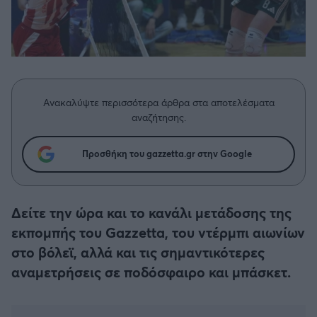
Η μητρότητα στον πάγκο
Δημήτρης Τσορμπατζόγλου
Συνεντεύξεις
Άρης
Μεγάλη μου Αγάπη
Μια Ιστορία από την Πόλη
Λεβαδειακός
ΟΦΗ
Ανακαλύψτε περισσότερα άρθρα στα αποτελέσματα
αναζήτησης.
Βόλος
Προσθήκη του gazzetta.gr στην Google
Ατρόμητος Αθηνών
Δείτε την ώρα και το κανάλι μετάδοσης της
Κηφισιά
εκπομπής του Gazzetta, του ντέρμπι αιωνίων
στο βόλεϊ, αλλά και τις σημαντικότερες
Αστέρας Τρίπολης
αναμετρήσεις σε ποδόσφαιρο και μπάσκετ.
Παναιτωλικός