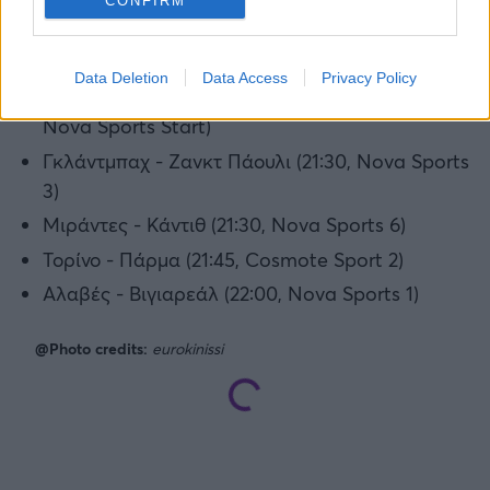
CONFIRM
Μπαρτσελόνα - Χάποελ Τελ Αβίβ (21:30, Nova
Sports Prime)
Data Deletion
Data Access
Privacy Policy
Αρμάνι Μιλάνο - Μακάμπι Τελ Αβίβ (21:30,
Nova Sports Start)
Γκλάντμπαχ - Ζανκτ Πάουλι (21:30, Nova Sports
3)
Μιράντες - Κάντιθ (21:30, Nova Sports 6)
Τορίνο - Πάρμα (21:45, Cosmote Sport 2)
Αλαβές - Βιγιαρεάλ (22:00, Nova Sports 1)
@Photo credits:
eurokinissi