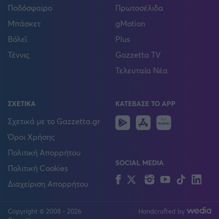
Ποδόσφαιρο
Πρωτοσέλιδα
Μπάσκετ
gMotion
Βόλεϊ
Plus
Τέννις
Gazzetta TV
Τελευταία Νέα
ΣΧΕΤΙΚΑ
ΚΑΤΕΒΑΣΕ ΤΟ APP
Android
IOS
Huawei
Σχετικά με το Gazzetta.gr
Όροι Χρήσης
Πολιτική Απορρήτου
SOCIAL MEDIA
Πολιτική Cookies
Facebook
Twitter
Instagram
YouTube
TikTok
Lin
Διαχείριση Απορρήτου
Copyright © 2008 - 2026
Handcrafted by
FOLLOW US