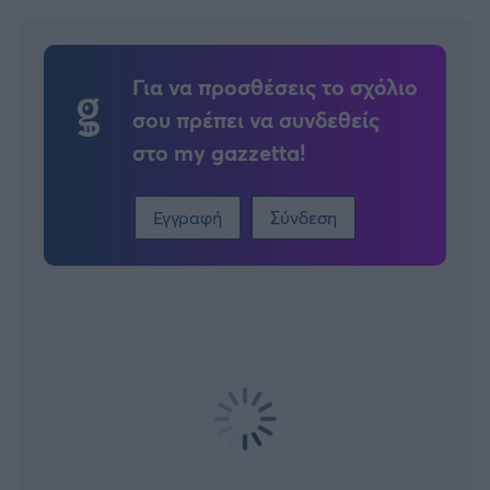
Για να προσθέσεις το σχόλιο
σου πρέπει να συνδεθείς
στο my gazzetta!
Εγγραφή
Σύνδεση