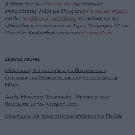
Διάβασε όλα τα
τελευταία νέα
της αθλητικής
επικαιρότητας. Μάθε για όλους τους
live αγώνες σήμερα
και δες τις
αθλητικές μεταδόσεις
της ημέρας και της
εβδομάδας μέσα από το υπερπλήρες Πρόγραμμα TV του
Gazzetta. Ακολούθησέ μας και στο
Google News
.
ΔΙΑΒΑΣΕ ΑΚΟΜΗ:
Ολυμπιακός: Η προσπάθεια για Πουέρτα και η
περίπτωση του Μονκαντά, που υπήρξε στέλεχος της
Μίλαν
Ακράμ Μπουράς: Ολυμπιακός - Μπλέκουν τους
Πειραιώτες με τον Αλγερινό μέσο
Ολυμπιακός: Οι Ιταλοί στέλνουν επιθετικό της Ρίο Άβε