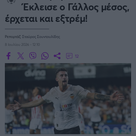
Οδηγός F1
CEV Cup
Τεχνολογία
Έκλεισε ο Γάλλος μέσος,
Παναγιώτης Δαλαταριώφ
Κολύμβηση
ΑΘΛΗΤΙΚΕΣ ΜΕΤΑΔΟΣΕΙΣ
Bundesliga
EuroCup
GMotion WRC
SERIE A
Υγεία
Challenge Cup
έρχεται και εξτρέμ!
Ανδρέας Δημάτος
Μπιτς Βόλεϊ
Ligue 1
Mundobasket
GMotion MotoGP
LIVE SCORE
Showbiz
Αντώνης Καλκαβούρας
Κύπελλο Ιταλίας
Ιστιοπλοΐα
Basketaki
Εθνική Ελλάδος
GWOMEN
Αντώνης Καρπετόπουλος
Eurobasket
Κωπηλασία
Ρεπορτάζ:
Σταύρος Σουντουλίδης
Μουντιάλ 2026
Δημήτρης Κατσιώνης
LA LIGA
ΑΘΛΗΤΙΚΗ ΗΧΩ
8 Ιουλίου 2026 - 12:10
Ξιφασκία
Wyscout Analysis
Γιώργος Κούβαρης
ΕΚΠΟΜΠΕΣ
12
Σκοποβολή
Ευρώπη
COPA DEL REY
Κώστας Νικολακόπουλος
GALACTICOS BY INTERWETTEN
Κόσμος
Πάλη
ΟΜΑΔΕΣ
Γιάννης Πάλλας
GAZZ FLOOR BY NOVIBET
BUNDESLIGA
Νίκος Παπαδογιάννης
Τάε κβον ντο
ΑΕΚ
PODCASTS
POLE POSITION BY ALLWYN
Γιώργος Σακελλαρίου
Τζούντο
ΣΠΛΙΤ
LIGUE 1
OLD SCHOOL
GAZZETTA ACTS
Γιάννης Σερέτης
Ολυμπιακός
Πινγκ - πονγκ
Transfer Stories
ΜΕΤΑΒΙΒΑΣΗ BY NOVIBET
Gazzetta For Her
Σταύρος Σουντουλίδης
GAZZETTA SPECIALS
gMotion
SüPER LIG
Μαχητικά Αθλήματα
Θέμα Ισότητας
Δημήτρης Τομαράς
ΠΑΟΚ
Unique
Πυγμαχία
Για τον Αλέξανδρο
Γιώργος Τσακίρης
Wyscout Analysis
PREMIER LEAGUE Ρωσίας
Άρση Βαρών
#GiatonAlki
Παναθηναϊκός
Μιχάλης Τσαμπάς
InStat Analysis