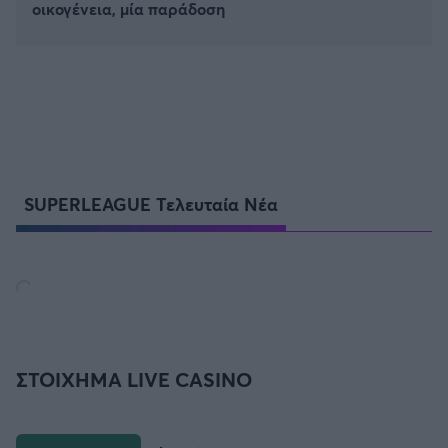
οικογένεια, μία παράδοση
SUPERLEAGUE Τελευταία Νέα
ΣΤΟΙΧΗΜΑ LIVE CASINO