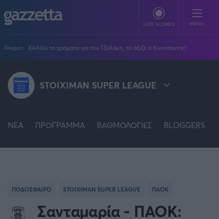
Παράκαμψη προς το κυρίως περιεχόμενο
MENU
LIVE SCORES
Slogun:
ΧΑΛάλι τα χρήματα για τον Τζολάκη, το άξιζε ο Κωνσταντής!
ΠΟΔΟΣΦΑΙΡΟ
STOIXIMAN SUPER LEAGUE
Stoiximan Super League
ΜΠΑΣΚΕΤ
Super League 2
Stoiximan GBL
Όλες οι διοργανώσεις
ΒΟΛΕΪ
Champions League
NEA
EuroLeague
ΠΡΟΓΡΑΜΜΑ
ΒΑΘΜΟΛΟΓΙΕΣ
BLOGGERS
Novibet Volley League
ΑΛΛΑ ΣΠΟΡ
STOIXIMAN SUPER LEAGUE
Europa League
Champions League
Volley League Γυναικών
Τένις
PLUS
Conference League
NBA
SUPER LEAGUE 2
Pre League
Χάντμπολ
Πολιτική
Κύπελλο Ελλάδας
Εθνική Μπάσκετ
BLOGGERS
Κύπελλο Ανδρών
Πόλο
Κοινωνία
Premier League
PREMIER LEAGUE
Elite League
Νίκος Αθανασίου
ΠΟΔΟΣΦΑΙΡΟ
STOIXIMAN SUPER LEAGUE
ΠΑΟΚ
GMOTION
Κύπελλο Γυναικών
Διεθνή
Στίβος
La Liga
Δημήτρης Βέργος
Α1 Γυναικών
Σανταμαρία - ΠΑΟΚ:
GMotion F1
Champions League
Viral
FA CUP
ΠΡΩΤΟΣΕΛΙΔΑ
Γυμναστική
Serie A
Βασίλης Βλαχόπουλος
Κύπελλο Ελλάδος