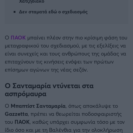
Χατζηδιάκο
Καλαμάτα
Δεν σταματά εδώ ο σχεδιασμός
Προκριματικά MUNDIAL 2026
Ηρακλής
Προκριματικά EURO
Μπαρτσελόνα
Ο
ΠΑΟΚ
μπαίνει πλέον στην πιο κρίσιμη φάση του
CONFERENCE LEAGUE
μεταγραφικού του σχεδιασμού, με τις εξελίξεις να
Ρεάλ Μαδρίτης
είναι συνεχείς και τους ανθρώπους της ομάδας να
Διεθνή Φιλικά
επιταχύνουν τις κινήσεις ενόψει των πρώτων
Ατλέτικο Μαδρίτης
επίσημων αγώνων της νέας σεζόν.
Ποδόσφαιρο Γυναικών
Ο Σανταμαρία ντύνεται στα
Μάντσεστερ Γιουνάιτεντ
EFL CUP
ασπρόμαυρα
Μάντσεστερ Σίτι
Ο
Μπαπτίστ Σανταμαρία
, όπως αποκάλυψε το
COPA AFRICA
Gazzetta
, πρέπει να θεωρείται ποδοσφαιριστής
Λίβερπουλ
του
ΠΑΟΚ
, καθώς υπάρχει συμφωνία τόσο με τον
MLS
ίδιο όσο και με τη Βαλένθια για την ολοκλήρωση
Τσέλσι