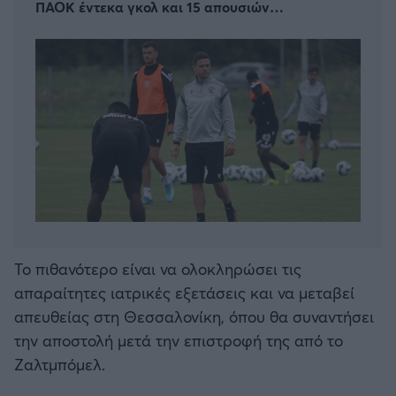
ΠΑΟΚ έντεκα γκολ και 15 απουσιών…
Το πιθανότερο είναι να ολοκληρώσει τις
απαραίτητες ιατρικές εξετάσεις και να μεταβεί
απευθείας στη Θεσσαλονίκη, όπου θα συναντήσει
την αποστολή μετά την επιστροφή της από το
Ζαλτμπόμελ.