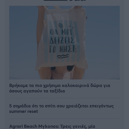
Βρήκαμε τα πιο χρήσιμα καλοκαιρινά δώρα για
όσους αγαπούν τα ταξίδια
5 σημάδια ότι το σπίτι σου χρειάζεται επειγόντως
summer reset
Agrari Beach Mykonos: Τρεις γενιές, μία