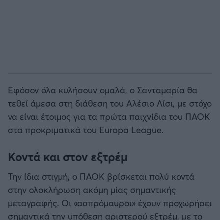
Εφόσον όλα κυλήσουν ομαλά, ο Σανταμαρία θα
τεθεί άμεσα στη διάθεση του Αλέσιο Λίσι, με στόχο
να είναι έτοιμος για τα πρώτα παιχνίδια του ΠΑΟΚ
στα προκριματικά του Europa League.
Κοντά και στον εξτρέμ
Την ίδια στιγμή, ο ΠΑΟΚ βρίσκεται πολύ κοντά
στην ολοκλήρωση ακόμη μίας σημαντικής
μεταγραφής. Οι «ασπρόμαυροι» έχουν προχωρήσει
σημαντικά την υπόθεση αριστερού εξτρέμ, με το