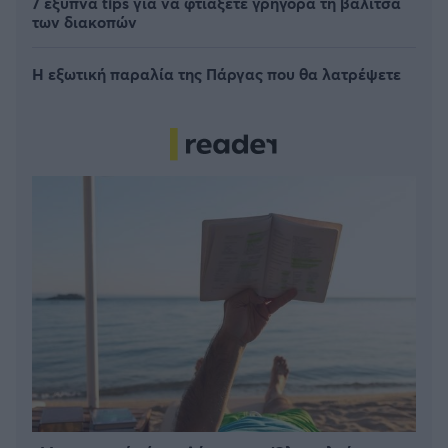
7 έξυπνα tips για να φτιάξετε γρήγορα τη βαλίτσα
των διακοπών
Η εξωτική παραλία της Πάργας που θα λατρέψετε