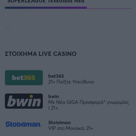
SUPERLEAGUE Τελευταία Νέα
ΣΤΟΙΧΗΜΑ LIVE CASINO
bet365
21+ Παίξτε Υπεύθυνα
bwin
Με Νέα GIGA Προσφορά* γνωριμίας
| 21+
Stoiximan
VIP στο Μονακό; 21+