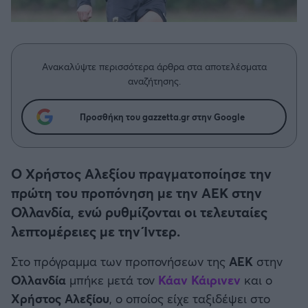
Η μητρότητα στον πάγκο
Δημήτρης Τσορμπατζόγλου
Κύπελλο Γερμανίας
Συνεντεύξεις
Άρης
Μεγάλη μου Αγάπη
Κύπελλο Ελλάδος
Μια Ιστορία από την Πόλη
Λεβαδειακός
Ανακαλύψτε περισσότερα άρθρα στα αποτελέσματα
CHAMPIONS LEAGUE
αναζήτησης.
ΟΦΗ
EUROPA LEAGUE
Προσθήκη του gazzetta.gr στην Google
Βόλος
UEFA NATIONS LEAGUE
Ατρόμητος Αθηνών
Ο Χρήστος Αλεξίου πραγματοποίησε την
COPA AMERICA
πρώτη του προπόνηση με την ΑΕΚ στην
Κηφισιά
Ολλανδία, ενώ ρυθμίζονται οι τελευταίες
Μουντιάλ 2026
λεπτομέρειες με την Ίντερ.
Αστέρας Τρίπολης
Στο πρόγραμμα των προπονήσεων της
ΑΕΚ
στην
EURO
Ολλανδία
μπήκε μετά τον
Κάαν Κάιρινεν
και ο
Παναιτωλικός
Χρήστος Αλεξίου
, ο οποίος είχε ταξιδέψει στο
Γ' Εθνική