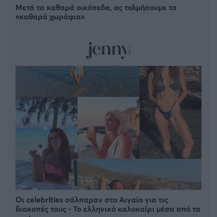
Μετά τα καθαρά οικόπεδα, ας τολμήσουμε τα
«καθαρά χωράφια»
Οι celebrities σάλπαραν στο Αιγαίο για τις
διακοπές τους - Το ελληνικό καλοκαίρι μέσα από τα