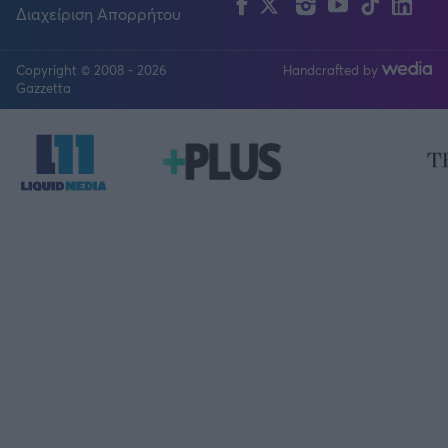
Facebook
Twitter
Instagram
YouTube
TikTok
Lin
Διαχείριση Απορρήτου
Copyright © 2008 - 2026
Handcrafted by
FOLLOW US
Gazzetta