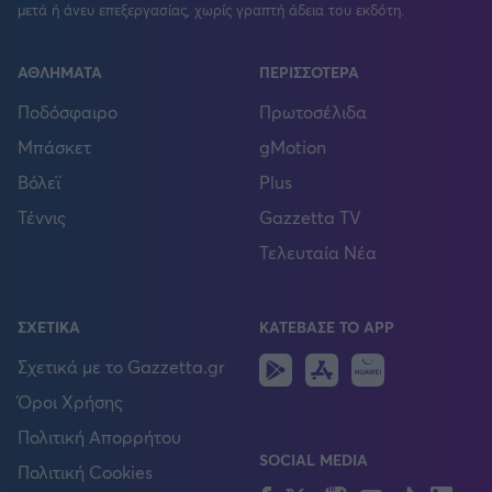
μετά ή άνευ επεξεργασίας, χωρίς γραπτή άδεια του εκδότη.
ΑΘΛΗΜΑΤΑ
ΠΕΡΙΣΣΟΤΕΡΑ
Ποδόσφαιρο
Πρωτοσέλιδα
Μπάσκετ
gMotion
Βόλεϊ
Plus
Τέννις
Gazzetta TV
Τελευταία Νέα
ΣΧΕΤΙΚΑ
ΚΑΤΕΒΑΣΕ ΤΟ APP
Android
IOS
Huawei
Σχετικά με το Gazzetta.gr
Όροι Χρήσης
Πολιτική Απορρήτου
SOCIAL MEDIA
Πολιτική Cookies