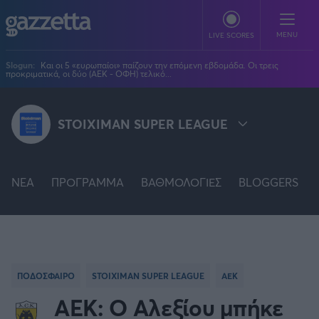
Παράκαμψη προς το κυρίως περιεχόμενο
MENU
LIVE SCORES
Slogun:
Και οι 5 «ευρωπαίοι» παίζουν την επόμενη εβδομάδα. Οι τρεις
προκριματικά, οι δύο (ΑΕΚ - ΟΦΗ) τελικό...
ΠΟΔΟΣΦΑΙΡΟ
STOIXIMAN SUPER LEAGUE
Stoiximan Super League
ΜΠΑΣΚΕΤ
Super League 2
Stoiximan GBL
Όλες οι διοργανώσεις
ΒΟΛΕΪ
Champions League
NEA
EuroLeague
ΠΡΟΓΡΑΜΜΑ
ΒΑΘΜΟΛΟΓΙΕΣ
BLOGGERS
Novibet Volley League
ΑΛΛΑ ΣΠΟΡ
STOIXIMAN SUPER LEAGUE
Europa League
Champions League
Volley League Γυναικών
Τένις
PLUS
Conference League
NBA
SUPER LEAGUE 2
Pre League
Χάντμπολ
Πολιτική
Κύπελλο Ελλάδας
Εθνική Μπάσκετ
BLOGGERS
Κύπελλο Ανδρών
Πόλο
Κοινωνία
Premier League
PREMIER LEAGUE
Elite League
Νίκος Αθανασίου
ΠΟΔΟΣΦΑΙΡΟ
STOIXIMAN SUPER LEAGUE
ΑΕΚ
GMOTION
Κύπελλο Γυναικών
Διεθνή
Στίβος
La Liga
Δημήτρης Βέργος
Α1 Γυναικών
ΑΕΚ: Ο Αλεξίου μπήκε
GMotion F1
Champions League
Viral
FA CUP
ΠΡΩΤΟΣΕΛΙΔΑ
Γυμναστική
Serie A
Βασίλης Βλαχόπουλος
Κύπελλο Ελλάδος