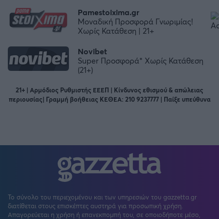
Pamestoixima.gr
Μοναδική Προσφορά Γνωριμίας!
Χωρίς Κατάθεση | 21+
Novibet
Super Προσφορά* Χωρίς Κατάθεση
(21+)
21+ | Αρμόδιος Ρυθμιστής ΕΕΕΠ | Κίνδυνος εθισμού & απώλειας
περιουσίας| Γραμμή βοήθειας ΚΕΘΕΑ: 210 9237777 | Παίξε υπεύθυνα
Το σύνολο του περιεχομένου και των υπηρεσιών του gazzetta.gr
διατίθεται στους επισκέπτες αυστηρά για προσωπική χρήση.
Απαγορεύεται η χρήση ή επανεκπομπή του, σε οποιοδήποτε μέσο,