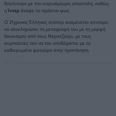
Άπελντορν με την κιτρινόμαυρη αποστολή, καθώς
Καλαμάτα
η
Ίντερ
άναψε το πράσινο φως.
Προκριματικά MUNDIAL 2026
Ηρακλής
Ο 21χρονος Έλληνας στόπερ αναμένεται σύντομα
Προκριματικά EURO
να ολοκληρώσει τη μεταγραφή του με τη μορφή
Μπαρτσελόνα
δανεισμού από τους Νερατζούρι, με τους
CONFERENCE LEAGUE
συμπαίκτες του να τον υποδέχονται με το
Ρεάλ Μαδρίτης
καθιερωμένο φατούρο στην προπόνηση.
Διεθνή Φιλικά
Ατλέτικο Μαδρίτης
Ποδόσφαιρο Γυναικών
Μάντσεστερ Γιουνάιτεντ
EFL CUP
Μάντσεστερ Σίτι
COPA AFRICA
Λίβερπουλ
MLS
Τσέλσι