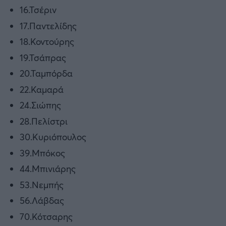
16.Τσέριν
17.Παντελίδης
18.Κοντούρης
19.Τσάπρας
20.Ταμπόρδα
22.Καμαρά
24.Σιώπης
28.Πελίστρι
30.Κυριόπουλος
39.Μπόκος
44.Μπινιάρης
53.Νεμπής
56.Λάβδας
70.Κότσαρης