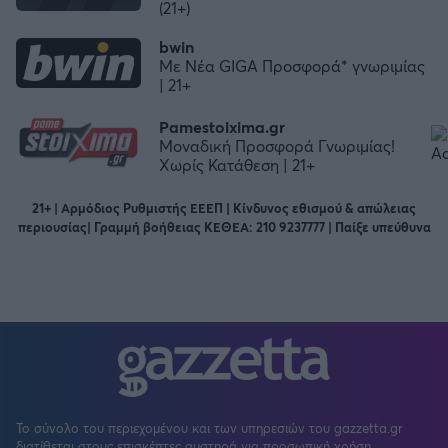
(21+)
bwin
Με Νέα GIGA Προσφορά* γνωριμίας
| 21+
Pamestoixima.gr
Μοναδική Προσφορά Γνωριμίας!
Χωρίς Κατάθεση | 21+
21+ | Αρμόδιος Ρυθμιστής ΕΕΕΠ | Κίνδυνος εθισμού & απώλειας
περιουσίας| Γραμμή βοήθειας ΚΕΘΕΑ: 210 9237777 | Παίξε υπεύθυνα
Το σύνολο του περιεχομένου και των υπηρεσιών του gazzetta.gr
διατίθεται στους επισκέπτες αυστηρά για προσωπική χρήση.