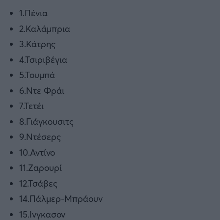
1.Πένια
2.Καλάμπρια
3.Κάτρης
4.Τσιριβέγια
5.Τουμπά
6.Ντε Φράι
7.Τετέι
8.Γιάγκουσιτς
9.Ντέσερς
10.Αντίνο
11.Ζαρουρί
12.Τσάβες
14.Πάλμερ-Μπράουν
15.Ινγκασον