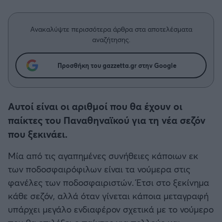
Η μητρότητα στον πάγκο
Δημήτρης Τσορμπατζόγλου
Κύπελλο Γερμανίας
Συνεντεύξεις
Άρης
Μεγάλη μου Αγάπη
Ανακαλύψτε περισσότερα άρθρα στα αποτελέσματα
Κύπελλο Ελλάδος
Μια Ιστορία από την Πόλη
αναζήτησης.
Λεβαδειακός
CHAMPIONS LEAGUE
Προσθήκη του gazzetta.gr στην Google
ΟΦΗ
EUROPA LEAGUE
Βόλος
Αυτοί είναι οι αριθμοί που θα έχουν οι
UEFA NATIONS LEAGUE
παίκτες του Παναθηναϊκού για τη νέα σεζόν
Ατρόμητος Αθηνών
που ξεκινάει.
COPA AMERICA
Κηφισιά
Μία από τις αγαπημένες συνήθειες κάποιων εκ
Μουντιάλ 2026
των ποδοσφαιρόφιλων είναι τα νούμερα στις
Αστέρας Τρίπολης
φανέλες των ποδοσφαιριστών. Έτσι στο ξεκίνημα
EURO
κάθε σεζόν, αλλά όταν γίνεται κάποια μεταγραφή
Παναιτωλικός
υπάρχει μεγάλο ενδιαφέρον σχετικά με το νούμερο
Γ' Εθνική