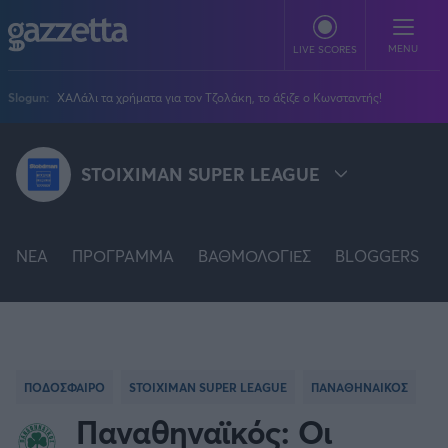
Παράκαμψη προς το κυρίως περιεχόμενο
MENU
LIVE SCORES
Slogun:
ΧΑΛάλι τα χρήματα για τον Τζολάκη, το άξιζε ο Κωνσταντής!
ΠΟΔΟΣΦΑΙΡΟ
STOIXIMAN SUPER LEAGUE
Stoiximan Super League
ΜΠΑΣΚΕΤ
Super League 2
Stoiximan GBL
Όλες οι διοργανώσεις
ΒΟΛΕΪ
Champions League
NEA
EuroLeague
ΠΡΟΓΡΑΜΜΑ
ΒΑΘΜΟΛΟΓΙΕΣ
BLOGGERS
Novibet Volley League
ΑΛΛΑ ΣΠΟΡ
STOIXIMAN SUPER LEAGUE
Europa League
Champions League
Volley League Γυναικών
Τένις
PLUS
Conference League
NBA
SUPER LEAGUE 2
Pre League
Χάντμπολ
Πολιτική
Κύπελλο Ελλάδας
Εθνική Μπάσκετ
BLOGGERS
Κύπελλο Ανδρών
Πόλο
Κοινωνία
Premier League
PREMIER LEAGUE
Elite League
Νίκος Αθανασίου
ΠΟΔΟΣΦΑΙΡΟ
STOIXIMAN SUPER LEAGUE
ΠΑΝΑΘΗΝΑΙΚΟΣ
GMOTION
Κύπελλο Γυναικών
Διεθνή
Στίβος
La Liga
Δημήτρης Βέργος
Α1 Γυναικών
Παναθηναϊκός: Οι
GMotion F1
Champions League
Viral
FA CUP
ΠΡΩΤΟΣΕΛΙΔΑ
Γυμναστική
Serie A
Βασίλης Βλαχόπουλος
Κύπελλο Ελλάδος