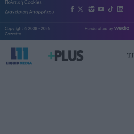
Πολιτική Cookies
Facebook
Twitter
Instagram
YouTube
TikTok
Lin
Διαχείριση Απορρήτου
Copyright © 2008 - 2026
Handcrafted by
FOLLOW US
Gazzetta