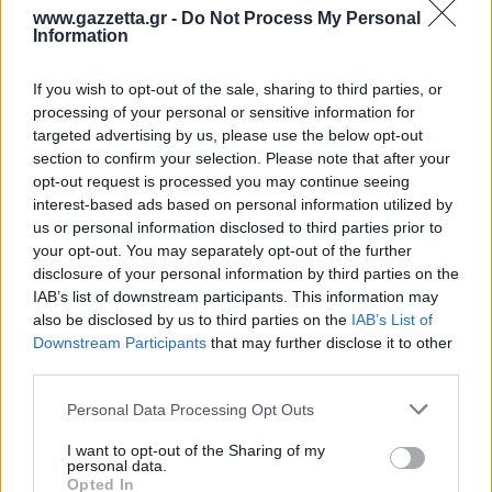
www.gazzetta.gr -
Do Not Process My Personal
Information
Εγγραφή
Σύνδεση
If you wish to opt-out of the sale, sharing to third parties, or
processing of your personal or sensitive information for
targeted advertising by us, please use the below opt-out
section to confirm your selection. Please note that after your
Συνδέσου και κάνε το πρώτο σχόλιο...
opt-out request is processed you may continue seeing
interest-based ads based on personal information utilized by
us or personal information disclosed to third parties prior to
your opt-out. You may separately opt-out of the further
disclosure of your personal information by third parties on the
IAB’s list of downstream participants. This information may
BEST OF
INTERNET
also be disclosed by us to third parties on the
IAB’s List of
Downstream Participants
that may further disclose it to other
third parties.
Please note that this website/app uses one or more Google
Personal Data Processing Opt Outs
services and may gather and store information including but
not limited to your visit or usage behaviour. You may click to
I want to opt-out of the Sharing of my
personal data.
grant or deny consent to Google and its third-party tags to
Opted In