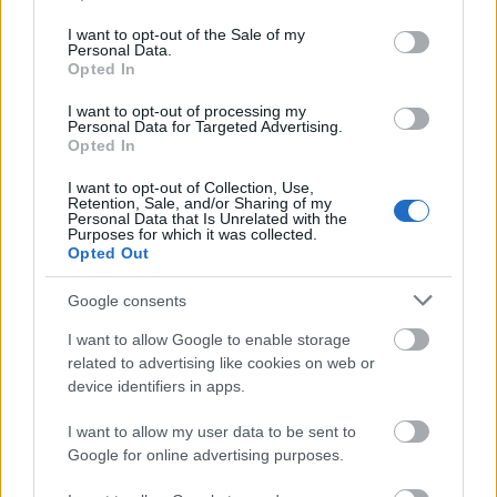
use your data for below specified purposes in below Google
consent section.
I want to opt-out of the Sale of my
Personal Data.
Opted In
I want to opt-out of processing my
Personal Data for Targeted Advertising.
Opted In
I want to opt-out of Collection, Use,
Retention, Sale, and/or Sharing of my
Personal Data that Is Unrelated with the
6 γραφικά χωριά των Κυκλάδων που αξίζει να
Purposes for which it was collected.
ανακαλύψετε
Opted Out
7 έξυπνα tips για να φτιάξετε γρήγορα τη βαλίτσα
Google consents
των διακοπών
I want to allow Google to enable storage
related to advertising like cookies on web or
Η εξωτική παραλία της Πάργας που θα λατρέψετε
device identifiers in apps.
I want to allow my user data to be sent to
Google for online advertising purposes.