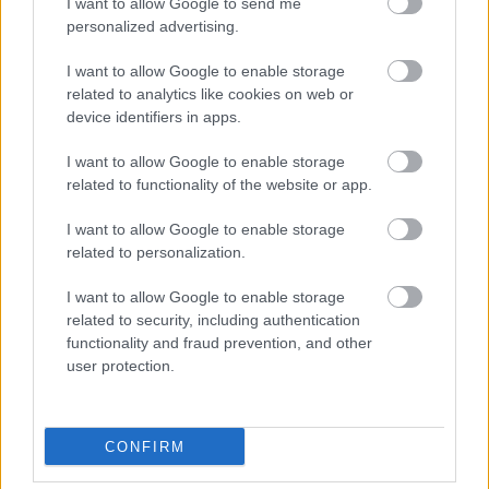
I want to allow Google to send me
personalized advertising.
I want to allow Google to enable storage
related to analytics like cookies on web or
device identifiers in apps.
I want to allow Google to enable storage
related to functionality of the website or app.
I want to allow Google to enable storage
related to personalization.
«Μου χρωστάς έναν Αύγουστο»: Όλοι μιλούν για τη
I want to allow Google to enable storage
φράση που έγινε τραγούδι, κανείς δεν ξέρει από
related to security, including authentication
πού προήλθε
functionality and fraud prevention, and other
user protection.
Ο χορηγός στη νέα φανέλα του Σαλάχ έκανε τους
Έλληνες να απορούν
CONFIRM
Αποστολία Ζώη: Ποζάρει στην παραλία και