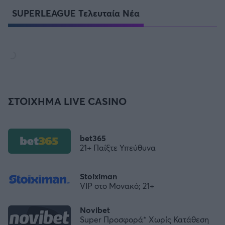
SUPERLEAGUE Τελευταία Νέα
ΣΤΟΙΧΗΜΑ LIVE CASINO
bet365
21+ Παίξτε Υπεύθυνα
Stoiximan
VIP στο Μονακό; 21+
Novibet
Super Προσφορά* Χωρίς Κατάθεση