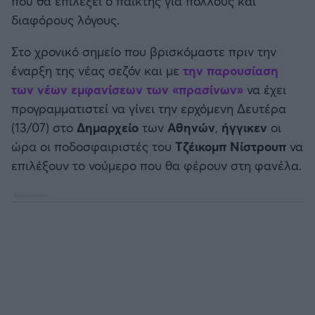
που θα επιλέξει ο παίκτης για πολλούς και
Καλαμάτα
διαφόρους λόγους.
Προκριματικά MUNDIAL 2026
Ηρακλής
Στο χρονικό σημείο που βρισκόμαστε πριν την
Προκριματικά EURO
έναρξη της νέας σεζόν και με
την παρουσίαση
Μπαρτσελόνα
των νέων εμφανίσεων των «πρασίνων»
να έχει
CONFERENCE LEAGUE
προγραμματιστεί να γίνει την ερχόμενη Δευτέρα
Ρεάλ Μαδρίτης
(13/07) στο
Δημαρχείο
των
Αθηνών
,
ήγγικεν
οι
Διεθνή Φιλικά
ώρα οι ποδοσφαιριστές του
Τζέικομπ Νίστρουπ
να
Ατλέτικο Μαδρίτης
επιλέξουν το νούμερο που θα φέρουν στη φανέλα.
Ποδόσφαιρο Γυναικών
Μάντσεστερ Γιουνάιτεντ
EFL CUP
Μάντσεστερ Σίτι
COPA AFRICA
Λίβερπουλ
MLS
Τσέλσι