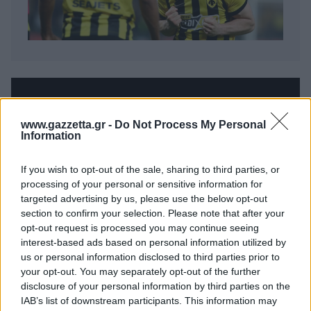
www.gazzetta.gr -
Do Not Process My Personal
Information
If you wish to opt-out of the sale, sharing to third parties, or
processing of your personal or sensitive information for
targeted advertising by us, please use the below opt-out
section to confirm your selection. Please note that after your
opt-out request is processed you may continue seeing
interest-based ads based on personal information utilized by
us or personal information disclosed to third parties prior to
your opt-out. You may separately opt-out of the further
disclosure of your personal information by third parties on the
IAB’s list of downstream participants. This information may