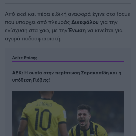
Από εκεί και πέρα ειδική αναφορά έγινε στο focus
που υπάρχει από πλευράς
Δικεφάλου
για την
ενίσχυση στα χαφ, με την
Ένωση
να κινείται για
αγορά ποδοσφαιριστή.
Δείτε Επίσης
ΑΕΚ: Η ουσία στην περίπτωση Σαρακασίδη και η
υπόθεση Γιόβιτς!