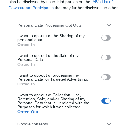
also be disclosed by us to third parties on the
IAB’s List of
Διάβασε όλα τα
τελευταία νέα
της αθλητικής
Downstream Participants
that may further disclose it to other
third parties.
επικαιρότητας. Μάθε για όλους τους
live αγώνες σήμερα
και δες τις
αθλητικές μεταδόσεις
της ημέρας και της
Please note that this website/app uses one or more Google
Personal Data Processing Opt Outs
εβδομάδας μέσα από το υπερπλήρες Πρόγραμμα TV του
services and may gather and store information including but
Gazzetta. Ακολούθησέ μας και στο
Google News
.
not limited to your visit or usage behaviour. You may click to
I want to opt-out of the Sharing of my
personal data.
grant or deny consent to Google and its third-party tags to
Opted In
use your data for below specified purposes in below Google
consent section.
I want to opt-out of the Sale of my
Personal Data.
ΔΙΑΒΑΣΕ ΑΚΟΜΗ:
Opted In
ΑΕΚ: Τιμάει τη μνήμη του Μιχάλη στο φιλικό με την
I want to opt-out of processing my
Athens Kallithea
Personal Data for Targeted Advertising.
Opted In
ΑΕΚ: Αποχωρεί ο Αλέξης Δέδες μετά από 14 μήνες
I want to opt-out of Collection, Use,
Retention, Sale, and/or Sharing of my
Αθλητικές μεταδόσεις σήμερα: Τα φιλικά των ΑΕΚ, Άρη,
Personal Data that Is Unrelated with the
Κηφισιάς και το Γιουβέντους - Ίντερ
Purposes for which it was collected.
Opted Out
Google consents