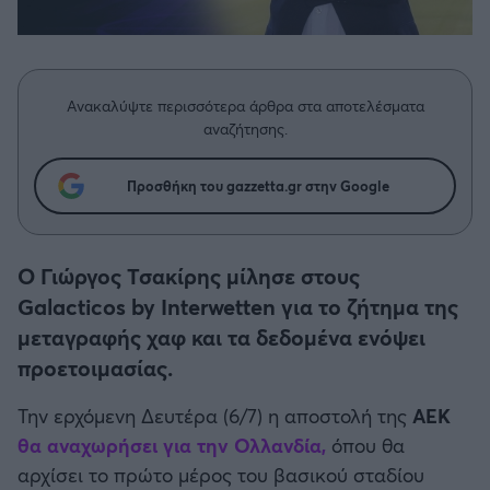
Η μητρότητα στον πάγκο
Δημήτρης Τσορμπατζόγλου
Κύπελλο Γερμανίας
Συνεντεύξεις
Άρης
Μεγάλη μου Αγάπη
Κύπελλο Ελλάδος
Μια Ιστορία από την Πόλη
Λεβαδειακός
Ανακαλύψτε περισσότερα άρθρα στα αποτελέσματα
CHAMPIONS LEAGUE
αναζήτησης.
ΟΦΗ
EUROPA LEAGUE
Προσθήκη του gazzetta.gr στην Google
Βόλος
UEFA NATIONS LEAGUE
Ατρόμητος Αθηνών
Ο Γιώργος Τσακίρης μίλησε στους
COPA AMERICA
Galacticos by Interwetten για το ζήτημα της
Κηφισιά
μεταγραφής χαφ και τα δεδομένα ενόψει
Μουντιάλ 2026
προετοιμασίας.
Αστέρας Τρίπολης
Την ερχόμενη Δευτέρα (6/7) η αποστολή της
ΑΕΚ
EURO
θα αναχωρήσει για την Ολλανδία,
όπου θα
Παναιτωλικός
αρχίσει το πρώτο μέρος του βασικού σταδίου
Γ' Εθνική