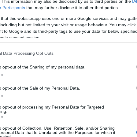
. This information may also be disclosed by us to third parties on the
IA
Participants
that may further disclose it to other third parties.
 that this website/app uses one or more Google services and may gath
including but not limited to your visit or usage behaviour. You may click 
 to Google and its third-party tags to use your data for below specifi
εζόν ανακοίνωσε η
Κηφισιά
. Μετά τ
ην επιστροφή
ogle consent section.
 των
Βορείων Προαστίων
ανακοίνωσε την
 επίσης αποχώρησε ως ελεύθερος από την
ΑΕΛ
.
l Data Processing Opt Outs
 τους
Βυσσινί
και τη νέα χρονιά θα είναι από τις
o opt-out of the Sharing of my personal data.
In
ς, όπου θα γίνει και δεύτερη προσθήκη.
o opt-out of the Sale of my Personal Data.
In
to opt-out of processing my Personal Data for Targeted
ing.
In
o opt-out of Collection, Use, Retention, Sale, and/or Sharing
ersonal Data that Is Unrelated with the Purposes for which it
lected.