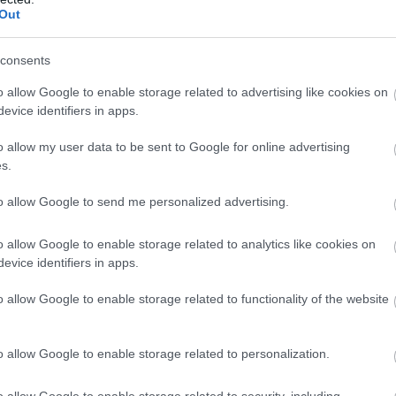
Out
consents
o allow Google to enable storage related to advertising like cookies on
evice identifiers in apps.
o allow my user data to be sent to Google for online advertising
s.
to allow Google to send me personalized advertising.
ργασίας με τον Κωνσταντίνο Αποστολάκη, ο
ός.
o allow Google to enable storage related to analytics like cookies on
evice identifiers in apps.
o allow Google to enable storage related to functionality of the website
Κ, πήρε και
o allow Google to enable storage related to personalization.
o allow Google to enable storage related to security, including