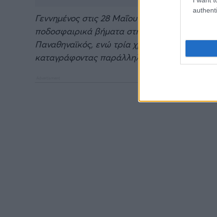
authenti
Γεννημένος στις 28 Μαΐου 1999, ο Κωνσταντί
ποδοσφαιρικά βήματα στη Νίκη Αλίμου. Σε ηλ
Παναθηναϊκός, ενώ τρία χρόνια αργότερα υπ
καταγράφοντας παράλληλα 13 συμμετοχές.