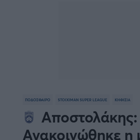
Γιώργος Τσακίρης
FA CUP
SERIE
Πυγμαχία
COPA DEL REY
BUND
PREMIER LEAGUE Ρωσίας
Κύπελ
EUROPA LEAGUE
UEFA
EURO
Γ' Εθν
ΠΟΔΟΣΦΑΙΡΟ
STOIXIMAN SUPER LEAGUE
ΚΗΦΙΣΙΑ
CONFERENCE LEAGUE
Διεθν
Αποστολάκης: 
COPA AFRICA
MLS
Ανακοινώθηκε η