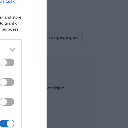
B’s List of
er and store
to grant or
ed purposes
Δείτε όλο το πρόγραμμα