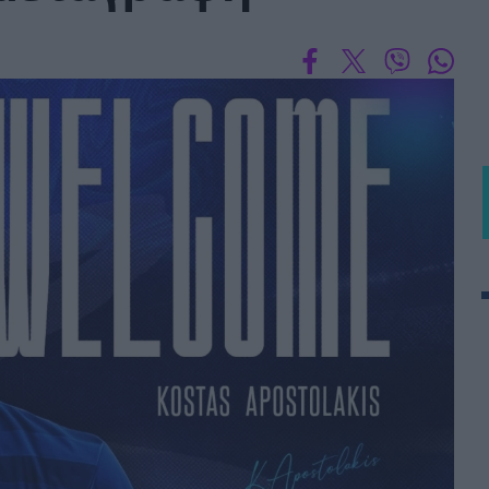
 PORTUGAL BETCLIC
Α' Εθνική Γυναικών