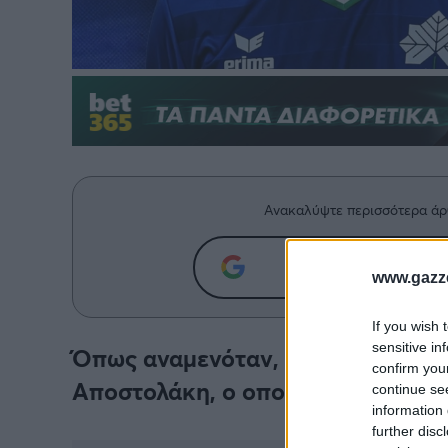
Ανακαλύψτε περισσότερα άρ
Προσθήκη του g
www.gazze
If you wish 
sensitive in
Όπως αναμενόταν, η Κηφισιά ανα
confirm you
Αποστολάκη, ο οποίος αποχώρησε
continue se
information 
further disc