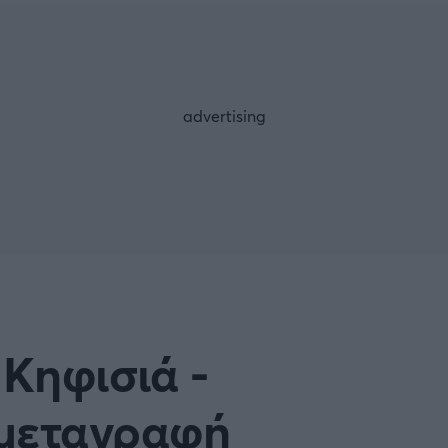
Μια Ιστο
Μιχάλης Τσαμπάς
Δημήτρης Τσ
 A
Κύπελλο Ιταλίας
Άρση Βαρών
ESLIGA
LIGUE 1
λο Γερμανίας
Κύπελλο Ελλάδος
FOLLOW US
 NATIONS LEAGUE
COPA AMERICA
ική
Προκριματικά MUNDIAL 2
ή Φιλικά
Ποδόσφαιρο Γυναικών
Κηφισιά -
EREDIVISIE
 μεταγραφή