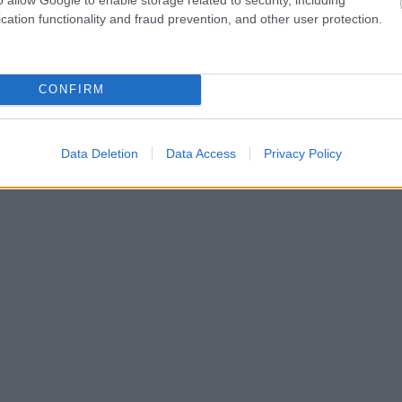
cation functionality and fraud prevention, and other user protection.
νος Αποστολάκης έκανε τα πρώτα του
ικία 15 ετών εντάχθηκε στην Ακαδημία της ΠΑΕ
έγραψε το πρώτο του επαγγελματικό συμβόλαιο,
CONFIRM
Data Deletion
Data Access
Privacy Policy