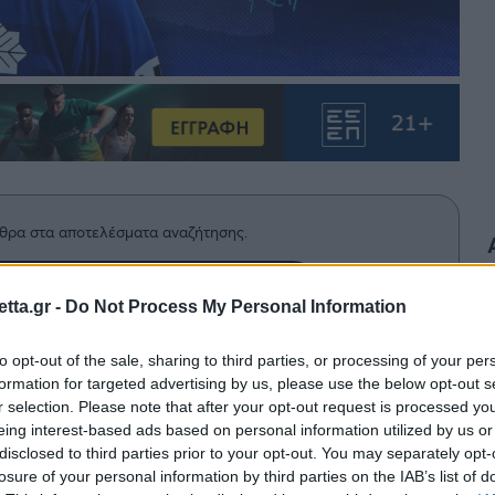
θρα στα αποτελέσματα αναζήτησης.
azzetta.gr στην Google
tta.gr -
Do Not Process My Personal Information
to opt-out of the sale, sharing to third parties, or processing of your per
formation for targeted advertising by us, please use the below opt-out s
κοίνωσε την απόκτηση του Κώστα
r selection. Please note that after your opt-out request is processed y
 ως ελεύθερος από την ΑΕΛ.
eing interest-based ads based on personal information utilized by us or
disclosed to third parties prior to your opt-out. You may separately opt-
losure of your personal information by third parties on the IAB’s list of