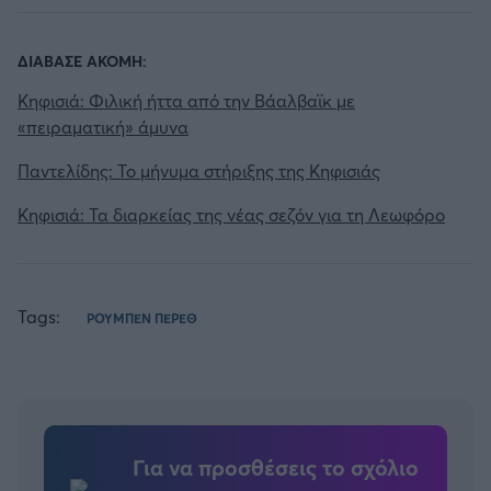
ΔΙΑΒΑΣΕ ΑΚΟΜΗ:
Κηφισιά: Φιλική ήττα από την Βάαλβαϊκ με
«πειραματική» άμυνα
Παντελίδης: Το μήνυμα στήριξης της Κηφισιάς
Κηφισιά: Τα διαρκείας της νέας σεζόν για τη Λεωφόρο
Tags:
ΡΟΥΜΠΕΝ ΠΕΡΕΘ
Για να προσθέσεις το σχόλιο