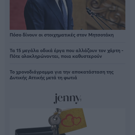
Πόσο δίνουν οι στοιχηματικές στον Μητσοτάκη
Τα 15 μεγάλα οδικά έργα που αλλάζουν τον χάρτη -
Πότε ολοκληρώνονται, ποια καθυστερούν
Το χρονοδιάγραμμα για την αποκατάσταση της
Δυτικής Αττικής μετά τη φωτιά