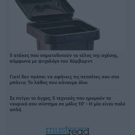
5 ατάκες που σηματοδοτούν το τέλος της σχέσης,
σύμφωνα με ψυχολόγο του Χάρβαρντ
Γιατί δεν πρέπει να αφήνεις τις πετσέτες σου στο
μπάνιο; Το λάθος που κάνουμε όλοι
Σε πνίγει το άγχος; 5 τεχνικές που ηρεμούν το
νευρικό σου σύστημα σε μόλις 10' - Η μία είναι πολύ
απλή