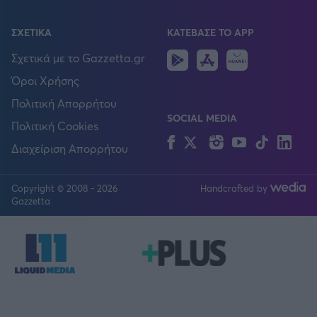
ΣΧΕΤΙΚΑ
ΚΑΤΕΒΑΣΕ ΤΟ APP
Android
IOS
Huawei
Σχετικά με το Gazzetta.gr
Όροι Χρήσης
Πολιτική Απορρήτου
SOCIAL MEDIA
Πολιτική Cookies
Facebook
Twitter
Instagram
YouTube
TikTok
Lin
Διαχείριση Απορρήτου
Copyright © 2008 - 2026
Handcrafted by
FOLLOW US
Gazzetta