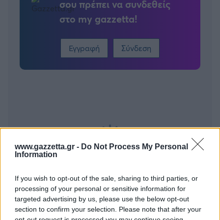
σου πρέπει να συνδεθείς
στο my gazzetta!
Εγγραφή
Σύνδεση
www.gazzetta.gr -
Do Not Process My Personal
Information
If you wish to opt-out of the sale, sharing to third parties, or
processing of your personal or sensitive information for
targeted advertising by us, please use the below opt-out
section to confirm your selection. Please note that after your
opt-out request is processed you may continue seeing