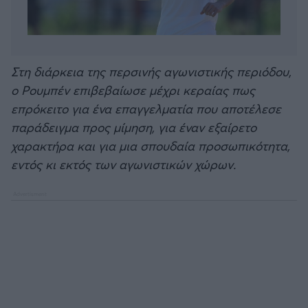
Στη διάρκεια της περσινής αγωνιστικής περιόδου,
ο Ρουμπέν επιβεβαίωσε μέχρι κεραίας πως
επρόκειτο για ένα επαγγελματία που αποτέλεσε
παράδειγμα προς μίμηση, για έναν εξαίρετο
χαρακτήρα και για μια σπουδαία προσωπικότητα,
εντός κι εκτός των αγωνιστικών χώρων.