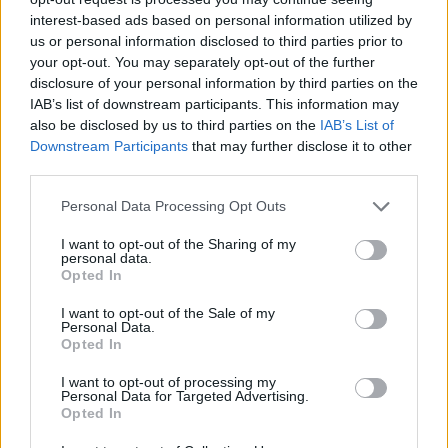
BEST OF
INTERNET
interest-based ads based on personal information utilized by
us or personal information disclosed to third parties prior to
your opt-out. You may separately opt-out of the further
disclosure of your personal information by third parties on the
IAB’s list of downstream participants. This information may
also be disclosed by us to third parties on the
IAB’s List of
Downstream Participants
that may further disclose it to other
third parties.
Please note that this website/app uses one or more Google
Personal Data Processing Opt Outs
services and may gather and store information including but
not limited to your visit or usage behaviour. You may click to
I want to opt-out of the Sharing of my
personal data.
grant or deny consent to Google and its third-party tags to
Opted In
use your data for below specified purposes in below Google
consent section.
I want to opt-out of the Sale of my
Personal Data.
Opted In
I want to opt-out of processing my
6 γραφικά χωριά των Κυκλάδων που αξίζει να
Personal Data for Targeted Advertising.
ανακαλύψετε
Opted In