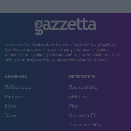
Το σύνολο του περιεχομένου και των υπηρεσιών του gazzetta.gr
διατίθεται στους επισκέπτες αυστηρά για προσωπική χρήση.
Απαγορεύεται η χρήση ή επανεκπομπή του, σε οποιοδήποτε μέσο,
μετά ή άνευ επεξεργασίας, χωρίς γραπτή άδεια του εκδότη.
ΑΘΛΗΜΑΤΑ
ΠΕΡΙΣΣΟΤΕΡΑ
Ποδόσφαιρο
Πρωτοσέλιδα
Μπάσκετ
gMotion
Βόλεϊ
Plus
Τέννις
Gazzetta TV
Τελευταία Νέα