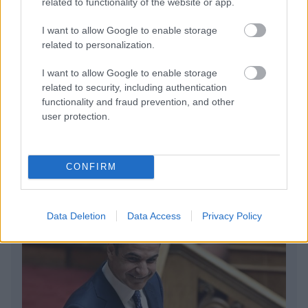
related to functionality of the website or app.
«Μου χρωστάς έναν Αύγουστο»: Όλοι μιλούν για τη
φράση που έγινε τραγούδι, κανείς δεν ξέρει από
I want to allow Google to enable storage
πού προήλθε
related to personalization.
Ο χορηγός στη νέα φανέλα του Σαλάχ έκανε τους
I want to allow Google to enable storage
Έλληνες να απορούν
related to security, including authentication
functionality and fraud prevention, and other
Αποστολία Ζώη: Ποζάρει στην παραλία και
user protection.
εντυπωσιάζει με το καλλίγραμμο σώμα της
CONFIRM
Data Deletion
Data Access
Privacy Policy