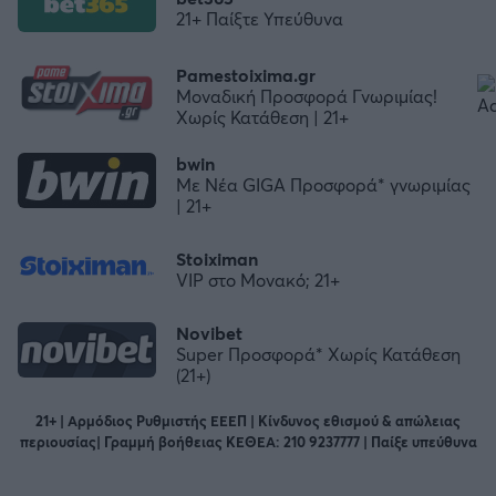
21+ Παίξτε Υπεύθυνα
Pamestoixima.gr
Μοναδική Προσφορά Γνωριμίας!
Χωρίς Κατάθεση | 21+
bwin
Με Νέα GIGA Προσφορά* γνωριμίας
| 21+
Stoiximan
VIP στο Μονακό; 21+
Novibet
Super Προσφορά* Χωρίς Κατάθεση
(21+)
21+ | Αρμόδιος Ρυθμιστής ΕΕΕΠ | Κίνδυνος εθισμού & απώλειας
περιουσίας| Γραμμή βοήθειας ΚΕΘΕΑ: 210 9237777 | Παίξε υπεύθυνα