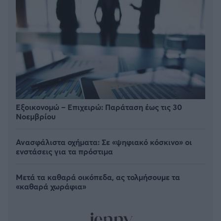
Εξοικονομώ – Επιχειρώ: Παράταση έως τις 30
Νοεμβρίου
Ανασφάλιστα οχήματα: Σε «ψηφιακό κόσκινο» οι
ενστάσεις για τα πρόστιμα
Μετά τα καθαρά οικόπεδα, ας τολμήσουμε τα
«καθαρά χωράφια»