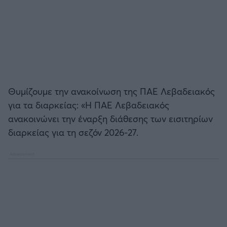
Θυμίζουμε την ανακοίνωση της ΠΑΕ Λεβαδειακός
για τα διαρκείας: «Η ΠΑΕ Λεβαδειακός
ανακοινώνει την έναρξη διάθεσης των εισιτηρίων
διαρκείας για τη σεζόν 2026-27.