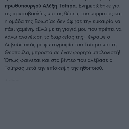
Καλαμάτα
πρωθυπουργού Αλέξη Τσίπρα.
Ενημερώθηκε για
Προκριματικά MUNDIAL 2026
τις πρωτοβουλίες και τις θέσεις του κόμματος και
Ηρακλής
η ομάδα της Βοιωτίας δεν άφησε την ευκαιρία να
Προκριματικά EURO
πάει χαμένη. «Εγώ με τη γιαγιά μου που πρέπει να
Μπαρτσελόνα
κάνω ανανέωση το διαρκείας της», έγραψε ο
CONFERENCE LEAGUE
Λεβαδειακός με φωτογραφία του Τσίπρα και τη
Ρεάλ Μαδρίτης
Θεοπούλα, μπροστά σε έναν φορητό υπολογιστή!
Διεθνή Φιλικά
Όπως φαίνεται και στο βίντεο που ανέβασε ο
Ατλέτικο Μαδρίτης
Τσίπρας μετά την επίσκεψη της ηθοποιού.
Ποδόσφαιρο Γυναικών
Μάντσεστερ Γιουνάιτεντ
EFL CUP
Μάντσεστερ Σίτι
COPA AFRICA
Λίβερπουλ
MLS
Τσέλσι