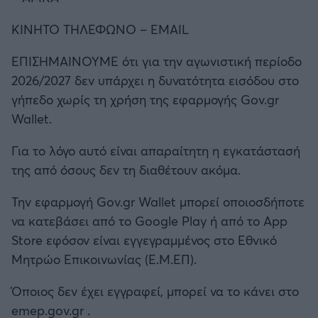
ΚΙΝΗΤΟ ΤΗΛΕΦΩΝΟ – EMAIL
ΕΠΙΣHΜΑΙΝΟΥΜΕ ότι για την αγωνιστική περίοδο
2026/2027 δεν υπάρχει η δυνατότητα εισόδου στο
γήπεδο χωρίς τη χρήση της εφαρμογής Gov.gr
Wallet.
Για το λόγο αυτό είναι απαραίτητη η εγκατάστασή
της από όσους δεν τη διαθέτουν ακόμα.
Την εφαρμογή Gov.gr Wallet μπορεί οποιοσδήποτε
να κατεβάσει από το Google Play ή από το App
Store εφόσον είναι εγγεγραμμένος στο Εθνικό
Μητρώο Επικοινωνίας (Ε.Μ.ΕΠ).
Όποιος δεν έχει εγγραφεί, μπορεί να το κάνει στο
emep.gov.gr .