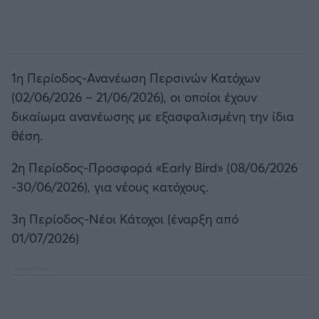
1η Περίοδος-Ανανέωση Περσινών Κατόχων
(02/06/2026 – 21/06/2026), οι οποίοι έχουν
δικαίωμα ανανέωσης με εξασφαλισμένη την ίδια
θέση.
2η Περίοδος-Προσφορά «Early Bird» (08/06/2026
-30/06/2026), για νέους κατόχους.
3η Περίοδος-Νέοι Κάτοχοι (έναρξη από
01/07/2026)