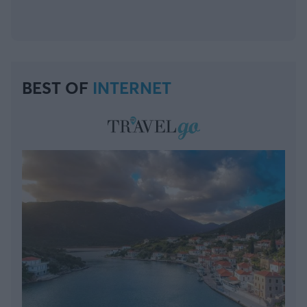
BEST OF
INTERNET