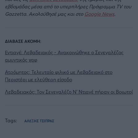
εβδομάδας μέσα από το υπερπλήρες Πρόγραμμα TV του
Gazzetta. Ακολούθησέ μας και στο
Google News
.
ΔΙΑΒΑΣΕ ΑΚΟΜΗ:
Εντιαγέ: Λεβαδειακός - Ανακοινώθηκε ο Σενεγαλέζος
αμυντικός χαφ
Ατρόμητος: Τελευταίο φιλικό με Λεβαδειακό στο
Περιστέρι με ελεύθερη είσοδο
Λεβαδειακός: Τον Σενεγαλέζο Ν' Ντιαγέ πήραν οι Βοιωτοί
Tags:
ΑΛΕΞΗΣ ΤΣΙΠΡΑΣ