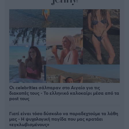
Οι celebrities σάλπαραν στο Αιγαίο για τις
διακοπές τους - Το ελληνικό καλοκαίρι μέσα από τα
post τους
Γιατί είναι τόσο δύσκολο να παραδεχτούμε τα λάθη
μας - Η ψυχολογική παγίδα που μας κρατάει
«εγκλωβισμένους»