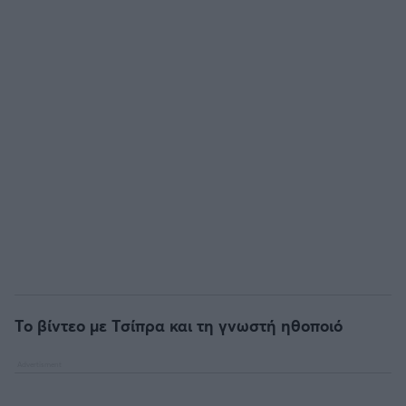
Το βίντεο με Τσίπρα και τη γνωστή ηθοποιό