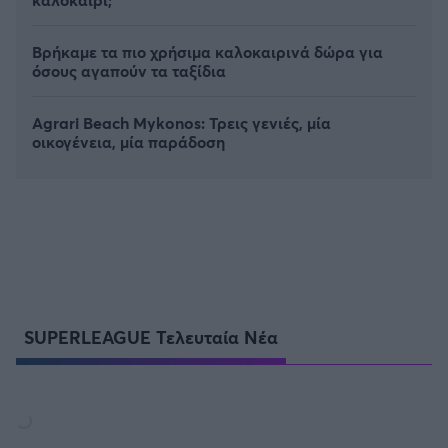
Βρήκαμε τα πιο χρήσιμα καλοκαιρινά δώρα για
όσους αγαπούν τα ταξίδια
Agrari Beach Mykonos: Τρεις γενιές, μία
οικογένεια, μία παράδοση
FOLLOW US
SUPERLEAGUE Τελευταία Νέα