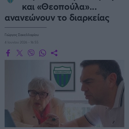
Οδηγός F1
CEV Cup
Τεχνολογία
και «Θεοπούλα»...
Παναγιώτης Δαλαταριώφ
Κολύμβηση
ΑΘΛΗΤΙΚΕΣ ΜΕΤΑΔΟΣΕΙΣ
Bundesliga
EuroCup
GMotion WRC
SERIE A
Υγεία
Challenge Cup
ανανεώνουν το διαρκείας
Ανδρέας Δημάτος
Μπιτς Βόλεϊ
Ligue 1
Mundobasket
GMotion MotoGP
LIVE SCORE
Showbiz
Αντώνης Καλκαβούρας
Κύπελλο Ιταλίας
Ιστιοπλοΐα
Basketaki
Εθνική Ελλάδος
GWOMEN
Αντώνης Καρπετόπουλος
Eurobasket
Κωπηλασία
Γιώργος Σακελλαρίου
Μουντιάλ 2026
Δημήτρης Κατσιώνης
LA LIGA
ΑΘΛΗΤΙΚΗ ΗΧΩ
4 Ιουνίου 2026 - 16:55
Ξιφασκία
Wyscout Analysis
Γιώργος Κούβαρης
ΕΚΠΟΜΠΕΣ
Σκοποβολή
Ευρώπη
COPA DEL REY
Κώστας Νικολακόπουλος
GALACTICOS BY INTERWETTEN
Κόσμος
Πάλη
ΟΜΑΔΕΣ
Γιάννης Πάλλας
GAZZ FLOOR BY NOVIBET
BUNDESLIGA
Νίκος Παπαδογιάννης
Τάε κβον ντο
ΑΕΚ
PODCASTS
POLE POSITION BY ALLWYN
Γιώργος Σακελλαρίου
Τζούντο
ΣΠΛΙΤ
LIGUE 1
OLD SCHOOL
GAZZETTA ACTS
Γιάννης Σερέτης
Ολυμπιακός
Πινγκ - πονγκ
Transfer Stories
ΜΕΤΑΒΙΒΑΣΗ BY NOVIBET
Gazzetta For Her
Σταύρος Σουντουλίδης
GAZZETTA SPECIALS
gMotion
SüPER LIG
Μαχητικά Αθλήματα
Θέμα Ισότητας
Δημήτρης Τομαράς
ΠΑΟΚ
Unique
Πυγμαχία
Για τον Αλέξανδρο
Γιώργος Τσακίρης
Wyscout Analysis
PREMIER LEAGUE Ρωσίας
Άρση Βαρών
#GiatonAlki
Παναθηναϊκός
Μιχάλης Τσαμπάς
InStat Analysis