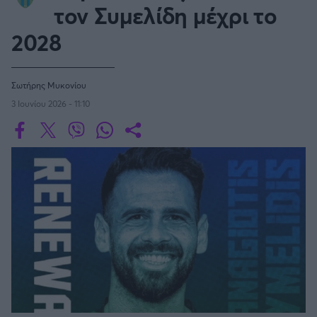
Οδηγός F1
CEV Cup
Τεχνολογία
τον Συμελίδη μέχρι το
Παναγιώτης Δαλαταριώφ
Κολύμβηση
ΑΘΛΗΤΙΚΕΣ ΜΕΤΑΔΟΣΕΙΣ
Bundesliga
EuroCup
GMotion WRC
SERIE A
Υγεία
Challenge Cup
2028
Ανδρέας Δημάτος
Μπιτς Βόλεϊ
Ligue 1
Mundobasket
GMotion MotoGP
LIVE SCORE
Showbiz
Αντώνης Καλκαβούρας
Κύπελλο Ιταλίας
Ιστιοπλοΐα
Basketaki
Εθνική Ελλάδος
GWOMEN
Αντώνης Καρπετόπουλος
Eurobasket
Κωπηλασία
Σωτήρης Μυκονίου
Μουντιάλ 2026
Δημήτρης Κατσιώνης
LA LIGA
ΑΘΛΗΤΙΚΗ ΗΧΩ
3 Ιουνίου 2026 - 11:10
Ξιφασκία
Wyscout Analysis
Γιώργος Κούβαρης
ΕΚΠΟΜΠΕΣ
Σκοποβολή
Ευρώπη
COPA DEL REY
Κώστας Νικολακόπουλος
GALACTICOS BY INTERWETTEN
Κόσμος
Πάλη
ΟΜΑΔΕΣ
Γιάννης Πάλλας
GAZZ FLOOR BY NOVIBET
BUNDESLIGA
Νίκος Παπαδογιάννης
Τάε κβον ντο
ΑΕΚ
PODCASTS
POLE POSITION BY ALLWYN
Γιώργος Σακελλαρίου
Τζούντο
ΣΠΛΙΤ
LIGUE 1
OLD SCHOOL
GAZZETTA ACTS
Γιάννης Σερέτης
Ολυμπιακός
Πινγκ - πονγκ
Transfer Stories
ΜΕΤΑΒΙΒΑΣΗ BY NOVIBET
Gazzetta For Her
Σταύρος Σουντουλίδης
GAZZETTA SPECIALS
gMotion
SüPER LIG
Μαχητικά Αθλήματα
Θέμα Ισότητας
Δημήτρης Τομαράς
ΠΑΟΚ
Unique
Πυγμαχία
Για τον Αλέξανδρο
Γιώργος Τσακίρης
Wyscout Analysis
PREMIER LEAGUE Ρωσίας
Άρση Βαρών
#GiatonAlki
Παναθηναϊκός
Μιχάλης Τσαμπάς
InStat Analysis