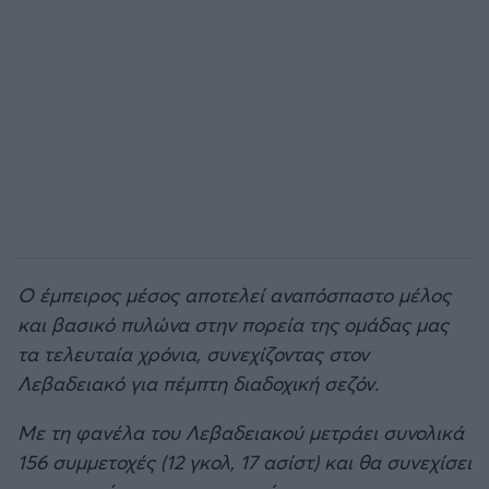
Ο έμπειρος μέσος αποτελεί αναπόσπαστο μέλος
και βασικό πυλώνα στην πορεία της ομάδας μας
τα τελευταία χρόνια, συνεχίζοντας στον
Λεβαδειακό για πέμπτη διαδοχική σεζόν.
Με τη φανέλα του Λεβαδειακού μετράει συνολικά
156 συμμετοχές (12 γκολ, 17 ασίστ) και θα συνεχίσει