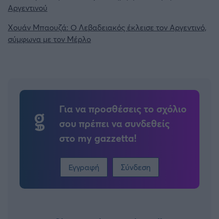
Αργεντινού
Χουάν Μπαουζά: Ο Λεβαδειακός έκλεισε τον Αργεντινό,
σύμφωνα με τον Μέρλο
Για να προσθέσεις το σχόλιο
σου πρέπει να συνδεθείς
στο my gazzetta!
Εγγραφή
Σύνδεση