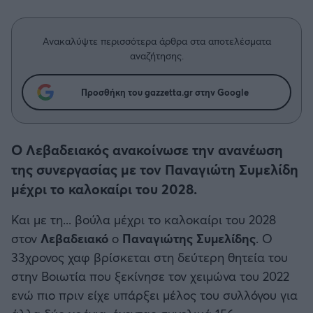
Η μητρότητα στον πάγκο
Δημήτρης Τσορμπατζόγλου
Κύπελλο Γερμανίας
Συνεντεύξεις
Άρης
Μεγάλη μου Αγάπη
Ανακαλύψτε περισσότερα άρθρα στα αποτελέσματα
Κύπελλο Ελλάδος
Μια Ιστορία από την Πόλη
αναζήτησης.
Λεβαδειακός
CHAMPIONS LEAGUE
Προσθήκη του gazzetta.gr στην Google
ΟΦΗ
EUROPA LEAGUE
Βόλος
Ο Λεβαδειακός ανακοίνωσε την ανανέωση
UEFA NATIONS LEAGUE
της συνεργασίας με τον Παναγιώτη Συμελίδη
Ατρόμητος Αθηνών
μέχρι το καλοκαίρι του 2028.
COPA AMERICA
Κηφισιά
Και με τη... βούλα μέχρι το καλοκαίρι του 2028
Μουντιάλ 2026
στον
Λεβαδειακό
ο
Παναγιώτης Συμελίδης
. Ο
Αστέρας Τρίπολης
33χρονος χαφ βρίσκεται στη δεύτερη θητεία του
EURO
στην Βοιωτία που ξεκίνησε τον χειμώνα του 2022
Παναιτωλικός
ενώ πιο πριν είχε υπάρξει μέλος του συλλόγου για
Γ' Εθνική