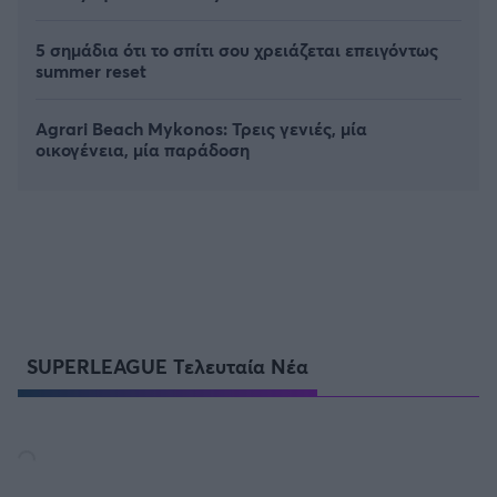
5 σημάδια ότι το σπίτι σου χρειάζεται επειγόντως
summer reset
Agrari Beach Mykonos: Τρεις γενιές, μία
οικογένεια, μία παράδοση
SUPERLEAGUE Τελευταία Νέα