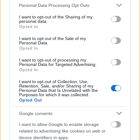
Please note that this website/app uses one or more Google
Personal Data Processing Opt Outs
services and may gather and store information including but
not limited to your visit or usage behaviour. You may click to
I want to opt-out of the Sharing of my
6 γραφικά χωριά των Κυκλάδων που αξίζει να
personal data.
ανακαλύψετε
grant or deny consent to Google and its third-party tags to
Opted In
use your data for below specified purposes in below Google
consent section.
I want to opt-out of the Sale of my
7 έξυπνα tips για να φτιάξετε γρήγορα τη βαλίτσα
Personal Data.
των διακοπών
Opted In
I want to opt-out of processing my
Η εξωτική παραλία της Πάργας που θα λατρέψετε
Personal Data for Targeted Advertising.
Opted In
I want to opt-out of Collection, Use,
Retention, Sale, and/or Sharing of my
Personal Data that Is Unrelated with the
Purposes for which it was collected.
Opted Out
Google consents
I want to allow Google to enable storage
related to advertising like cookies on web or
device identifiers in apps.