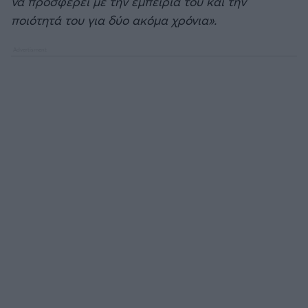
να προσφέρει με την εμπειρία του και την
ποιότητά του για δύο ακόμα χρόνια».