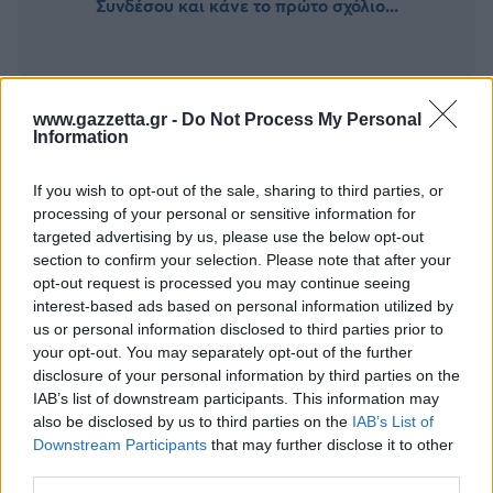
Συνδέσου και κάνε το πρώτο σχόλιο...
www.gazzetta.gr -
Do Not Process My Personal
Information
BEST OF
INTERNET
If you wish to opt-out of the sale, sharing to third parties, or
processing of your personal or sensitive information for
targeted advertising by us, please use the below opt-out
section to confirm your selection. Please note that after your
opt-out request is processed you may continue seeing
interest-based ads based on personal information utilized by
us or personal information disclosed to third parties prior to
your opt-out. You may separately opt-out of the further
disclosure of your personal information by third parties on the
IAB’s list of downstream participants. This information may
also be disclosed by us to third parties on the
IAB’s List of
Downstream Participants
that may further disclose it to other
third parties.