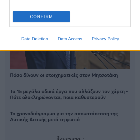
CONFIRM
Data Deletion
Data Access
Privacy Policy
Πόσο δίνουν οι στοιχηματικές στον Μητσοτάκη
Τα 15 μεγάλα οδικά έργα που αλλάζουν τον χάρτη -
Πότε ολοκληρώνονται, ποια καθυστερούν
Το χρονοδιάγραμμα για την αποκατάσταση της
Δυτικής Αττικής μετά τη φωτιά