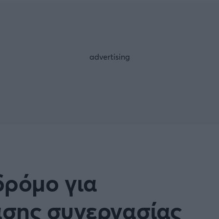
Μια Ιστο
Μιχάλης Τσαμπάς
Δημήτρης Τσ
 A
Κύπελλο Ιταλίας
Άρση Βαρών
ESLIGA
LIGUE 1
λο Γερμανίας
Κύπελλο Ελλάδος
FOLLOW US
 NATIONS LEAGUE
COPA AMERICA
ική
Προκριματικά MUNDIAL 2
ή Φιλικά
Ποδόσφαιρο Γυναικών
δρόμο για
EREDIVISIE
σης συνεργασίας