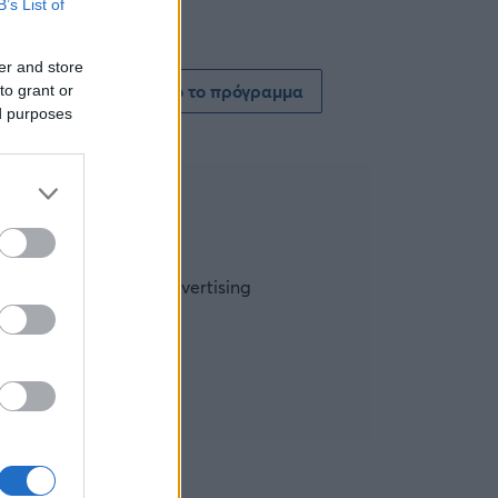
B’s List of
er and store
Δείτε όλο το πρόγραμμα
to grant or
ed purposes