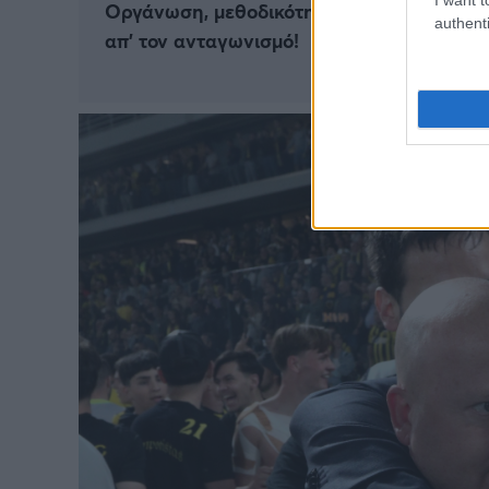
Οργάνωση, μεθοδικότητα, αποτέλεσμα κα
authenti
απ' τον ανταγωνισμό!