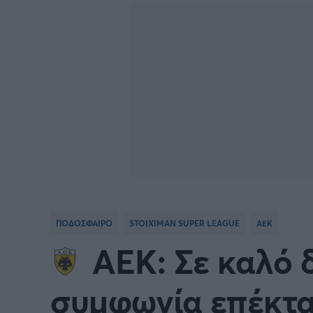
Γιώργος Τσακίρης
FA CUP
SERIE
Πυγμαχία
COPA DEL REY
BUND
PREMIER LEAGUE Ρωσίας
Κύπελ
EUROPA LEAGUE
UEFA
EURO
Γ' Εθν
ΠΟΔΟΣΦΑΙΡΟ
STOIXIMAN SUPER LEAGUE
ΑΕΚ
CONFERENCE LEAGUE
Διεθν
ΑΕΚ: Σε καλό 
COPA AFRICA
MLS
συμφωνία επέκτα