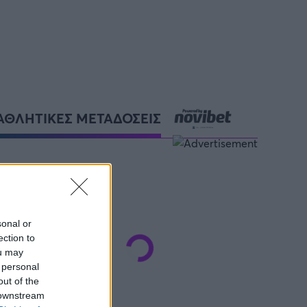
ΑΘΛΗΤΙΚΕΣ ΜΕΤΑΔΟΣΕΙΣ
sonal or
ection to
ou may
 personal
out of the
 downstream