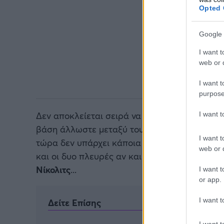
Opted 
Google 
I want t
web or d
I want t
purpose
Δεν αποκλείεται σειρά να πάρει ο
Χαβιέρ Ρι
I want 
βάση άλλωστε μεταξύ του διευθυντή ποδοσφ
I want t
τώρα δεν υπάρχει κάποια συμφωνία με τον
Κ
web or d
και οι δυο πλευρές αν και υπάρχουν πολλά π
Νίκολιτς
...
I want t
or app.
I want t
Δείτε Επίσης
I want t