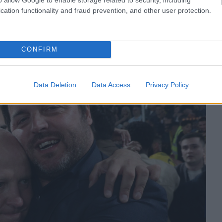
ι η ΑΕΚ μπροστά
cation functionality and fraud prevention, and other user protection.
CONFIRM
Data Deletion
Data Access
Privacy Policy