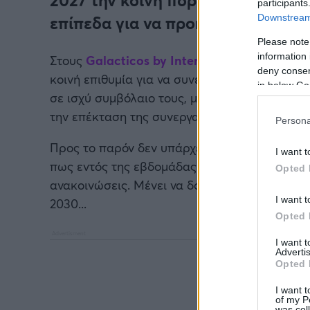
participants
Downstream 
επίπεδα για να προκύψει deal...
Please note
information 
Στους
Galacticos by Interwetten
είχαμε πει 
deny consent
κοινή επιθυμία για να συνεχίσουν την κοινή το
in below Go
σε ισχύ συμβόλαιο τους, με τις δυο πλευρές 
την επέκταση της συνεργασίας τους.
Persona
Προς το παρόν δεν υπάρχει οριστική συμφωνί
I want t
πως εντός της εβδομάδας θα έχει ολοκληρωθε
Opted 
ανακοινώσεις. Μένει να δούμε αν θα πρόκειται
I want t
2030...
Opted 
I want 
Advertis
Opted 
I want t
of my P
was col