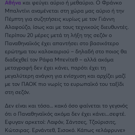
Αθήνα
και φεύγει αύριο ή μεθαύριο. Ο Φράνκο
Καλαμάτα
Μπαλντίνι αναμένεται στη χώρα μας αύριο ή την
Προκριματικά MUNDIAL 2026
Πέμπτη για συζητήσεις κυρίως με τον Γιάννη
Ηρακλής
Αλαφούζο, ίσως και με τους τεχνικούς διευθυντές.
Προκριματικά EURO
Περίπου 20 μέρες μετά τη λήξη της σεζόν ο
Μπαρτσελόνα
Παναθηναϊκός έχει απαντήσει στο βασικότερο
CONFERENCE LEAGUE
ερώτημα του καλοκαιριού – δηλαδή στο ποιος θα
Ρεάλ Μαδρίτης
διαδεχθεί τον Ράφα Μπενίτεθ – αλλά ακόμα
Διεθνή Φιλικά
μεταγραφή δεν έχει κάνει, παρότι έχει τη
Ατλέτικο Μαδρίτης
μεγαλύτερη ανάγκη για ενίσχυση και αρχίζει μαζί
Ποδόσφαιρο Γυναικών
με τον ΠΑΟΚ πιο νωρίς το ευρωπαϊκό του ταξίδι
Μάντσεστερ Γιουνάιτεντ
στη σεζόν.
EFL CUP
Μάντσεστερ Σίτι
Δεν είναι και τόσο... κακό όσο φαίνεται το γεγονός
COPA AFRICA
ότι ο Παναθηναϊκός ακόμα δεν έχει κάνει...σεφτέ.
Λίβερπουλ
Εφυγαν αρκετοί: Λαφόν, Σάντσες, Τζούρισιτς,
MLS
Κώτσιρας. Ερνάντεθ, Σισοκό. Κάπως «ελάφρυνε»
Τσέλσι