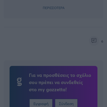
σχεδόν πάντα αισιόδοξος, σχεδόν πάντα
ΠΕΡΙΣΣΟΤΕΡΑ
ξεροκέφαλος: είναι αφόρητοι αυτοί οι Ταύροι...
6
Για να προσθέσεις το σχόλιο
σου πρέπει να συνδεθείς
στο my gazzetta!
Εγγραφή
Σύνδεση