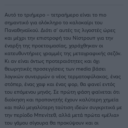
Αυτό το τριήμερο – τετραήμερο είναι το πιο
σημαντικό για ολόκληρο το καλοκαίρι του
Παναθηναϊκού. Διότι σ' αυτές τις λιγοστές ώρες
και μέχρι την επιστροφή του Νίστρουπ για την
έναρξη της προετοιμασίας, χαράχθηκαν οι
κατευθυντήριες γραμμές της μεταγραφικής σεζόν.
Κι αν είναι όντως προτεραιότητες και όχι
θεωρητικές προσεγγίσεις των media βάσει
λογικών συνειρμών ο νέος τερματοφύλακας, ένας
στόπερ, ένας χαφ και ένας φορ, θα φανεί εντός
του επόμενου μηνός. Σε πρώτη φάση φαίνεται ότι
διοίκηση και προπονητής έχουν καλύτερη χημεία
και πολύ μεγαλύτερη ταύτιση ιδεών συγκριτικά με
την περίοδο Μπενίτεθ, αλλά μετά πρώτα «μέλια»
του γάμου σίγουρα θα προκύψουν και οι