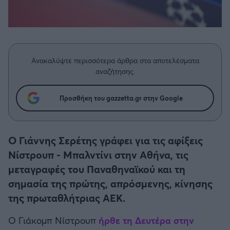
Η μητρότητα στον πάγκο
Δημήτρης Τσορμπατζόγλου
Κύπελλο Γερμανίας
Συνεντεύξεις
Άρης
Μεγάλη μου Αγάπη
Κύπελλο Ελλάδος
Μια Ιστορία από την Πόλη
Λεβαδειακός
CHAMPIONS LEAGUE
Ανακαλύψτε περισσότερα άρθρα στα αποτελέσματα
ΟΦΗ
αναζήτησης.
EUROPA LEAGUE
Βόλος
Προσθήκη του gazzetta.gr στην Google
UEFA NATIONS LEAGUE
Ατρόμητος Αθηνών
Ο Γιάννης Σερέτης γράφει για τις αφίξεις
COPA AMERICA
Νίστρουπ - Μπαλντίνι στην Αθήνα, τις
Κηφισιά
μεταγραφές του Παναθηναϊκού και τη
Μουντιάλ 2026
Αστέρας Τρίπολης
σημασία της πρώτης, απρόσμενης, κίνησης
EURO
της πρωταθλήτριας ΑΕΚ.
Παναιτωλικός
Ο Γιάκομπ Νίστρουπ
ήρθε τη Δευτέρα στην
Γ' Εθνική