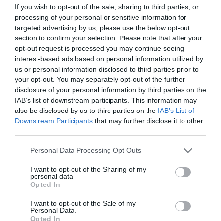
στην τροφοδοσία των φορ. Δεν είναι τόσο
If you wish to opt-out of the sale, sharing to third parties, or
«εκτελεστικός», είναι πιο δημιουργικός
processing of your personal or sensitive information for
targeted advertising by us, please use the below opt-out
(περισσότερες ασίστ από γκολ και στην
section to confirm your selection. Please note that after your
Φερεντσβάρος και στη Σαχτάρ και στην
opt-out request is processed you may continue seeing
Τραμπζοσπόρ). Μιλάμε, επίσης για έναν παίκτη
interest-based ads based on personal information utilized by
us or personal information disclosed to third parties prior to
που έχει πάρει επτά πρωταθλήματα στα 30 του,
your opt-out. You may separately opt-out of the further
συνεπώς είναι μαθημένος σε συνθήκες
disclosure of your personal information by third parties on the
ανταγωνισμού, πίεσης, υψηλών στόχων, για έναν
IAB’s list of downstream participants. This information may
παίκτη με 45 συμμετοχές στην εθνική Ουκρανίας,
also be disclosed by us to third parties on the
IAB’s List of
Downstream Participants
that may further disclose it to other
για έναν εξτρέμ με παραστάσεις πολλές σε
third parties.
ευρωπαϊκές διοργανώσεις (58 ματς).
Please note that this website/app uses one or more Google
Personal Data Processing Opt Outs
services and may gather and store information including but
not limited to your visit or usage behaviour. You may click to
I want to opt-out of the Sharing of my
personal data.
grant or deny consent to Google and its third-party tags to
Opted In
use your data for below specified purposes in below Google
consent section.
I want to opt-out of the Sale of my
Personal Data.
Opted In