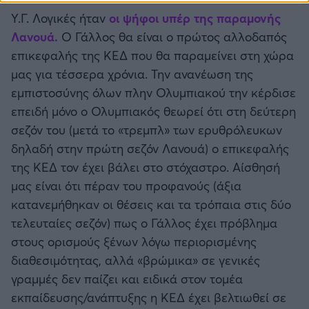
Υ.Γ. Λογικές ήταν
οι ψήφοι υπέρ της παραμονής
Λανουά.
Ο Γάλλος θα είναι ο πρώτος αλλοδαπός
επικεφαλής της ΚΕΔ που θα παραμείνει στη χώρα
μας για τέσσερα χρόνια. Την ανανέωση της
εμπιστοσύνης όλων πλην Ολυμπιακού την κέρδισε
επειδή μόνο ο Ολυμπιακός θεωρεί ότι στη δεύτερη
σεζόν του (μετά το «τρεμπλ» των ερυθρόλευκων
δηλαδή στην πρώτη σεζόν Λανουά) ο επικεφαλής
της ΚΕΔ τον έχει βάλει στο στόχαστρο. Αίσθησή
μας είναι ότι πέραν του προφανούς (άξια
κατανεμήθηκαν οι θέσεις και τα τρόπαια στις δύο
τελευταίες σεζόν) πως ο Γάλλος έχει πρόβλημα
στους ορισμούς ξένων λόγω περιορισμένης
διαθεσιμότητας, αλλά «βρώμικα» σε γενικές
γραμμές δεν παίζει και ειδικά στον τομέα
εκπαίδευσης/ανάπτυξης η ΚΕΔ έχει βελτιωθεί σε