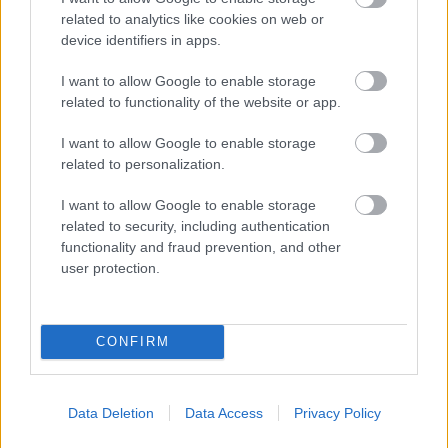
related to analytics like cookies on web or
device identifiers in apps.
Εκτός από όλα αυτά, όμως, τρεις είναι οι
σημαντικότερες πτυχές αυτής της μεταγραφής
I want to allow Google to enable storage
από την ΑΕΚ: Α) Οτι δεν δίστασε να πάει σε αγορά
related to functionality of the website or app.
και μάλιστα ύψους 5 εκατ. Ευρώ για έναν παίκτη
I want to allow Google to enable storage
που δεν κουβαλάει ίχνος «χρυσόσκονης» Β) Οτι
related to personalization.
δεν δίστασε να του κάνει συμβόλαιο για τέσσερα
I want to allow Google to enable storage
χρόνια: υπερβολικό μπορεί να ισχυριστεί κάποιος,
related to security, including authentication
αλλά μεγάλο δέλεαρ για τον παίκτη, του οποίου η
functionality and fraud prevention, and other
νοοτροπία προφανώς έχει τσεκαριστεί από τους
user protection.
αρμόδιους. Γ) Οτι εφόσον βρήκε παίκτη που της
άρεσε και προέκυψαν οι προϋποθέσεις για
CONFIRM
μεταγραφή, δεν... άφησε το θέμα να σέρνεται,
παρότι έχει μπόλικο χρόνο μπροστά της και τις
λιγότερες ανάγκες πρώτης γραμμής συγκριτικά με
Data Deletion
Data Access
Privacy Policy
τους ανταγωνιστές της.