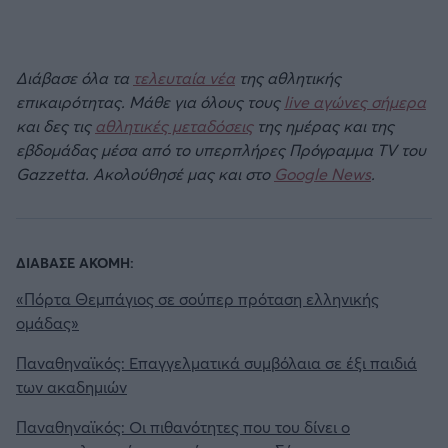
Διάβασε όλα τα
τελευταία νέα
της αθλητικής
επικαιρότητας. Μάθε για όλους τους
live αγώνες σήμερα
και δες τις
αθλητικές μεταδόσεις
της ημέρας και της
εβδομάδας μέσα από το υπερπλήρες Πρόγραμμα TV του
Gazzetta. Ακολούθησέ μας και στο
Google News
.
ΔΙΑΒΑΣΕ ΑΚΟΜΗ:
«Πόρτα Θεμπάγιος σε σούπερ πρόταση ελληνικής
ομάδας»
Παναθηναϊκός: Επαγγελματικά συμβόλαια σε έξι παιδιά
των ακαδημιών
Παναθηναϊκός: Οι πιθανότητες που του δίνει ο