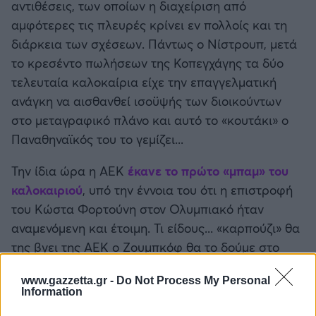
αντιθέσεις, των οποίων η διαχείριση από
αμφότερες τις πλευρές κρίνει εν πολλοίς και τη
διάρκεια των σχέσεων. Πάντως ο Νίστρουπ, μετά
το κρεσέντο πωλήσεων της Κοπεγχάγης τα δύο
τελευταία καλοκαίρια είχε την επαγγελματική
ανάγκη να αισθανθεί ισοϋψής των διοικούντων
στο μεταγραφικό πλάνο και αυτό το «κουτάκι» ο
Παναθηναϊκός του το γεμίζει...
Την ίδια ώρα η ΑΕΚ
έκανε το πρώτο «μπαμ» του
καλοκαιριού
, υπό την έννοια του ότι η επιστροφή
του Κώστα Φορτούνη στον Ολυμπιακό ήταν
αναμενόμενη και έτοιμη. Τι είδους... «καρπούζι» θα
της βγει της ΑΕΚ ο Ζουμπκόφ θα το δούμε στο
γήπεδο. Προφανώς δεν μιλάμε για έναν top class
www.gazzetta.gr -
Do Not Process My Personal
εξτρέμ. Μιλάμε, όμως, για έναν πάρα πολύ καλό
Information
αθλητή, με ιδιαίτερη ικανότητα στις ασίστ, δηλαδή