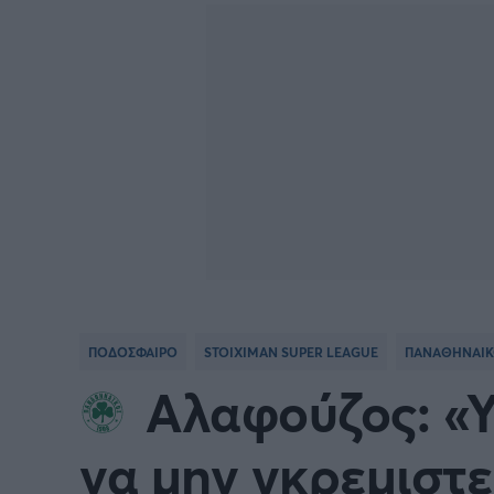
Γιώργος Τσακίρης
FA CUP
SERIE
Πυγμαχία
COPA DEL REY
BUND
PREMIER LEAGUE Ρωσίας
Κύπελ
EUROPA LEAGUE
UEFA
EURO
Γ' Εθν
ΠΟΔΟΣΦΑΙΡΟ
STOIXIMAN SUPER LEAGUE
ΠΑΝΑΘΗΝΑΙΚ
CONFERENCE LEAGUE
Διεθν
Αλαφούζος: «Υ
COPA AFRICA
MLS
να μην γκρεμιστ