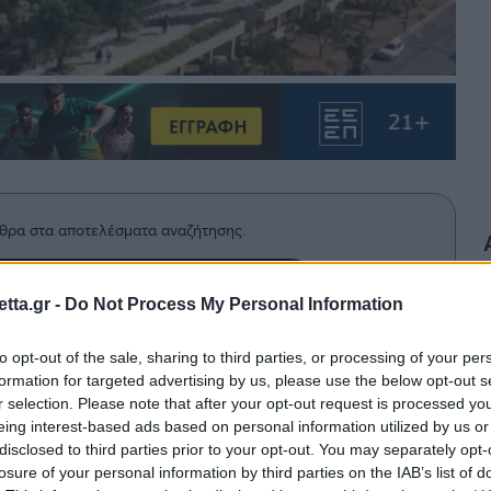
θρα στα αποτελέσματα αναζήτησης.
azzetta.gr στην Google
tta.gr -
Do Not Process My Personal Information
to opt-out of the sale, sharing to third parties, or processing of your per
formation for targeted advertising by us, please use the below opt-out s
ΣΚΑΪ για την ιστορική διαδρομή της
r selection. Please note that after your opt-out request is processed y
ποκάλυψε την ιδέα ώστε να
eing interest-based ads based on personal information utilized by us or
disclosed to third parties prior to your opt-out. You may separately opt-
losure of your personal information by third parties on the IAB’s list of