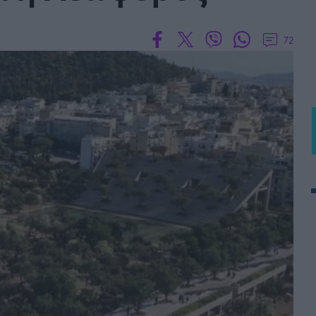
 PORTUGAL BETCLIC
Α' Εθνική Γυναικών
72