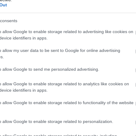
Out
consents
o allow Google to enable storage related to advertising like cookies on
evice identifiers in apps.
o allow my user data to be sent to Google for online advertising
 κλαμπ, ο στόχος είναι η ιστορική έδρα του
s.
α κρατά ζωντανή τη μνήμη και τη σύνδεση με τον
 δύο πέταλα, καθώς και η εξέδρα που βρίσκεται
to allow Google to send me personalized advertising.
o allow Google to enable storage related to analytics like cookies on
υ παρουσιάστηκε, στην οποία περιλαμβάνονται,
evice identifiers in apps.
υ και μπάσκετ και ανοιχτή πισίνα.
o allow Google to enable storage related to functionality of the website
o allow Google to enable storage related to personalization.
o allow Google to enable storage related to security, including