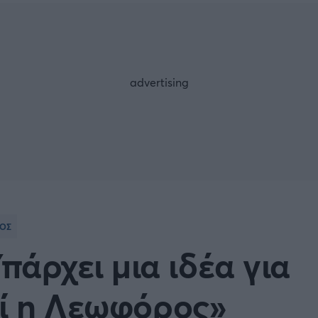
Μια Ιστο
Μιχάλης Τσαμπάς
Δημήτρης Τσ
 A
Κύπελλο Ιταλίας
Άρση Βαρών
ESLIGA
LIGUE 1
λο Γερμανίας
Κύπελλο Ελλάδος
FOLLOW US
 NATIONS LEAGUE
COPA AMERICA
ική
Προκριματικά MUNDIAL 2
ΟΣ
ή Φιλικά
Ποδόσφαιρο Γυναικών
πάρχει μια ιδέα για
EREDIVISIE
εί η Λεωφόρος»