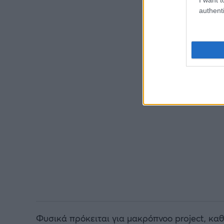
authenti
Φυσικά πρόκειται για μακρόπνοο project, καθ