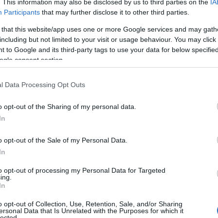
. This information may also be disclosed by us to third parties on the
IA
Participants
that may further disclose it to other third parties.
 που ο Παναθηναϊκός χρησιμοποίησε ως γήπεδο
ιφύλλι θα αγωνιστεί την επόμενη σεζόν στο
ΟΑΚΑ
,
 that this website/app uses one or more Google services and may gath
ανικό
. Η
Λεωφόρος
θα παραμείνει στον «χάρτη»
including but not limited to your visit or usage behaviour. You may click 
 to Google and its third-party tags to use your data for below specifi
 έδρα της
Κηφισιάς
,
όμως υπάρχει σχέδιο ώστε να
ogle consent section.
l Data Processing Opt Outs
ος
, στο πλαίσιο του ντοκιμαντέρ του
ΣΚΑΪ
«Η
ψε μια ιδέα που υπάρχει για το γήπεδο, μετά την
o opt-out of the Sharing of my personal data.
In
o opt-out of the Sale of my Personal Data.
In
to opt-out of processing my Personal Data for Targeted
ing.
In
o opt-out of Collection, Use, Retention, Sale, and/or Sharing
ersonal Data that Is Unrelated with the Purposes for which it
lected.