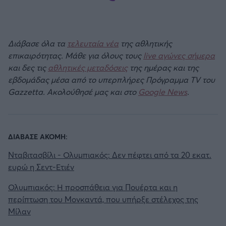
Διάβασε όλα τα
τελευταία νέα
της αθλητικής
επικαιρότητας. Μάθε για όλους τους
live αγώνες σήμερα
και δες τις
αθλητικές μεταδόσεις
της ημέρας και της
εβδομάδας μέσα από το υπερπλήρες Πρόγραμμα TV του
Gazzetta. Ακολούθησέ μας και στο
Google News
.
ΔΙΑΒΑΣΕ ΑΚΟΜΗ:
Νταβιτασβίλι - Ολυμπιακός: Δεν πέφτει από τα 20 εκατ.
ευρώ η Σεντ-Ετιέν
Ολυμπιακός: Η προσπάθεια για Πουέρτα και η
περίπτωση του Μονκαντά, που υπήρξε στέλεχος της
Μίλαν