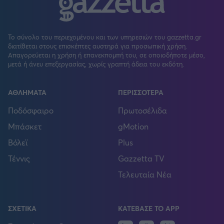
Το σύνολο του περιεχομένου και των υπηρεσιών του gazzetta.gr
διατίθεται στους επισκέπτες αυστηρά για προσωπική χρήση.
Απαγορεύεται η χρήση ή επανεκπομπή του, σε οποιοδήποτε μέσο,
μετά ή άνευ επεξεργασίας, χωρίς γραπτή άδεια του εκδότη.
ΑΘΛΗΜΑΤΑ
ΠΕΡΙΣΣΟΤΕΡΑ
Ποδόσφαιρο
Πρωτοσέλιδα
Μπάσκετ
gMotion
Βόλεϊ
Plus
Τέννις
Gazzetta TV
Τελευταία Νέα
ΣΧΕΤΙΚΑ
ΚΑΤΕΒΑΣΕ ΤΟ APP