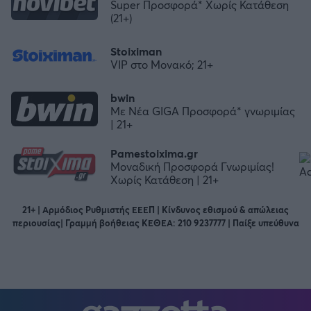
Super Προσφορά* Χωρίς Κατάθεση
(21+)
Stoiximan
VIP στο Μονακό; 21+
bwin
Με Νέα GIGA Προσφορά* γνωριμίας
| 21+
Pamestoixima.gr
Μοναδική Προσφορά Γνωριμίας!
Χωρίς Κατάθεση | 21+
21+ | Αρμόδιος Ρυθμιστής ΕΕΕΠ | Κίνδυνος εθισμού & απώλειας
περιουσίας| Γραμμή βοήθειας ΚΕΘΕΑ: 210 9237777 | Παίξε υπεύθυνα