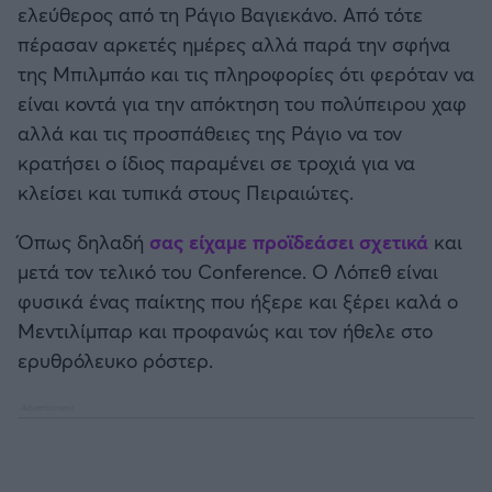
ελεύθερος από τη Ράγιο Βαγιεκάνο. Από τότε
Καλαμάτα
πέρασαν αρκετές ημέρες αλλά παρά την σφήνα
Προκριματικά MUNDIAL 2026
της Μπιλμπάο και τις πληροφορίες ότι φερόταν να
Ηρακλής
είναι κοντά για την απόκτηση του πολύπειρου χαφ
Προκριματικά EURO
αλλά και τις προσπάθειες της Ράγιο να τον
Μπαρτσελόνα
CONFERENCE LEAGUE
κρατήσει ο ίδιος παραμένει σε τροχιά για να
κλείσει και τυπικά στους Πειραιώτες.
Ρεάλ Μαδρίτης
Διεθνή Φιλικά
Όπως δηλαδή
σας είχαμε προϊδεάσει σχετικά
και
Ατλέτικο Μαδρίτης
μετά τον τελικό του Conference. Ο Λόπεθ είναι
Ποδόσφαιρο Γυναικών
φυσικά ένας παίκτης που ήξερε και ξέρει καλά ο
Μάντσεστερ Γιουνάιτεντ
Μεντιλίμπαρ και προφανώς και τον ήθελε στο
EFL CUP
ερυθρόλευκο ρόστερ.
Μάντσεστερ Σίτι
COPA AFRICA
Λίβερπουλ
MLS
Τσέλσι