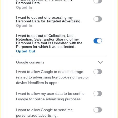
ανακαλύψετε
Personal Data.
Opted In
I want to opt-out of processing my
Personal Data for Targeted Advertising.
Opted In
I want to opt-out of Collection, Use,
Retention, Sale, and/or Sharing of my
Personal Data that Is Unrelated with the
Purposes for which it was collected.
Opted Out
Google consents
I want to allow Google to enable storage
related to advertising like cookies on web or
device identifiers in apps.
I want to allow my user data to be sent to
Google for online advertising purposes.
«Ήμουν κι εγώ στα Κουφονήσια τις ημέρες που
γέμισε η Ιταλίδα»: Η λεπτομέρεια που κανείς δεν
I want to allow Google to send me
ανέφερε
personalized advertising.