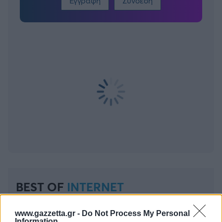
Εγγραφή
Σύνδεση
BEST OF
INTERNET
www.gazzetta.gr -
Do Not Process My Personal
Information