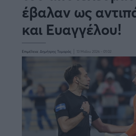
Παγκόσμιο Κύπελλο Συλλόγων
έβαλαν ως αντι
LIGA
2025
και Ευαγγέλου!
Επιμέλεια:
Δημήτρης Τομαράς
13 Μαΐου 2026 - 01:02