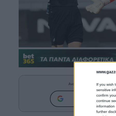
www.gazze
Ανακαλύψτε περισσότερα άρ
If you wish 
sensitive in
confirm you
Προσθήκη του g
continue se
information 
further disc