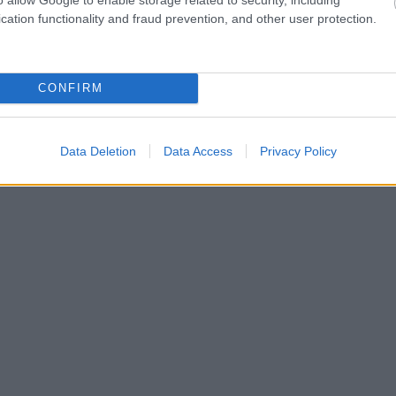
cation functionality and fraud prevention, and other user protection.
«Μαζί, μέχρι τέλους».
CONFIRM
Data Deletion
Data Access
Privacy Policy