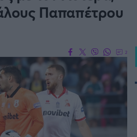
πάλους Παπαπέτρου
 PORTUGAL BETCLIC
Α' Εθνική Γυναικών
2