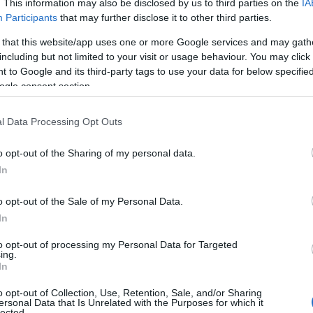
. This information may also be disclosed by us to third parties on the
IA
στα Social Media άφησε τις αιχμές
Participants
that may further disclose it to other third parties.
και τον VAR Ευαγγέλου τους οποίους
 that this website/app uses one or more Google services and may gath
including but not limited to your visit or usage behaviour. You may click 
ραφιστικό του ματς με τον Αστέρα
 to Google and its third-party tags to use your data for below specifi
ogle consent section.
ίπολης
κόντρα στον
Αστέρα AKTOR
και πλέον δεν
l Data Processing Opt Outs
άν η ομάδα του
Γιώργου Αντωνόπουλου
νικήσει την
o opt-out of the Sharing of my personal data.
 κούρσα της παραμονής θα τελειώσει.
In
ιαιτησία του αγώνα με τους
Αρκάδες
, κυρίως για
o opt-out of the Sale of my Personal Data.
ετού
και θέλησαν να τα εκφράσουν με «αιχμηρό»
In
to opt-out of processing my Personal Data for Targeted
ing.
In
o opt-out of Collection, Use, Retention, Sale, and/or Sharing
ersonal Data that Is Unrelated with the Purposes for which it
lected.