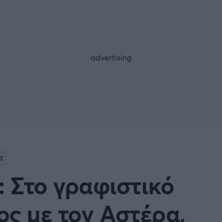
Μια Ιστο
Μιχάλης Τσαμπάς
Δημήτρης Τσ
 A
Κύπελλο Ιταλίας
Άρση Βαρών
ESLIGA
LIGUE 1
λο Γερμανίας
Κύπελλο Ελλάδος
FOLLOW US
 NATIONS LEAGUE
COPA AMERICA
ική
Προκριματικά MUNDIAL 2
Σ
ή Φιλικά
Ποδόσφαιρο Γυναικών
 Στο γραφιστικό
EREDIVISIE
ς με τον Αστέρα,