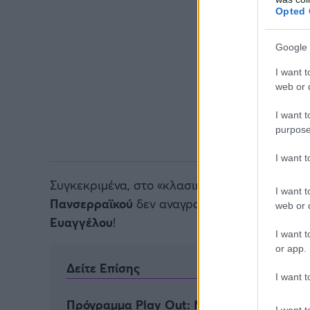
Opted 
Google 
I want t
web or d
I want t
purpose
I want 
Συγκεκριμένα, στο «κλασικό» γραφιστικό τω
I want t
Πανσερραϊκού
δεν αναγραφόταν ο
Αστέρας
web or d
Ευαγγέλου
!
I want t
or app.
Δείτε Επίσης
I want t
Πρόγραμμα Play Out: Match ball παραμο
I want t