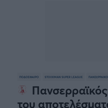
Γιώργος Τσακίρης
FA CUP
SERIE
Πυγμαχία
COPA DEL REY
BUND
PREMIER LEAGUE Ρωσίας
Κύπελ
EUROPA LEAGUE
UEFA
EURO
Γ' Εθν
ΠΟΔΟΣΦΑΙΡΟ
STOIXIMAN SUPER LEAGUE
ΠΑΝΣΕΡΡΑΙΚΟ
CONFERENCE LEAGUE
Διεθν
Πανσερραϊκός:
COPA AFRICA
MLS
του αποτελέσματο