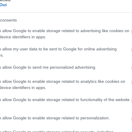
Out
consents
o allow Google to enable storage related to advertising like cookies on
evice identifiers in apps.
o allow my user data to be sent to Google for online advertising
s.
to allow Google to send me personalized advertising.
ν αναμετρήσεων των
Λιονταριών
ως αντίπαλος του
o allow Google to enable storage related to analytics like cookies on
 AKTOR
αλλά ο... διαιτητής
Παπαπέτρου
και ο VAR
evice identifiers in apps.
o allow Google to enable storage related to functionality of the website
o allow Google to enable storage related to personalization.
νής του Αστέρα
o allow Google to enable storage related to security, including