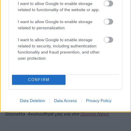
I want to allow Google to enable storage
Με ΑΕΛ Novibet* 2-2
related to functionality of the website or app.
Με Ατρόμητο* 0-0
Με ΑΕΛ Novibet 1-1
I want to allow Google to enable storage
related to personalization.
Με Παναιτωλικό 0-0
I want to allow Google to enable storage
@Photo credits:
Γιάννης Παπανίκος
related to security, including authentication
functionality and fraud prevention, and other
user protection.
CONFIRM
Διάβασε όλα τα
τελευταία νέα
της αθλητικής
επικαιρότητας. Μάθε για όλους τους
live αγώνες σήμερα
και δες τις
αθλητικές μεταδόσεις
της ημέρας και της
Data Deletion
Data Access
Privacy Policy
εβδομάδας μέσα από το υπερπλήρες Πρόγραμμα TV του
Gazzetta. Ακολούθησέ μας και στο
Google News
.