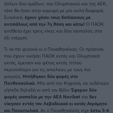
άλλων δύο ομάδων, του Ολυμπιακού και της ΑΕΚ,
τότε θα ήταν στην κορυφή με μία καλή διαφορά.
Συνολικά,
έχουν χάσει τους διπλάσιους με
αντιπάλους από την 7η θέση και κάτω!
Ο ΠΑΟΚ
αντίθετα έχει τρεις νίκες και δύο ισοπαλίες στα
έξι ντέρμπι.
Τι να πει φυσικά κι ο Παναθηναϊκός; Οι πράσινοι
που έχουν νικήσει ΠΑΟΚ εντός και Ολυμπιακό
εκτός, έμειναν και φέτος εκτός τίτλου
περισσότερο για τις απώλειες με τους πιο
μικρούς.
Ηττήθηκαν δύο φορές στο
Πανθεσσαλικό.
Μία από την Κηφισιά, σε ουδέτερο
γήπεδο δηλαδή κι από τον Βόλο.
Έφεραν δύο
φορές ισοπαλία με την ΑΕΛ Novibet
και
δεν
νίκησαν εντός τον Λεβαδειακό κι εκτός Ατρόμητο
και Παναιτωλικό
. Αν ο Παναθηναϊκός είχε
έστω 5-6