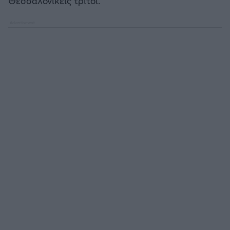
Θεσσαλονικείς τρίτοι.
EREDIVISIE
Άρσεναλ
CYPRUS LEAGUE BY STOIXIMAN
Γιουβέντους
Παγκόσμιο Κύπελλο Συλλόγων 2025
Μίλαν
LIGA PORTUGAL BETCLIC
Ίντερ
Α' Εθνική Γυναικών
Μπάγερν Μονάχου
SUPER CUP Ελλάδας
Παρί Σεν Ζερμέν