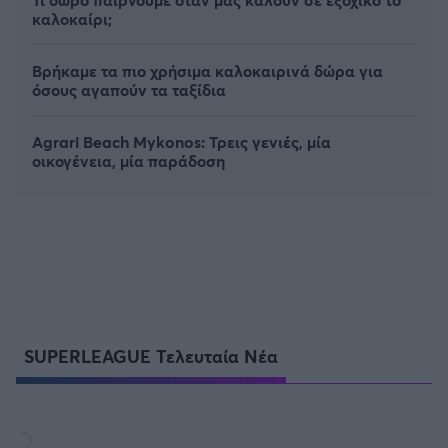
καλοκαίρι;
Βρήκαμε τα πιο χρήσιμα καλοκαιρινά δώρα για
όσους αγαπούν τα ταξίδια
Agrari Beach Mykonos: Τρεις γενιές, μία
οικογένεια, μία παράδοση
SUPERLEAGUE Τελευταία Νέα