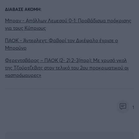
ΔΙΑΒΑΣΕ ΑΚΟΜΗ:
Μπραν - Απόλλων Λεμεσού 0-1: Προβάδισμα πρόκρισης
για τους Κύπριους
ΠΑΟΚ - Άντερλεχτ: Φαβορί τον Δικέφαλο έχρισε ο
Μπρούνο
Φερεντσβάρος – ΠΑΟΚ (2- 2) 2-3(παρ): Με χρυσό γκολ
της Τζούρτζεβιτς στον τελικό του 2ου προκριματικού οι
«ασπρόμαυρες»
1