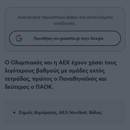
Η μητρότητα στον πάγκο
Δημήτρης Τσορμπατζόγλου
Κύπελλο Γερμανίας
Συνεντεύξεις
Άρης
Μεγάλη μου Αγάπη
Ανακαλύψτε περισσότερα άρθρα στα αποτελέσματα
Κύπελλο Ελλάδος
Μια Ιστορία από την Πόλη
αναζήτησης.
Λεβαδειακός
CHAMPIONS LEAGUE
Προσθήκη του gazzetta.gr στην Google
ΟΦΗ
EUROPA LEAGUE
Βόλος
Ο Ολυμπιακός και η ΑΕΚ έχουν χάσει τους
UEFA NATIONS LEAGUE
λιγότερους βαθμούς με ομάδες εκτός
Ατρόμητος Αθηνών
τετράδας, πρώτος ο Παναθηναϊκός και
COPA AMERICA
δεύτερος ο ΠΑΟΚ.
Κηφισιά
Μουντιάλ 2026
Αστέρας Τρίπολης
EURO
Ζημιές Ατρόμητος, ΑΕΛ Novibet, Βόλος
Παναιτωλικός
Γ' Εθνική