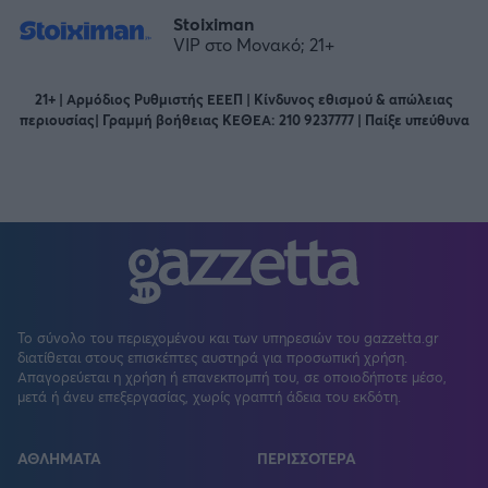
Stoiximan
VIP στο Μονακό; 21+
21+ | Αρμόδιος Ρυθμιστής ΕΕΕΠ | Κίνδυνος εθισμού & απώλειας
περιουσίας| Γραμμή βοήθειας ΚΕΘΕΑ: 210 9237777 | Παίξε υπεύθυνα
Το σύνολο του περιεχομένου και των υπηρεσιών του gazzetta.gr
FOLLOW US
διατίθεται στους επισκέπτες αυστηρά για προσωπική χρήση.
Απαγορεύεται η χρήση ή επανεκπομπή του, σε οποιοδήποτε μέσο,
μετά ή άνευ επεξεργασίας, χωρίς γραπτή άδεια του εκδότη.
ΑΘΛΗΜΑΤΑ
ΠΕΡΙΣΣΟΤΕΡΑ