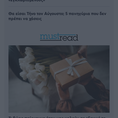
Θα είσαι Τήνο τον Αύγουστο; 5 πανηγύρια που δεν
πρέπει να χάσεις
Τι δώρο παίρνουμε όταν μας καλούν σε εξοχικό το