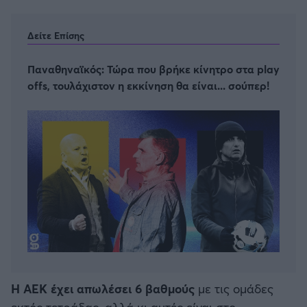
Δείτε Επίσης
Παναθηναϊκός: Τώρα που βρήκε κίνητρο στα play
offs, τουλάχιστον η εκκίνηση θα είναι... σούπερ!
Η ΑΕΚ έχει απωλέσει 6 βαθμούς
με τις ομάδες