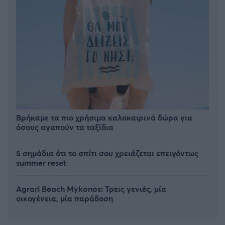
Βρήκαμε τα πιο χρήσιμα καλοκαιρινά δώρα για
όσους αγαπούν τα ταξίδια
5 σημάδια ότι το σπίτι σου χρειάζεται επειγόντως
summer reset
Agrari Beach Mykonos: Τρεις γενιές, μία
οικογένεια, μία παράδοση