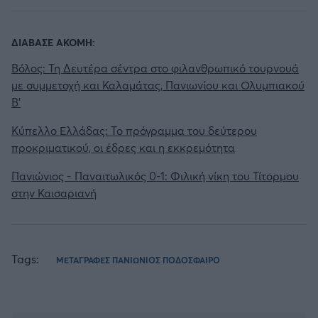
ΔΙΑΒΑΣΕ ΑΚΟΜΗ:
Βόλος: Τη Δευτέρα σέντρα στο φιλανθρωπικό τουρνουά
με συμμετοχή και Καλαμάτας, Πανιωνίου και Ολυμπιακού
Β'
Κύπελλο Ελλάδας: Το πρόγραμμα του δεύτερου
προκριματικού, οι έδρες και η εκκρεμότητα
Πανιώνιος - Παναιτωλικός 0-1: Φιλική νίκη του Τίτορμου
στην Καισαριανή
Tags:
ΜΕΤΑΓΡΑΦΕΣ ΠΑΝΙΩΝΙΟΣ ΠΟΔΟΣΦΑΙΡΟ