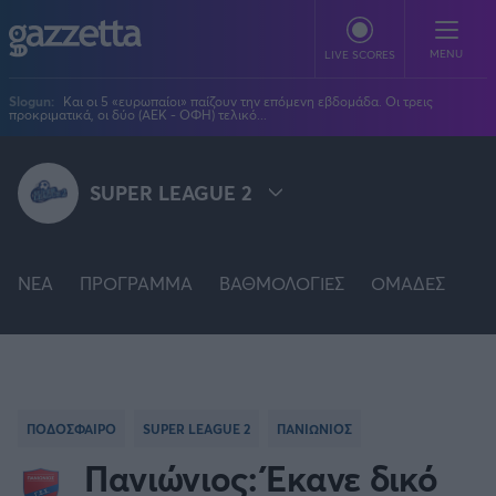
Παράκαμψη προς το κυρίως περιεχόμενο
MENU
LIVE SCORES
Slogun:
Και οι 5 «ευρωπαίοι» παίζουν την επόμενη εβδομάδα. Οι τρεις
προκριματικά, οι δύο (ΑΕΚ - ΟΦΗ) τελικό...
ΠΟΔΟΣΦΑΙΡΟ
SUPER LEAGUE 2
Stoiximan Super League
ΜΠΑΣΚΕΤ
Super League 2
Stoiximan GBL
Όλες οι διοργανώσεις
ΒΟΛΕΪ
Champions League
NEA
EuroLeague
ΠΡΟΓΡΑΜΜΑ
ΒΑΘΜΟΛΟΓΙΕΣ
ΟΜΑΔΕΣ
Novibet Volley League
ΑΛΛΑ ΣΠΟΡ
STOIXIMAN SUPER LEAGUE
Europa League
Champions League
Volley League Γυναικών
Τένις
PLUS
Conference League
NBA
SUPER LEAGUE 2
Pre League
Χάντμπολ
Πολιτική
Κύπελλο Ελλάδας
Εθνική Μπάσκετ
BLOGGERS
Κύπελλο Ανδρών
Πόλο
Κοινωνία
Premier League
PREMIER LEAGUE
Elite League
Νίκος Αθανασίου
ΠΟΔΟΣΦΑΙΡΟ
SUPER LEAGUE 2
ΠΑΝΙΩΝΙΟΣ
GMOTION
Κύπελλο Γυναικών
Διεθνή
Στίβος
La Liga
Δημήτρης Βέργος
Α1 Γυναικών
Πανιώνιος: Έκανε δικό
GMotion F1
Champions League
Viral
FA CUP
ΠΡΩΤΟΣΕΛΙΔΑ
Γυμναστική
Serie A
Βασίλης Βλαχόπουλος
Κύπελλο Ελλάδος