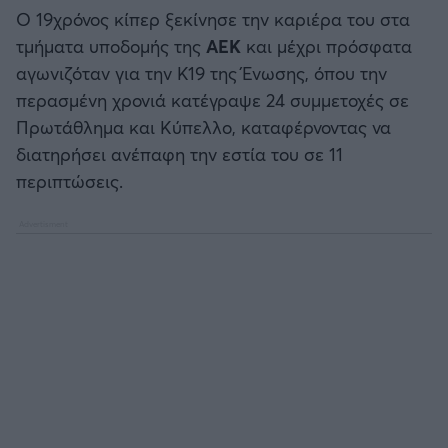
Καλαμάτα
Ο 19χρόνος κίπερ ξεκίνησε την καριέρα του στα
Προκριματικά MUNDIAL 2026
τμήματα υποδομής της
ΑΕΚ
και μέχρι πρόσφατα
Ηρακλής
αγωνιζόταν για την Κ19 της Ένωσης, όπου την
Προκριματικά EURO
περασμένη χρονιά κατέγραψε 24 συμμετοχές σε
Μπαρτσελόνα
Πρωτάθλημα και Κύπελλο, καταφέρνοντας να
CONFERENCE LEAGUE
διατηρήσει ανέπαφη την εστία του σε 11
Ρεάλ Μαδρίτης
περιπτώσεις.
Διεθνή Φιλικά
Ατλέτικο Μαδρίτης
Ποδόσφαιρο Γυναικών
Μάντσεστερ Γιουνάιτεντ
EFL CUP
Μάντσεστερ Σίτι
COPA AFRICA
Λίβερπουλ
MLS
Τσέλσι