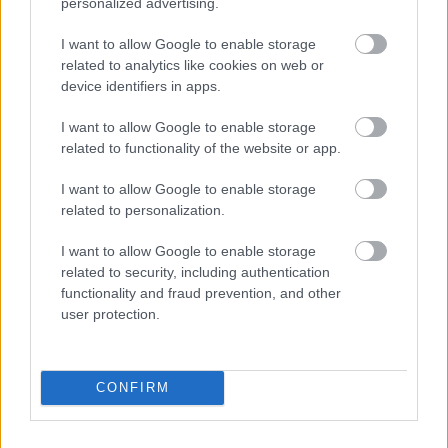
personalized advertising.
(vid)
I want to allow Google to enable storage
15 μεγάλες σειρές που ανέβαλες καιρό και μπορείς
related to analytics like cookies on web or
επιτέλους να δεις το καλοκαίρι
device identifiers in apps.
I want to allow Google to enable storage
Γιατί χιλιάδες χρήστες στο TikTok τρέχουν να
related to functionality of the website or app.
κάνουν τατουάζ πριν να είναι αργά
I want to allow Google to enable storage
related to personalization.
I want to allow Google to enable storage
related to security, including authentication
functionality and fraud prevention, and other
user protection.
CONFIRM