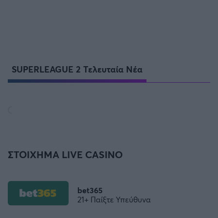
SUPERLEAGUE 2 Τελευταία Νέα
ΣΤΟΙΧΗΜΑ LIVE CASINO
bet365
21+ Παίξτε Υπεύθυνα