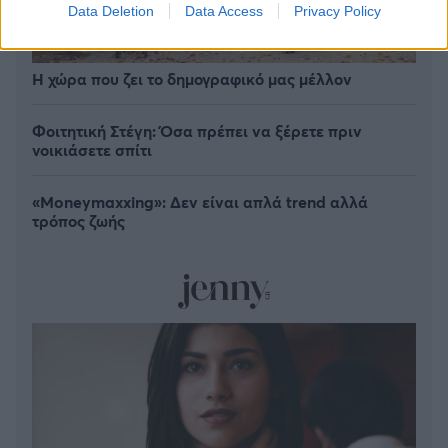
Data Deletion
Data Access
Privacy Policy
Η χώρα που ζει το δημογραφικό μας μέλλον
Φοιτητική Στέγη: Όσα πρέπει να ξέρετε πριν
νοικιάσετε σπίτι
«Moneymaxxing»: Δεν είναι απλά trend αλλά
τρόπος ζωής