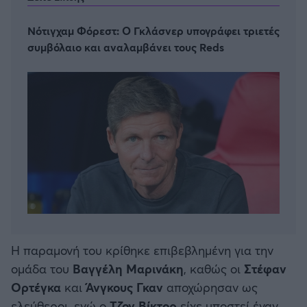
Νότιγχαμ Φόρεστ: Ο Γκλάσνερ υπογράφει τριετές
συμβόλαιο και αναλαμβάνει τους Reds
Η παραμονή του κρίθηκε επιβεβλημένη για την
ομάδα του
Βαγγέλη Μαρινάκη
, καθώς οι
Στέφαν
Ορτέγκα
και
Άνγκους Γκαν
αποχώρησαν ως
ελεύθεροι, ενώ ο
Τζον Βίκτορ
είχε υποστεί έναν