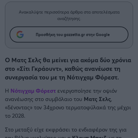
Η μητρότητα στον πάγκο
Δημήτρης Τσορμπατζόγλου
Κύπελλο Γερμανίας
Συνεντεύξεις
Άρης
Ανακαλύψτε περισσότερα άρθρα στα αποτελέσματα
Μεγάλη μου Αγάπη
αναζήτησης.
Κύπελλο Ελλάδος
Μια Ιστορία από την Πόλη
Λεβαδειακός
Προσθήκη του gazzetta.gr στην Google
CHAMPIONS LEAGUE
ΟΦΗ
EUROPA LEAGUE
Ο Ματς Σελς θα μείνει για ακόμα δύο χρόνια
Βόλος
στο «Σίτι Γκράουντ», καθώς ανανέωσε τη
UEFA NATIONS LEAGUE
Ατρόμητος Αθηνών
συνεργασία του με τη Νότιγχαμ Φόρεστ.
COPA AMERICA
Η
Νότιγχαμ Φόρεστ
ενεργοποίησε την οψιόν
Κηφισιά
ανανέωσης στο συμβόλαιο του
Ματς Σελς
,
Μουντιάλ 2026
«δένοντας» τον 34χρονο τερματοφύλακά της μέχρι
Αστέρας Τρίπολης
το 2028.
EURO
Παναιτωλικός
Στο μεταξύ είχε εκφράσει το ενδιαφέρον της για
Γ' Εθνική
τον Βέλγο γκολκίπερ και η
Κλαμπ
Μπριζ
, με τη