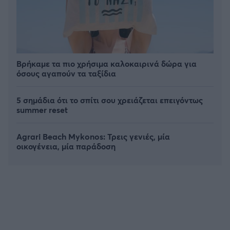
Βρήκαμε τα πιο χρήσιμα καλοκαιρινά δώρα για
όσους αγαπούν τα ταξίδια
5 σημάδια ότι το σπίτι σου χρειάζεται επειγόντως
summer reset
Agrari Beach Mykonos: Τρεις γενιές, μία
οικογένεια, μία παράδοση