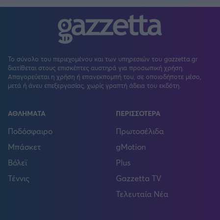
Το σύνολο του περιεχομένου και των υπηρεσιών του gazzetta.gr
διατίθεται στους επισκέπτες αυστηρά για προσωπική χρήση.
Απαγορεύεται η χρήση ή επανεκπομπή του, σε οποιοδήποτε μέσο,
μετά ή άνευ επεξεργασίας, χωρίς γραπτή άδεια του εκδότη.
ΑΘΛΗΜΑΤΑ
ΠΕΡΙΣΣΟΤΕΡΑ
Ποδόσφαιρο
Πρωτοσέλιδα
Μπάσκετ
gMotion
Βόλεϊ
Plus
Τέννις
Gazzetta TV
Τελευταία Νέα