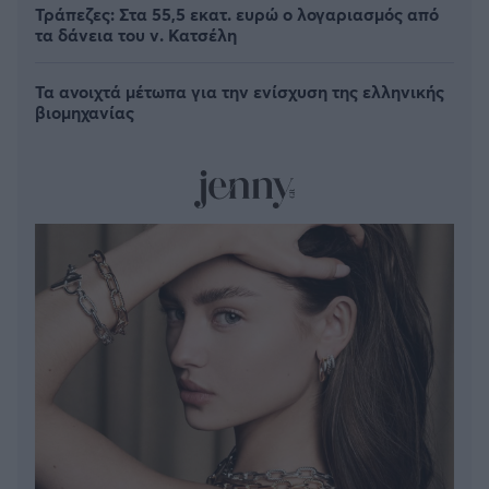
Τράπεζες: Στα 55,5 εκατ. ευρώ ο λογαριασμός από
τα δάνεια του ν. Κατσέλη
Τα ανοιχτά μέτωπα για την ενίσχυση της ελληνικής
βιομηχανίας