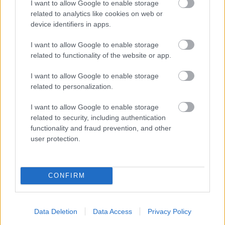
I want to allow Google to enable storage
Τζέφρι Μονκαντά: Ποιος είναι ο «εγκέφαλος» που
related to analytics like cookies on web or
εμπιστεύτηκε ο Βαγγέλης Μαρινάκης
device identifiers in apps.
Ολυμπιακός: Η προσπάθεια για Πουέρτα και η
I want to allow Google to enable storage
περίπτωση του Μονκαντά, που υπήρξε στέλεχος της
related to functionality of the website or app.
Μίλαν
I want to allow Google to enable storage
related to personalization.
I want to allow Google to enable storage
Tags:
ΜΕΤΑΓΡΑΦΕΣ
related to security, including authentication
functionality and fraud prevention, and other
user protection.
Για να προσθέσεις το σχόλιο
CONFIRM
σου πρέπει να συνδεθείς
στο my gazzetta!
Data Deletion
Data Access
Privacy Policy