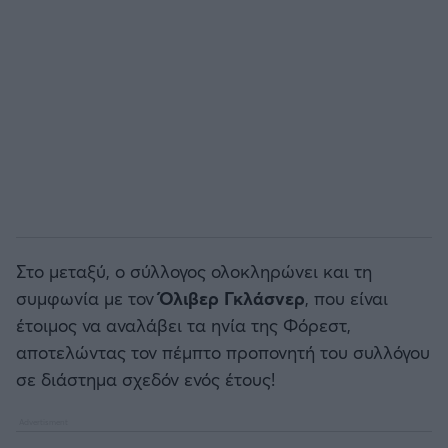
Στο μεταξύ, ο σύλλογος ολοκληρώνει και τη
συμφωνία με τον
Όλιβερ
Γκλάσνερ
, που είναι
έτοιμος να αναλάβει τα ηνία της Φόρεστ,
αποτελώντας τον πέμπτο προπονητή του συλλόγου
σε διάστημα σχεδόν ενός έτους!