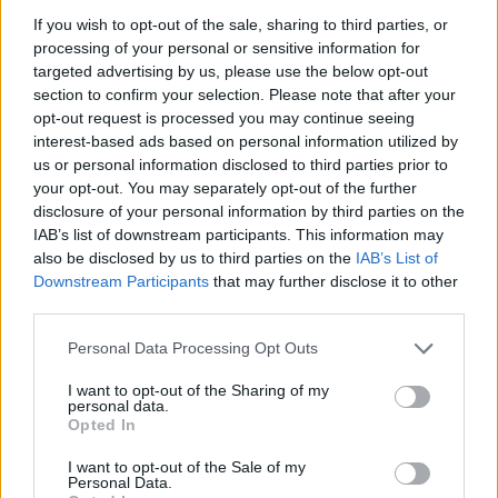
If you wish to opt-out of the sale, sharing to third parties, or
processing of your personal or sensitive information for
targeted advertising by us, please use the below opt-out
section to confirm your selection. Please note that after your
opt-out request is processed you may continue seeing
interest-based ads based on personal information utilized by
us or personal information disclosed to third parties prior to
Matz has signed a new
your opt-out. You may separately opt-out of the further
disclosure of your personal information by third parties on the
deal, extending his
IAB’s list of downstream participants. This information may
also be disclosed by us to third parties on the
IAB’s List of
stay with Forest until
Downstream Participants
that may further disclose it to other
third parties.
the summer of 2028! 📝
Please note that this website/app uses one or more Google
Personal Data Processing Opt Outs
services and may gather and store information including but
not limited to your visit or usage behaviour. You may click to
I want to opt-out of the Sharing of my
— Nottingham Forest
personal data.
grant or deny consent to Google and its third-party tags to
Opted In
use your data for below specified purposes in below Google
July 2, 2026
(@NFFC)
consent section.
I want to opt-out of the Sale of my
Personal Data.