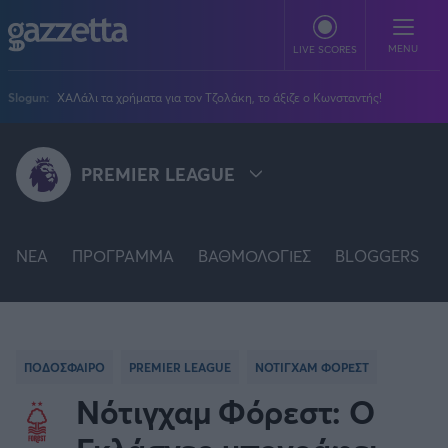
Παράκαμψη προς το κυρίως περιεχόμενο
MENU
LIVE SCORES
Slogun:
ΧΑΛάλι τα χρήματα για τον Τζολάκη, το άξιζε ο Κωνσταντής!
ΠΟΔΟΣΦΑΙΡΟ
PREMIER LEAGUE
Stoiximan Super League
ΜΠΑΣΚΕΤ
Super League 2
Stoiximan GBL
Όλες οι διοργανώσεις
ΒΟΛΕΪ
Champions League
NEA
EuroLeague
ΠΡΟΓΡΑΜΜΑ
ΒΑΘΜΟΛΟΓΙΕΣ
BLOGGERS
Novibet Volley League
ΑΛΛΑ ΣΠΟΡ
STOIXIMAN SUPER LEAGUE
Europa League
Champions League
Volley League Γυναικών
Τένις
PLUS
Conference League
NBA
SUPER LEAGUE 2
Pre League
Χάντμπολ
Πολιτική
Κύπελλο Ελλάδας
Εθνική Μπάσκετ
BLOGGERS
Κύπελλο Ανδρών
ΠΟΔΟΣΦΑΙΡΟ
PREMIER LEAGUE
ΝΟΤΙΓΧΑΜ ΦΟΡΕΣΤ
Πόλο
Κοινωνία
Premier League
PREMIER LEAGUE
Elite League
Νίκος Αθανασίου
GMOTION
Κύπελλο Γυναικών
Διεθνή
Νότιγχαμ Φόρεστ: Ο
Στίβος
La Liga
Δημήτρης Βέργος
Α1 Γυναικών
GMotion F1
Champions League
Viral
FA CUP
ΠΡΩΤΟΣΕΛΙΔΑ
Γυμναστική
Serie A
Βασίλης Βλαχόπουλος
Κύπελλο Ελλάδος