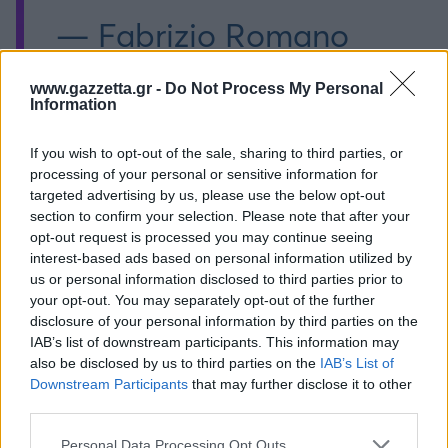
— Fabrizio Romano
(@FabrizioRomano)
www.gazzetta.gr -
Do Not Process My Personal
Information
July 2, 2026
If you wish to opt-out of the sale, sharing to third parties, or
processing of your personal or sensitive information for
@Photo credits:
Associated Press
targeted advertising by us, please use the below opt-out
section to confirm your selection. Please note that after your
opt-out request is processed you may continue seeing
interest-based ads based on personal information utilized by
us or personal information disclosed to third parties prior to
your opt-out. You may separately opt-out of the further
disclosure of your personal information by third parties on the
Διάβασε όλα τα
τελευταία νέα
της αθλητικής
IAB’s list of downstream participants. This information may
επικαιρότητας. Μάθε για όλους τους
live αγώνες σήμερα
also be disclosed by us to third parties on the
IAB’s List of
και δες τις
αθλητικές μεταδόσεις
της ημέρας και της
Downstream Participants
that may further disclose it to other
εβδομάδας μέσα από το υπερπλήρες Πρόγραμμα TV του
third parties.
Gazzetta. Ακολούθησέ μας και στο
Google News
.
Please note that this website/app uses one or more Google
Personal Data Processing Opt Outs