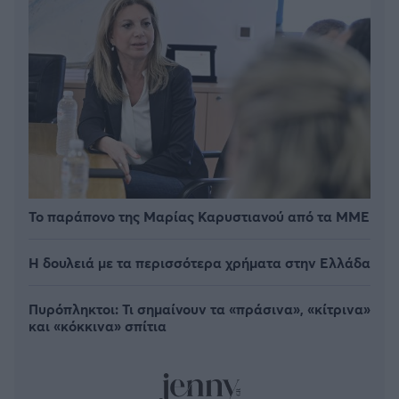
Το παράπονο της Μαρίας Καρυστιανού από τα ΜΜΕ
Η δουλειά με τα περισσότερα χρήματα στην Ελλάδα
Πυρόπληκτοι: Τι σημαίνουν τα «πράσινα», «κίτρινα»
και «κόκκινα» σπίτια