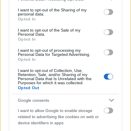
services and may gather and store information including but
not limited to your visit or usage behaviour. You may click to
I want to opt-out of the Sharing of my
personal data.
grant or deny consent to Google and its third-party tags to
ΔΙΑΒΑΣΕ ΑΚΟΜΗ:
Opted In
use your data for below specified purposes in below Google
consent section.
Ολυμπιακός: Η προσπάθεια για Πουέρτα και η
I want to opt-out of the Sale of my
Personal Data.
περίπτωση του Μονκαντά, που υπήρξε στέλεχος της
Opted In
Μίλαν
I want to opt-out of processing my
Personal Data for Targeted Advertising.
Ολυμπιακός: «Ντελίριο» στη Σερβία με τη μεταγραφική
Opted In
ενίσχυση των Πειραιωτών
I want to opt-out of Collection, Use,
Νότιγχαμ Φόρεστ: Κλείνει τον Ντιομαντέ από τη
Retention, Sale, and/or Sharing of my
Personal Data that Is Unrelated with the
Σπόρτινγκ για 40 εκατ.
Purposes for which it was collected.
Opted Out
Google consents
I want to allow Google to enable storage
1
related to advertising like cookies on web or
device identifiers in apps.