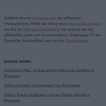
Διάβασε όλα τα
τελευταία νέα
της αθλητικής
επικαιρότητας. Μάθε για όλους τους
live αγώνες σήμερα
και δες τις
αθλητικές μεταδόσεις
της ημέρας και της
εβδομάδας μέσα από το υπερπλήρες Πρόγραμμα TV του
Gazzetta. Ακολούθησέ μας και στο
Google News
.
ΔΙΑΒΑΣΕ ΑΚΟΜΗ:
Τσαλόμπα: Μια... ανάσα από την Κόμο του Δουβίκα ο
27χρονος
Τσέλσι: Επίσημη η μεταγραφή του Χέντερσον
Τσέλσι: Άμεσα διαθέσιμος για τον Τσάμπι Αλόνσο ο
Μούντρικ