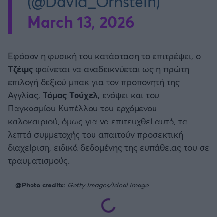
(@David_Ornstein)
March 13, 2026
Εφόσον η φυσική του κατάσταση το επιτρέψει, ο
Τζέιμς
φαίνεται να αναδεικνύεται ως η πρώτη
επιλογή δεξιού μπακ για τον προπονητή της
Αγγλίας,
Τόμας Τούχελ,
ενόψει και του
Παγκοσμίου Κυπέλλου του ερχόμενου
καλοκαιριού, όμως για να επιτευχθεί αυτό, τα
λεπτά συμμετοχής του απαιτούν προσεκτική
διαχείριση, ειδικά δεδομένης της ευπάθειας του σε
τραυματισμούς.
@Photo credits:
Getty Images/Ideal Image