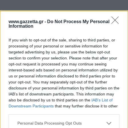
www.gazzetta.gr -
Do Not Process My Personal
Information
If you wish to opt-out of the sale, sharing to third parties, or
processing of your personal or sensitive information for
targeted advertising by us, please use the below opt-out
section to confirm your selection. Please note that after your
opt-out request is processed you may continue seeing
interest-based ads based on personal information utilized by
us or personal information disclosed to third parties prior to
your opt-out. You may separately opt-out of the further
disclosure of your personal information by third parties on the
IAB’s list of downstream participants. This information may
also be disclosed by us to third parties on the
IAB’s List of
Downstream Participants
that may further disclose it to other
third parties.
Please note that this website/app uses one or more Google
Personal Data Processing Opt Outs
Στο παρελθόν, ο
Τζέιμς
είχε δηλώσει ότι θα ήταν
services and may gather and store information including but