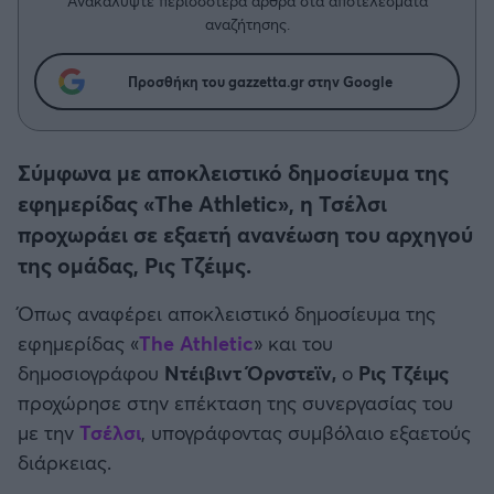
Η μητρότητα στον πάγκο
Ανακαλύψτε περισσότερα άρθρα στα αποτελέσματα
Δημήτρης Τσορμπατζόγλου
Κύπελλο Γερμανίας
Συνεντεύξεις
αναζήτησης.
Άρης
Μεγάλη μου Αγάπη
Κύπελλο Ελλάδος
Μια Ιστορία από την Πόλη
Προσθήκη του gazzetta.gr στην Google
Λεβαδειακός
CHAMPIONS LEAGUE
ΟΦΗ
Σύμφωνα με αποκλειστικό δημοσίευμα της
EUROPA LEAGUE
εφημερίδας «The Athletic», η Τσέλσι
Βόλος
προχωράει σε εξαετή ανανέωση του αρχηγού
UEFA NATIONS LEAGUE
της ομάδας, Ρις Τζέιμς.
Ατρόμητος Αθηνών
COPA AMERICA
Όπως αναφέρει αποκλειστικό δημοσίευμα της
Κηφισιά
εφημερίδας «
The Athletic
» και του
Μουντιάλ 2026
δημοσιογράφου
Ντέιβιντ Όρνστεϊν,
ο
Ρις Τζέιμς
Αστέρας Τρίπολης
προχώρησε στην επέκταση της συνεργασίας του
EURO
με την
Τσέλσι
, υπογράφοντας συμβόλαιο εξαετούς
Παναιτωλικός
διάρκειας.
Γ' Εθνική