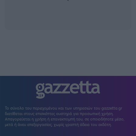
Το σύνολο του περιεχομένου και των υπηρεσιών του gazzetta.gr
διατίθεται στους επισκέπτες αυστηρά για προσωπική χρήση.
Απαγορεύεται η χρήση ή επανεκπομπή του, σε οποιοδήποτε μέσο,
μετά ή άνευ επεξεργασίας, χωρίς γραπτή άδεια του εκδότη.