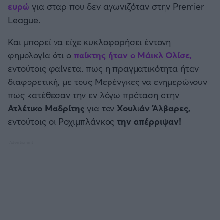
ευρώ
για σταρ που δεν αγωνιζόταν στην Premier
Καλαμάτα
League.
Προκριματικά MUNDIAL 2026
Ηρακλής
Και μπορεί να είχε κυκλοφορήσει έντονη
Προκριματικά EURO
φημολογία ότι ο
παίκτης ήταν ο Μάικλ Ολίσε,
Μπαρτσελόνα
εντούτοις φαίνεται πως η πραγματικότητα ήταν
CONFERENCE LEAGUE
διαφορετική, με τους Μερένγκες να ενημερώνουν
Ρεάλ Μαδρίτης
πως κατέθεσαν την εν λόγω πρόταση στην
Διεθνή Φιλικά
Ατλέτικο Μαδρίτης
για τον
Χουλιάν Άλβαρες,
Ατλέτικο Μαδρίτης
εντούτοις οι Ροχιμπλάνκος
την απέρριψαν!
Ποδόσφαιρο Γυναικών
Μάντσεστερ Γιουνάιτεντ
EFL CUP
Μάντσεστερ Σίτι
COPA AFRICA
Λίβερπουλ
MLS
Τσέλσι