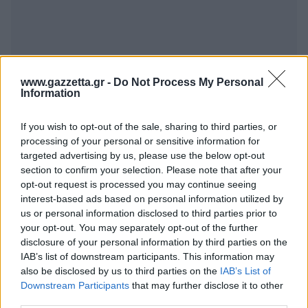
www.gazzetta.gr -
Do Not Process My Personal
Information
BEST OF
INTERNET
If you wish to opt-out of the sale, sharing to third parties, or
processing of your personal or sensitive information for
targeted advertising by us, please use the below opt-out
section to confirm your selection. Please note that after your
opt-out request is processed you may continue seeing
interest-based ads based on personal information utilized by
us or personal information disclosed to third parties prior to
your opt-out. You may separately opt-out of the further
disclosure of your personal information by third parties on the
IAB’s list of downstream participants. This information may
also be disclosed by us to third parties on the
IAB’s List of
Downstream Participants
that may further disclose it to other
third parties.