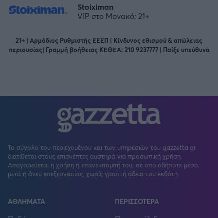
Stoiximan
VIP στο Μονακό; 21+
21+ | Αρμόδιος Ρυθμιστής ΕΕΕΠ | Κίνδυνος εθισμού & απώλειας
περιουσίας| Γραμμή βοήθειας ΚΕΘΕΑ: 210 9237777 | Παίξε υπεύθυνα
Το σύνολο του περιεχομένου και των υπηρεσιών του gazzetta.gr
διατίθεται στους επισκέπτες αυστηρά για προσωπική χρήση.
Απαγορεύεται η χρήση ή επανεκπομπή του, σε οποιοδήποτε μέσο,
μετά ή άνευ επεξεργασίας, χωρίς γραπτή άδεια του εκδότη.
ΑΘΛΗΜΑΤΑ
ΠΕΡΙΣΣΟΤΕΡΑ