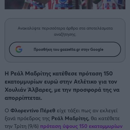
Η μητρότητα στον πάγκο
Δημήτρης Τσορμπατζόγλου
Κύπελλο Γερμανίας
Συνεντεύξεις
Άρης
Μεγάλη μου Αγάπη
Κύπελλο Ελλάδος
Μια Ιστορία από την Πόλη
Λεβαδειακός
Ανακαλύψτε περισσότερα άρθρα στα αποτελέσματα
CHAMPIONS LEAGUE
αναζήτησης.
ΟΦΗ
EUROPA LEAGUE
Προσθήκη του gazzetta.gr στην Google
Βόλος
UEFA NATIONS LEAGUE
Ατρόμητος Αθηνών
Η Ρεάλ Μαδρίτης κατέθεσε πρόταση 150
COPA AMERICA
εκατομμυρίων ευρώ στην Ατλέτικο για τον
Κηφισιά
Χουλιάν Άλβαρες, με την προσφορά της να
Μουντιάλ 2026
απορρίπτεται.
Αστέρας Τρίπολης
Ο
Φλορεντίνο Πέρεθ
είχε τάξει πως αν εκλεγεί
EURO
ξανά πρόεδρος της
Ρεάλ Μαδρίτης,
θα κατέθετε
Παναιτωλικός
την Τρίτη (9/6)
πρόταση ύψους 150 εκατομμυρίων
Γ' Εθνική