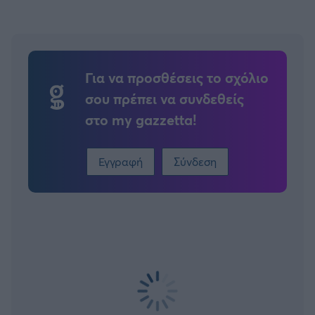
Για να προσθέσεις το σχόλιο
σου πρέπει να συνδεθείς
στο my gazzetta!
Εγγραφή
Σύνδεση