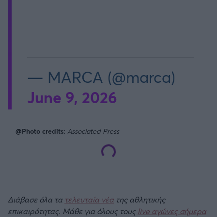
— MARCA (@marca)
June 9, 2026
@Photo credits:
Associated Press
Διάβασε όλα τα
τελευταία νέα
της αθλητικής
επικαιρότητας. Μάθε για όλους τους
live αγώνες σήμερα