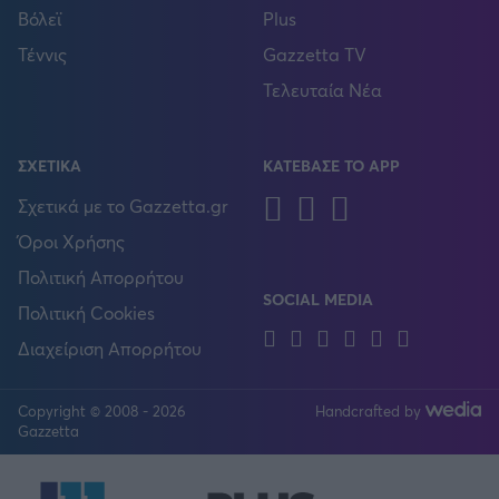
Βόλεϊ
Plus
Τέννις
Gazzetta TV
Τελευταία Νέα
ΣΧΕΤΙΚΑ
ΚΑΤΕΒΑΣΕ ΤΟ APP
Android
IOS
Huawei
Σχετικά με το Gazzetta.gr
Όροι Χρήσης
Πολιτική Απορρήτου
SOCIAL MEDIA
Πολιτική Cookies
Facebook
Twitter
Instagram
YouTube
TikTok
Linkedin
Διαχείριση Απορρήτου
Copyright © 2008 - 2026
Handcrafted by
FOLLOW US
Gazzetta