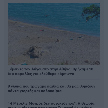
Ξέμεινες τον Αύγουστο στην Αθήνα; Βρήκαμε 10
top παραλίες για ελεύθερο κάμπινγκ
9 γλυκά που τρώγαμε παιδιά και θα μας θυμίζουν
πάντα γιορτές και καλοκαίρια
“Η Μέριλιν Μονρόε δεν αυτοκτόνησε”: Η θεωρία
συνομωσίας που παραμένει ζωντανή 64 χρόνια