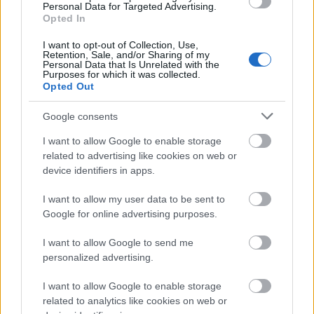
Personal Data for Targeted Advertising.
6 γραφικά χωριά των Κυκλάδων που αξίζει να
Opted In
ανακαλύψετε
I want to opt-out of Collection, Use,
Retention, Sale, and/or Sharing of my
Personal Data that Is Unrelated with the
7 έξυπνα tips για να φτιάξετε γρήγορα τη βαλίτσα
Purposes for which it was collected.
των διακοπών
Opted Out
Η εξωτική παραλία της Πάργας που θα λατρέψετε
Google consents
I want to allow Google to enable storage
related to advertising like cookies on web or
device identifiers in apps.
I want to allow my user data to be sent to
Google for online advertising purposes.
I want to allow Google to send me
personalized advertising.
I want to allow Google to enable storage
related to analytics like cookies on web or