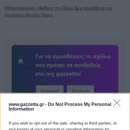
Μπαρτσελόνα: «Κόβει» την Παρί, δεν προτίθεται να
πουλήσει Φεράν Τόρες
Για να προσθέσεις το σχόλιο
σου πρέπει να συνδεθείς
στο my gazzetta!
Εγγραφή
Σύνδεση
www.gazzetta.gr -
Do Not Process My Personal
Information
Συνδέσου και κάνε το πρώτο σχόλιο...
If you wish to opt-out of the sale, sharing to third parties, or
processing of your personal or sensitive information for