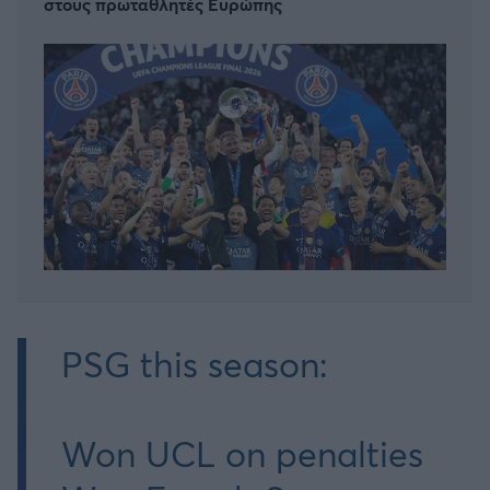
στους πρωταθλητές Ευρώπης
PSG this season:
Won UCL on penalties