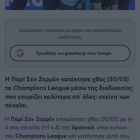
Η μητρότητα στον πάγκο
Δημήτρης Τσορμπατζόγλου
Κύπελλο Γερμανίας
Συνεντεύξεις
Άρης
Μεγάλη μου Αγάπη
Κύπελλο Ελλάδος
Μια Ιστορία από την Πόλη
Λεβαδειακός
Ανακαλύψτε περισσότερα άρθρα στα αποτελέσματα
CHAMPIONS LEAGUE
αναζήτησης.
ΟΦΗ
EUROPA LEAGUE
Προσθήκη του gazzetta.gr στην Google
Βόλος
UEFA NATIONS LEAGUE
Ατρόμητος Αθηνών
Η Παρί Σεν Ζερμέν κατέκτησε χθες (30/05)
COPA AMERICA
το Champions League μέσω της διαδικασίας
Κηφισιά
που γνωρίζει καλύτερα απ΄όλες: εκείνη των
Μουντιάλ 2026
πέναλτι.
Αστέρας Τρίπολης
Η
Παρί Σεν Ζερμέν
επικράτησε χθες (30/05)
με 4-
EURO
3 στα πέναλτι
(1-1 κ.δ) της
Άρσεναλ
, στον τελικό
Παναιτωλικός
του
Champions League
και κατέκτησε αυτό που
Γ' Εθνική