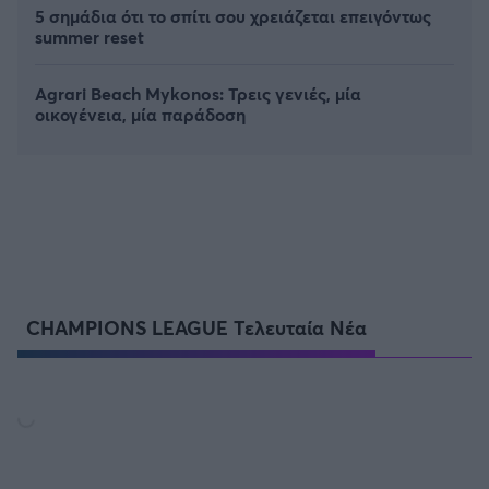
5 σημάδια ότι το σπίτι σου χρειάζεται επειγόντως
summer reset
Agrari Beach Mykonos: Τρεις γενιές, μία
οικογένεια, μία παράδοση
CHAMPIONS LEAGUE Τελευταία Νέα