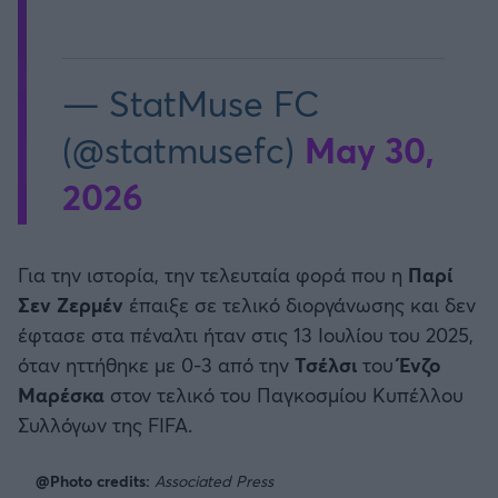
— StatMuse FC
May 30,
(@statmusefc)
2026
Για την ιστορία, την τελευταία φορά που η
Παρί
Σεν Ζερμέν
έπαιξε σε τελικό διοργάνωσης και δεν
έφτασε στα πέναλτι ήταν στις 13 Ιουλίου του 2025,
όταν ηττήθηκε με 0-3 από την
Τσέλσι
του
Ένζο
Μαρέσκα
στον τελικό του Παγκοσμίου Κυπέλλου
Συλλόγων της FIFA.
@Photo credits:
Associated Press