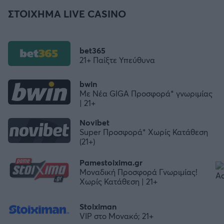
ΣΤΟΙΧΗΜΑ LIVE CASINO
bet365
21+ Παίξτε Υπεύθυνα
bwin
Με Νέα GIGA Προσφορά* γνωριμίας
| 21+
Novibet
Super Προσφορά* Χωρίς Κατάθεση
(21+)
Pamestoixima.gr
Μοναδική Προσφορά Γνωριμίας!
Χωρίς Κατάθεση | 21+
Stoiximan
VIP στο Μονακό; 21+