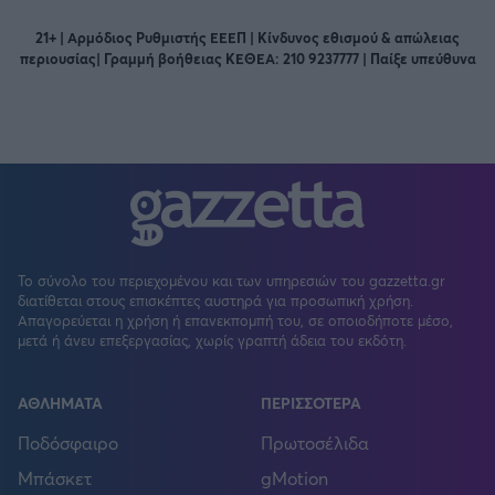
21+ | Αρμόδιος Ρυθμιστής ΕΕΕΠ | Κίνδυνος εθισμού & απώλειας
περιουσίας| Γραμμή βοήθειας ΚΕΘΕΑ: 210 9237777 | Παίξε υπεύθυνα
Το σύνολο του περιεχομένου και των υπηρεσιών του gazzetta.gr
διατίθεται στους επισκέπτες αυστηρά για προσωπική χρήση.
Απαγορεύεται η χρήση ή επανεκπομπή του, σε οποιοδήποτε μέσο,
μετά ή άνευ επεξεργασίας, χωρίς γραπτή άδεια του εκδότη.
ΑΘΛΗΜΑΤΑ
ΠΕΡΙΣΣΟΤΕΡΑ
Ποδόσφαιρο
Πρωτοσέλιδα
Μπάσκετ
gMotion