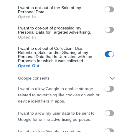
Η μητρότητα στον πάγκο
Δημήτρης Τσορμπατζόγλου
Συνεντεύξεις
consent section.
I want to opt-out of the Sale of my
Άρης
Μεγάλη μου Αγάπη
Personal Data.
Opted In
ΖΩΝΤΑΝΑ
ΣΥΜΒΑΝΤΑ
TOP SCORERS
DOTMAP
Μια Ιστορία από την Πόλη
Λεβαδειακός
I want to opt-out of processing my
Personal Data for Targeted Advertising.
Opted In
ΟΦΗ
I want to opt-out of Collection, Use,
Retention, Sale, and/or Sharing of my
Βόλος
Personal Data that Is Unrelated with the
Purposes for which it was collected.
Opted Out
Ατρόμητος Αθηνών
Google consents
Κηφισιά
I want to allow Google to enable storage
Το σύνολο του περιεχομένου και των υπηρεσιών του gazzetta.gr
related to advertising like cookies on web or
διατίθεται στους επισκέπτες αυστηρά για προσωπική χρήση.
device identifiers in apps.
Αστέρας Τρίπολης
Απαγορεύεται η χρήση ή επανεκπομπή του, σε οποιοδήποτε μέσο,
μετά ή άνευ επεξεργασίας, χωρίς γραπτή άδεια του εκδότη.
I want to allow my user data to be sent to
Google for online advertising purposes.
Παναιτωλικός
ΑΘΛΗΜΑΤΑ
ΠΕΡΙΣΣΟΤΕΡΑ
I want to allow Google to send me