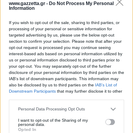
Οδηγός F1
CEV Cup
Τεχνολογία
www.gazzetta.gr -
Do Not Process My Personal
Παναγιώτης Δαλαταριώφ
Κολύμβηση
ΑΘΛΗΤΙΚΕΣ ΜΕΤΑΔΟΣΕΙΣ
Bundesliga
EuroCup
Information
GMotion WRC
Περιγραφή
Υγεία
Challenge Cup
Στατιστικά
Βαθμολογίες
Φόρμα H2H
Ενδεκάδες
Ανδρέας Δημάτος
Μπιτς Βόλεϊ
Ligue 1
Mundobasket
GMotion MotoGP
LIVE SCORE
Showbiz
If you wish to opt-out of the sale, sharing to third parties, or
Αντώνης Καλκαβούρας
Ολοκληρώθηκε
1
2
Α
Ιστιοπλοΐα
Basketaki
Εθνική Ελλάδος
processing of your personal or sensitive information for
GWOMEN
Μπά
1
1
2
Αντώνης Καρπετόπουλος
targeted advertising by us, please use the below opt-out
Eurobasket
Κωπηλασία
0
0
0
Γκλ
Μουντιάλ 2026
Δημήτρης Κατσιώνης
section to confirm your selection. Please note that after your
ΑΘΛΗΤΙΚΗ ΗΧΩ
Μπά
Ξιφασκία
Wyscout Analysis
opt-out request is processed you may continue seeing
Γιώργος Κούβαρης
Γκλ
ΕΚΠΟΜΠΕΣ
interest-based ads based on personal information utilized by
Σκοποβολή
Ευρώπη
Κώστας Νικολακόπουλος
us or personal information disclosed to third parties prior to
GALACTICOS BY INTERWETTEN
Κόσμος
Πάλη
ΟΜΑΔΕΣ
Γιάννης Πάλλας
your opt-out. You may separately opt-out of the further
GAZZ FLOOR BY NOVIBET
disclosure of your personal information by third parties on the
Νίκος Παπαδογιάννης
Τάε κβον ντο
ΑΕΚ
PODCASTS
IAB’s list of downstream participants. This information may
POLE POSITION BY ALLWYN
Γιώργος Σακελλαρίου
Τζούντο
also be disclosed by us to third parties on the
IAB’s List of
ΣΠΛΙΤ
OLD SCHOOL
Ολοκληρωση κανονικης διαρκειας
GAZZETTA ACTS
Downstream Participants
that may further disclose it to other
Γιάννης Σερέτης
Ολυμπιακός
Πινγκ - πονγκ
Transfer Stories
62%
38%
ΜΕΤΑΒΙΒΑΣΗ BY NOVIBET
third parties.
Gazzetta For Her
Σταύρος Σουντουλίδης
Ποσοστό Κατοχής
GAZZETTA SPECIALS
gMotion
Μαχητικά Αθλήματα
Μπά
Γκλ
Θέμα Ισότητας
Please note that this website/app uses one or more Google
Δημήτρης Τομαράς
Personal Data Processing Opt Outs
ΠΑΟΚ
Unique
services and may gather and store information including but
Πυγμαχία
Για τον Αλέξανδρο
Γιώργος Τσακίρης
Wyscout Analysis
not limited to your visit or usage behaviour. You may click to
I want to opt-out of the Sharing of my
Άρση Βαρών
#GiatonAlki
personal data.
Παναθηναϊκός
Μιχάλης Τσαμπάς
grant or deny consent to Google and its third-party tags to
InStat Analysis
Opted In
use your data for below specified purposes in below Google