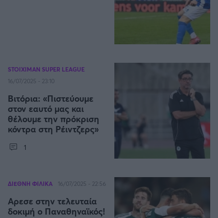
Καλαμάτα
Ηρακλής
Μπαρτσελόνα
STOIXIMAN SUPER LEAGUE
16/07/2025 - 23:10
Ρεάλ Μαδρίτης
Βιτόρια: «Πιστεύουμε
στον εαυτό μας και
Ατλέτικο Μαδρίτης
θέλουμε την πρόκριση
κόντρα στη Ρέιντζερς»
Μάντσεστερ Γιουνάιτεντ
1
Μάντσεστερ Σίτι
ΔΙΕΘΝΗ ΦΙΛΙΚΑ
16/07/2025 - 22:56
Λίβερπουλ
Αρεσε στην τελευταία
δοκιμή ο Παναθηναϊκός!
Τσέλσι