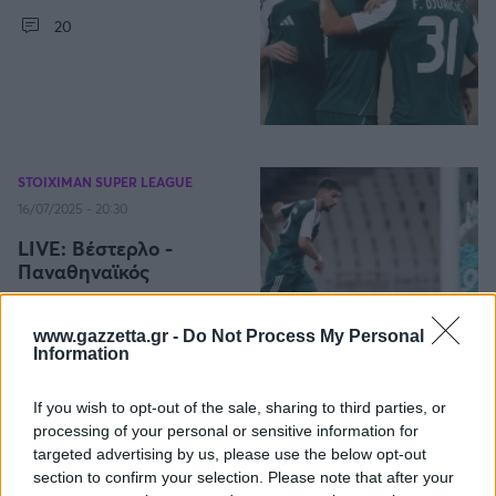
20
Άρσεναλ
Γιουβέντους
Μίλαν
STOIXIMAN SUPER LEAGUE
16/07/2025 - 20:30
Ίντερ
LIVE: Βέστερλο -
Παναθηναϊκός
Μπάγερν Μονάχου
www.gazzetta.gr -
Do Not Process My Personal
Information
Παρί Σεν Ζερμέν
If you wish to opt-out of the sale, sharing to third parties, or
processing of your personal or sensitive information for
ΠΟΔΟΣΦΑΙΡΟ
26/12/2024 - 19:04
targeted advertising by us, please use the below opt-out
section to confirm your selection. Please note that after your
Ο Τζόλης το «γιόρτασε»