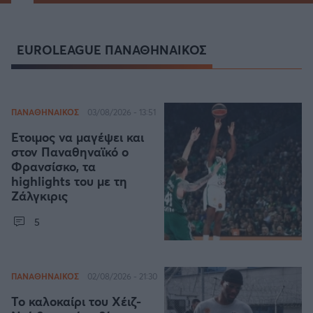
Οδηγός F1
CEV Cup
Τεχνολογία
Παναγιώτης Δαλαταριώφ
Κολύμβηση
ΑΘΛΗΤΙΚΕΣ ΜΕΤΑΔΟΣΕΙΣ
Bundesliga
EuroCup
GMotion WRC
Υγεία
Challenge Cup
Ανδρέας Δημάτος
Μπιτς Βόλεϊ
Ligue 1
Mundobasket
GMotion MotoGP
LIVE SCORE
Showbiz
EUROLEAGUE ΠΑΝΑΘΗΝΑΙΚΟΣ
Αντώνης Καλκαβούρας
Ιστιοπλοΐα
Basketaki
Εθνική Ελλάδος
GWOMEN
Αντώνης Καρπετόπουλος
Eurobasket
Κωπηλασία
Μουντιάλ 2026
Δημήτρης Κατσιώνης
ΑΘΛΗΤΙΚΗ ΗΧΩ
Ξιφασκία
Wyscout Analysis
ΠΑΝΑΘΗΝΑΙΚΟΣ
03/08/2026 - 13:51
Γιώργος Κούβαρης
ΕΚΠΟΜΠΕΣ
Σκοποβολή
Ευρώπη
Έτοιμος να μαγέψει και
Κώστας Νικολακόπουλος
GALACTICOS BY INTERWETTEN
στον Παναθηναϊκό ο
Κόσμος
Πάλη
ΟΜΑΔΕΣ
Γιάννης Πάλλας
Φρανσίσκο, τα
GAZZ FLOOR BY NOVIBET
Νίκος Παπαδογιάννης
Τάε κβον ντο
highlights του με τη
ΑΕΚ
PODCASTS
POLE POSITION BY ALLWYN
Ζάλγκιρις
Γιώργος Σακελλαρίου
Τζούντο
ΣΠΛΙΤ
OLD SCHOOL
GAZZETTA ACTS
Γιάννης Σερέτης
Ολυμπιακός
5
Πινγκ - πονγκ
Transfer Stories
ΜΕΤΑΒΙΒΑΣΗ BY NOVIBET
Gazzetta For Her
Σταύρος Σουντουλίδης
GAZZETTA SPECIALS
gMotion
Μαχητικά Αθλήματα
Θέμα Ισότητας
Δημήτρης Τομαράς
ΠΑΟΚ
Unique
Πυγμαχία
Για τον Αλέξανδρο
ΠΑΝΑΘΗΝΑΙΚΟΣ
Γιώργος Τσακίρης
02/08/2026 - 21:30
Wyscout Analysis
Άρση Βαρών
#GiatonAlki
Παναθηναϊκός
Μιχάλης Τσαμπάς
Το καλοκαίρι του Χέιζ-
InStat Analysis