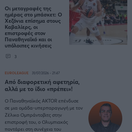
Καλαμάτα
Οι μεταγραφές της
ημέρας στο μπάσκετ: Ο
Ηρακλής
Χεζόνια επίσημα στους
Καβαλίερς, οι
επιστροφές στον
Μπαρτσελόνα
Παναθηναϊκό και οι
υπόλοιπες κινήσεις
Ρεάλ Μαδρίτης
3
Ατλέτικο Μαδρίτης
EUROLEAGUE
31/07/2026 - 21:47
Από διαφορετική αφετηρία,
Μάντσεστερ Γιουνάιτεντ
αλλά με το ίδιο «πρέπει»!
Μάντσεστερ Σίτι
Ο Παναθηναϊκός AKTOR επένδυσε
σε μια ομάδα-υπερπαραγωγή με τον
Ζέλικο Ομπράντοβιτς στην
Λίβερπουλ
επιστροφή του, ο Ολυμπιακός
ποντάρει στη συνέχεια του
Τσέλσι