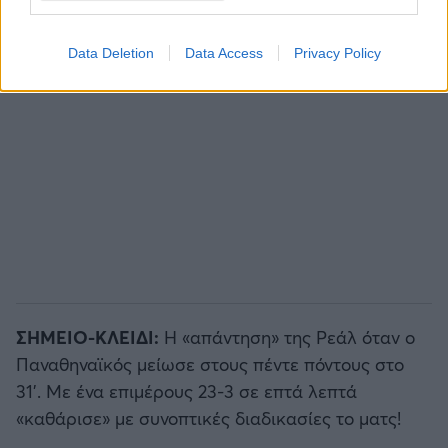
Data Deletion
Data Access
Privacy Policy
ΣΗΜΕΙΟ-ΚΛΕΙΔΙ:
H «απάντηση» της Ρεάλ όταν ο
Παναθηναϊκός μείωσε στους πέντε πόντους στο
31'. Με ένα επιμέρους 23-3 σε επτά λεπτά
«καθάρισε» με συνοπτικές διαδικασίες το ματς!