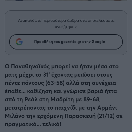
Η μητρότητα στον πάγκο
Δημήτρης Τσορμπατζόγλου
Συνεντεύξεις
Άρης
Μεγάλη μου Αγάπη
Ανακαλύψτε περισσότερα άρθρα στα αποτελέσματα
Μια Ιστορία από την Πόλη
Λεβαδειακός
αναζήτησης.
ΟΦΗ
Προσθήκη του gazzetta.gr στην Google
Βόλος
Ο Παναθηναϊκός μπορεί να ήταν μέσα στο
Ατρόμητος Αθηνών
ματς μέχρι το 31' έχοντας μειώσει στους
πέντε πόντους (63-58) αλλά στη συνέχεια
Κηφισιά
έπαθε... καθίζηση και γνώρισε βαριά ήττα
από τη Ρεάλ στη Μαδρίτη με 89-68,
Αστέρας Τρίπολης
μετατρέποντας το παιχνίδι με την Αρμάνι
Μιλάνο την ερχόμενη Παρασκευή (21/12) σε
Παναιτωλικός
πραγματικό... τελικό!