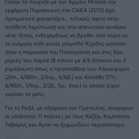
Πλέον το παιχνίδι με την Αρμάνι Μιλάνο την
ερχόμενη Παρασκευή στο ΟΑΚΑ (21/12) έχει
πραγματικό χαρακτήρα... τελικού, αφού στην
αντίθετη περίπτωση και στο απευκταίο σενάριο
νέας ήττας, ενδεχομένως να βρεθεί από τώρα με
το ενάμιση πόδι εκτός playoffs! Κέρδος ωστόσο
ήταν η παρουσία του Παπαγιάννη και στις δύο
μεριές του παρκέ (8 πόντοι με 4/6 δίποντα και 3
ριμπάουντ) όπως η προσπάθεια των Λάνγκφορντ
(20π., 4/8δίπ., 2/6τρ., 6/6β.) και Καλάθη (17π.,
6/9δίπ., 1/6τρ., 2/2β., 5ρ., 4ασ.) οι οποίοι είχαν
γυρίσει το ματς.
Για τη Ρεάλ, με εξαίρεση τον Πρέπελιτς, σκόραραν
οι υπόλοιποι 11 παίκτες με τους Κοζέρ, Καμπάτσο,
Ταβάρες και Αγιόν να ξεχωρίζουν περισσότερο.