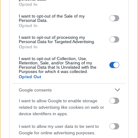
grant or deny consent to Google and its third-party tags to
Opted In
use your data for below specified purposes in below Google
consent section.
I want to opt-out of the Sale of my
Personal Data.
Opted In
I want to opt-out of processing my
Personal Data for Targeted Advertising.
ΕΚΑΝΑΝ ΤΗ ΔΙΑΦΟΡΑ:
Οι Κοζέρ (14π., 4/5δίπ.,
Opted In
2/3τρ., 2ρ., 1ασ.) και Καμπάτσο (13π., 3/6δίπ., 1/1τρ.,
I want to opt-out of Collection, Use,
4/5β., 5ασ.) ήταν εκείνοι που ξεχώρισαν
Retention, Sale, and/or Sharing of my
Personal Data that Is Unrelated with the
περισσότερο, με τον Ταβάρες (11π., 7ρ.) να
Purposes for which it was collected.
Opted Out
κυριαρχεί στις ρακέτες.
Google consents
ΑΦΑΝΗΣ ΗΡΩΑΣ:
Ο Γκουστάβο Αγιόν μπορεί να
I want to allow Google to enable storage
βρήκε σε κάποια διάστημα του αγώνα τον μπελά
related to advertising like cookies on web or
του από τον Παπαγιάννη, αλλά έκανε μεγάλη
device identifiers in apps.
«ζημιά» στην ρακέτα του Παναθηναϊκού έχοντας 8
πόντους (4/6δίπ.), 9 ριμπάουντ, 5 ασίστ, 2
I want to allow my user data to be sent to
Google for online advertising purposes.
κλεψίματα και 2 τάπες!