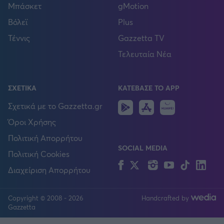
Μπάσκετ
gMotion
Βόλεϊ
Plus
Τέννις
Gazzetta TV
Τελευταία Νέα
ΣΧΕΤΙΚΑ
ΚΑΤΕΒΑΣΕ ΤΟ APP
Android
IOS
Huawei
Σχετικά με το Gazzetta.gr
Όροι Χρήσης
Πολιτική Απορρήτου
SOCIAL MEDIA
Πολιτική Cookies
Facebook
Twitter
Instagram
YouTube
TikTok
Lin
Διαχείριση Απορρήτου
Copyright © 2008 - 2026
Handcrafted by
FOLLOW US
Gazzetta