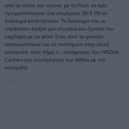
από το τέλος του αγώνα, με τη Ρεάλ να έχει
πραγματοποιήσει ένα επιμέρους 26-5 (!!!) σε
Άρσεναλ
διάστημα επτά λεπτών. Το διάστημα που οι
«πράσινοι» έριξαν μια κλωτσιά και έχυσαν την
Γιουβέντους
καρδάρα με το γάλα. Έτσι, αντί να φανούν
ανταγωνιστικοί και να πιστέψουν στην ολική
Μίλαν
ανατροπή, τους πήρε ο... κατήφορος του «WiZink
Center» και επιστρέφουν την Αθήνα με την
Ίντερ
συντριβή!
Μπάγερν Μονάχου
Παρί Σεν Ζερμέν