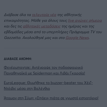
Διάβασε όλα τα
τελευταία νέα
της αθλητικής
επικαιρότητας. Μάθε για όλους τους
live αγώνες σήμερα
και δες τις
αθλητικές μεταδόσεις
της ημέρας και της
εβδομάδας μέσα από το υπερπλήρες Πρόγραμμα TV του
Gazzetta. Ακολούθησέ μας και στο
Google News
.
ΔΙΑΒΑΣΕ ΑΚΟΜΗ:
Φενέρμπαχτσε: Αντέγραψε τον ποδοσφαιρικό
Παναθηναϊκό με Spiderman και Λιβάι Γκαρσία!
EuroLeague: Θυμήθηκε το buzzer-beater του Χέιζ-
Ντέιβις μέσα στη Βαλένθια
Άταμαν στη Σύμη: «Σπάει» πιάτα σε γνωστό εστιατόριο!