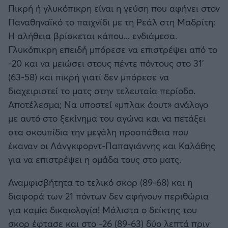
Καλαμάτα
Πικρή ή γλυκόπικρη είναι η γεύση που αφήνει στον
Παναθηναϊκό το παιχνίδι με τη Ρεάλ στη Μαδρίτη;
Ηρακλής
Η αλήθεια βρίσκεται κάπου... ενδιάμεσα.
Γλυκόπικρη επειδή μπόρεσε να επιστρέψει από το
Μπαρτσελόνα
-20 και να μειώσει στους πέντε πόντους στο 31'
(63-58) και πικρή γιατί δεν μπόρεσε να
Ρεάλ Μαδρίτης
διαχειριστεί το ματς στην τελευταία περίοδο.
Αποτέλεσμα; Να υποστεί «μπλακ άουτ» ανάλογο
Ατλέτικο Μαδρίτης
με αυτό στο ξεκίνημα του αγώνα και να πετάξει
στα σκουπίδια την μεγάλη προσπάθεια που
Μάντσεστερ Γιουνάιτεντ
έκαναν οι Λάνγκφορντ-Παπαγιάννης και Καλάθης
για να επιστρέψει η ομάδα τους στο ματς.
Μάντσεστερ Σίτι
Αναμφισβήτητα το τελικό σκορ (89-68) και η
διαφορά των 21 πόντων δεν αφήνουν περιθώρια
Λίβερπουλ
για καμία δικαιολογία! Μάλιστα ο δείκτης του
σκορ έφτασε και στο -26 (89-63) δύο λεπτά πριν
Τσέλσι