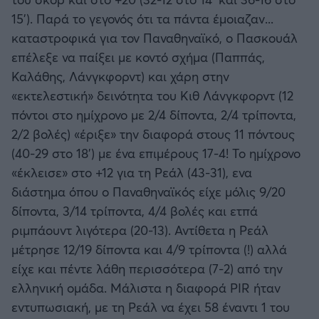
15'). Παρά το γεγονός ότι τα πάντα έμοιαζαν...
καταστροφικά για τον Παναθηναϊκό, ο Πασκουάλ
επέλεξε να παίξει με κοντό σχήμα (Παππάς,
Καλάθης, Λάνγκφορντ) και χάρη στην
«εκτελεστική» δεινότητα του Κιθ Λάνγκφορντ (12
πόντοι στο ημίχρονο με 2/4 δίποντα, 2/4 τρίποντα,
2/2 βολές) «έριξε» την διαφορά στους 11 πόντους
(40-29 στο 18') με ένα επιμέρους 17-4! Το ημίχρονο
«έκλεισε» στο +12 για τη Ρεάλ (43-31), ενα
διάστημα όπου ο Παναθηναϊκός είχε μόλις 9/20
δίποντα, 3/14 τρίποντα, 4/4 βολές και ετπά
ριμπάουντ λιγότερα (20-13). Αντίθετα η Ρεάλ
μέτρησε 12/19 δίποντα και 4/9 τρίποντα (!) αλλά
είχε και πέντε λάθη περισσότερα (7-2) από την
ελληνική ομάδα. Μάλιστα η διαφορά PIR ήταν
εντυπωσιακή, με τη Ρεάλ να έχει 58 έναντι 1 του