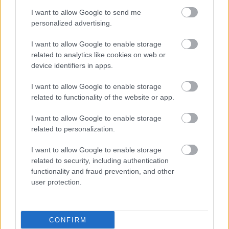
I want to allow Google to send me
ΠΕΡΑΣΑΝ ΚΑΙ ΔΕΝ ΑΚΟΥΜΠΗΣΑΝ:
Γκιστ, Λάσμε
personalized advertising.
και πάλι δεν βοήθησαν καθόλου τον Παναθηναϊκό
I want to allow Google to enable storage
έχοντας αρνητικό πρόσημο (-5 και -3 αντίστοιχα)
related to analytics like cookies on web or
στο PIR!
device identifiers in apps.
I want to allow Google to enable storage
related to functionality of the website or app.
I want to allow Google to enable storage
related to personalization.
I want to allow Google to enable storage
related to security, including authentication
functionality and fraud prevention, and other
user protection.
CONFIRM