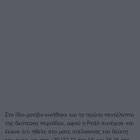
Στο ίδιο μοτίβο κινήθηκε και το πρώτο πεντέλεπτο
της δεύτερης περιόδου, αφού η Ρεάλ συνέχισε και
έκανε ό,τι ήθελε στο ματς στέλνοντας τον δείκτη
του σκορ και στο +20 (32-12 στο 14' και 36-16 στο