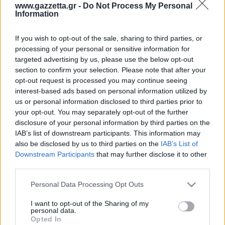
Οδηγός F1
CEV Cup
Τεχνολογία
www.gazzetta.gr -
Do Not Process My Personal
Παναγιώτης Δαλαταριώφ
Κολύμβηση
ΑΘΛΗΤΙΚΕΣ ΜΕΤΑΔΟΣΕΙΣ
Bundesliga
EuroCup
Information
GMotion WRC
Περιγραφή
Υγεία
Challenge Cup
Στατιστικά
Βαθμολογίες
Φόρμα H2H
Δωδεκάδες
Ανδρέας Δημάτος
Μπιτς Βόλεϊ
Ligue 1
Mundobasket
GMotion MotoGP
LIVE SCORE
Showbiz
If you wish to opt-out of the sale, sharing to third parties, or
Αντώνης Καλκαβούρας
Ολοκληρώθηκε
1
2
3
4
Α
Ιστιοπλοΐα
Basketaki
Εθνική Ελλάδος
processing of your personal or sensitive information for
GWOMEN
Άλμ
21
14
32
23
90
Αντώνης Καρπετόπουλος
targeted advertising by us, please use the below opt-out
Eurobasket
Κωπηλασία
30
25
24
26
105
Μον
Μουντιάλ 2026
Δημήτρης Κατσιώνης
section to confirm your selection. Please note that after your
ΑΘΛΗΤΙΚΗ ΗΧΩ
Άλμ
Ξιφασκία
Wyscout Analysis
opt-out request is processed you may continue seeing
Γιώργος Κούβαρης
Μον
ΕΚΠΟΜΠΕΣ
interest-based ads based on personal information utilized by
Σκοποβολή
Ευρώπη
Κώστας Νικολακόπουλος
us or personal information disclosed to third parties prior to
GALACTICOS BY INTERWETTEN
Κόσμος
Πάλη
ΟΜΑΔΕΣ
Γιάννης Πάλλας
your opt-out. You may separately opt-out of the further
GAZZ FLOOR BY NOVIBET
disclosure of your personal information by third parties on the
Νίκος Παπαδογιάννης
Τάε κβον ντο
ΑΕΚ
PODCASTS
IAB’s list of downstream participants. This information may
POLE POSITION BY ALLWYN
Γιώργος Σακελλαρίου
Τζούντο
also be disclosed by us to third parties on the
IAB’s List of
ΣΠΛΙΤ
OLD SCHOOL
Ολοκληρωση κανονικης διαρκειας
GAZZETTA ACTS
Downstream Participants
that may further disclose it to other
Γιάννης Σερέτης
Ολυμπιακός
Πινγκ - πονγκ
Transfer Stories
68.4%
85.7%
ΜΕΤΑΒΙΒΑΣΗ BY NOVIBET
third parties.
Gazzetta For Her
Σταύρος Σουντουλίδης
% Ελ. Βολών
GAZZETTA SPECIALS
gMotion
Μαχητικά Αθλήματα
Άλμ
Μον
Θέμα Ισότητας
Please note that this website/app uses one or more Google
Δημήτρης Τομαράς
Personal Data Processing Opt Outs
ΠΑΟΚ
Unique
services and may gather and store information including but
Πυγμαχία
Για τον Αλέξανδρο
Γιώργος Τσακίρης
Wyscout Analysis
not limited to your visit or usage behaviour. You may click to
I want to opt-out of the Sharing of my
Άρση Βαρών
#GiatonAlki
personal data.
Παναθηναϊκός
Μιχάλης Τσαμπάς
grant or deny consent to Google and its third-party tags to
InStat Analysis
Opted In
use your data for below specified purposes in below Google