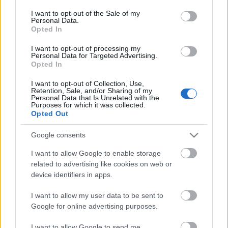
Η μητρότητα στον πάγκο
Δημήτρης Τσορμπατζόγλου
Συνεντεύξεις
consent section.
I want to opt-out of the Sale of my
Άρης
Μεγάλη μου Αγάπη
Personal Data.
Opted In
ΖΩΝΤΑΝΑ
ΣΥΜΒΑΝΤΑ
Μια Ιστορία από την Πόλη
Λεβαδειακός
I want to opt-out of processing my
Personal Data for Targeted Advertising.
Opted In
ΟΦΗ
I want to opt-out of Collection, Use,
Retention, Sale, and/or Sharing of my
Βόλος
Personal Data that Is Unrelated with the
Purposes for which it was collected.
Opted Out
Ατρόμητος Αθηνών
Google consents
Κηφισιά
I want to allow Google to enable storage
Το σύνολο του περιεχομένου και των υπηρεσιών του gazzetta.gr
related to advertising like cookies on web or
διατίθεται στους επισκέπτες αυστηρά για προσωπική χρήση.
device identifiers in apps.
Αστέρας Τρίπολης
Απαγορεύεται η χρήση ή επανεκπομπή του, σε οποιοδήποτε μέσο,
μετά ή άνευ επεξεργασίας, χωρίς γραπτή άδεια του εκδότη.
I want to allow my user data to be sent to
Google for online advertising purposes.
Παναιτωλικός
ΑΘΛΗΜΑΤΑ
ΠΕΡΙΣΣΟΤΕΡΑ
I want to allow Google to send me