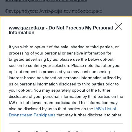
Φενέρμπαχτσε: Αντέγραψε τον ποδοσφαιρικό
Παναθηναϊκό με Spiderman και Λιβάι Γκαρσία!
www.gazzetta.gr -
Do Not Process My Personal
Γιασικεβίτσιους: «Καλοκαίρι και Ελλάδα, ο τέλειος
Information
συνδυασμός»
If you wish to opt-out of the sale, sharing to third parties, or
processing of your personal or sensitive information for
targeted advertising by us, please use the below opt-out
section to confirm your selection. Please note that after your
opt-out request is processed you may continue seeing
Για να προσθέσεις το σχόλιο
interest-based ads based on personal information utilized by
us or personal information disclosed to third parties prior to
σου πρέπει να συνδεθείς
your opt-out. You may separately opt-out of the further
στο my gazzetta!
disclosure of your personal information by third parties on the
IAB’s list of downstream participants. This information may
also be disclosed by us to third parties on the
IAB’s List of
Εγγραφή
Σύνδεση
Downstream Participants
that may further disclose it to other
third parties.
Please note that this website/app uses one or more Google