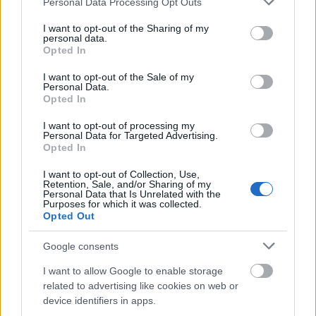
Personal Data Processing Opt Outs
services and may gather and store information including but
not limited to your visit or usage behaviour. You may click to
I want to opt-out of the Sharing of my
Συνδέσου και κάνε το πρώτο σχόλιο...
personal data.
grant or deny consent to Google and its third-party tags to
Opted In
use your data for below specified purposes in below Google
consent section.
I want to opt-out of the Sale of my
Personal Data.
Opted In
BEST OF
INTERNET
I want to opt-out of processing my
Personal Data for Targeted Advertising.
Opted In
I want to opt-out of Collection, Use,
Retention, Sale, and/or Sharing of my
Personal Data that Is Unrelated with the
Purposes for which it was collected.
Opted Out
Google consents
I want to allow Google to enable storage
related to advertising like cookies on web or
device identifiers in apps.