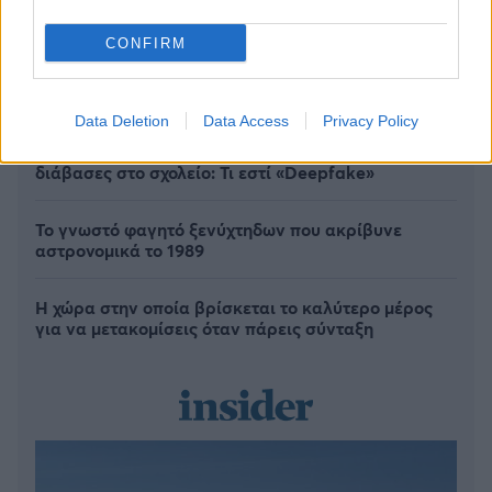
CONFIRM
Data Deletion
Data Access
Privacy Policy
Το ελληνικό βιβλίο που προτείνει η Dua Lipa δεν το
διάβασες στο σχολείο: Τι εστί «Deepfake»
Το γνωστό φαγητό ξενύχτηδων που ακρίβυνε
αστρονομικά το 1989
Η χώρα στην οποία βρίσκεται το καλύτερο μέρος
για να μετακομίσεις όταν πάρεις σύνταξη