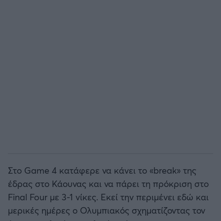
Άρσεναλ
Γιουβέντους
Μίλαν
Ίντερ
Μπάγερν Μονάχου
Παρί Σεν Ζερμέν
Στο Game 4 κατάφερε να κάνει το «break» της
έδρας στο Κάουνας και να πάρει τη πρόκριση στο
Final Four με 3-1 νίκες. Εκεί την περιμένει εδώ και
μερικές ημέρες ο Ολυμπιακός σχηματίζοντας τον