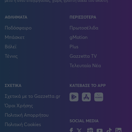
μετά ή άνευ επεξεργασίας, χωρίς γραπτή άδεια του εκδότη.
ΑΘΛΗΜΑΤΑ
ΠΕΡΙΣΣΟΤΕΡΑ
Ποδόσφαιρο
Πρωτοσέλιδα
Μπάσκετ
gMotion
Βόλεϊ
Plus
Τέννις
Gazzetta TV
Τελευταία Νέα
ΣΧΕΤΙΚΑ
ΚΑΤΕΒΑΣΕ ΤΟ APP
Android
IOS
Huawei
Σχετικά με το Gazzetta.gr
Όροι Χρήσης
Πολιτική Απορρήτου
SOCIAL MEDIA
Πολιτική Cookies
Facebook
Twitter
Instagram
YouTube
TikTok
Lin