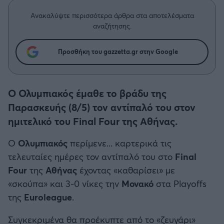
Η μητρότητα στον πάγκο
Δημήτρης Τσορμπατζόγλου
Συνεντεύξεις
Άρης
Ανακαλύψτε περισσότερα άρθρα στα αποτελέσματα
Μεγάλη μου Αγάπη
αναζήτησης.
Μια Ιστορία από την Πόλη
Λεβαδειακός
Προσθήκη του gazzetta.gr στην Google
ΟΦΗ
Ο Ολυμπιακός έμαθε το βράδυ της
Βόλος
Παρασκευής (8/5) τον αντίπαλό του στον
ημιτελικό του Final Four της Αθήνας.
Ατρόμητος Αθηνών
Ο
Ολυμπιακός
περίμενε... καρτερικά τις
Κηφισιά
τελευταίες ημέρες τον αντίπαλό του στο
Final
Four
της
Αθήνας
έχοντας «καθαρίσει» με
Αστέρας Τρίπολης
«σκούπα» και 3-0 νίκες την
Μονακό
στα Playoffs
της
Euroleague
.
Παναιτωλικός
Συγκεκριμένα θα προέκυπτε από το «ζευγάρι»