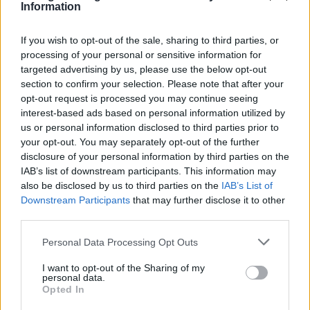
#OlympiacosBC
Information
#WeAreOlympiacos
If you wish to opt-out of the sale, sharing to third parties, or
#TogetherWeFight
processing of your personal or sensitive information for
targeted advertising by us, please use the below opt-out
pic.twitter.com/nI5f30YJn
section to confirm your selection. Please note that after your
opt-out request is processed you may continue seeing
interest-based ads based on personal information utilized by
us or personal information disclosed to third parties prior to
— Olympiacos B.C.
your opt-out. You may separately opt-out of the further
disclosure of your personal information by third parties on the
(@Olympiacos_BC)
IAB’s list of downstream participants. This information may
also be disclosed by us to third parties on the
IAB’s List of
March 26, 2026
Downstream Participants
that may further disclose it to other
third parties.
Please note that this website/app uses one or more Google
Personal Data Processing Opt Outs
services and may gather and store information including but
not limited to your visit or usage behaviour. You may click to
I want to opt-out of the Sharing of my
personal data.
grant or deny consent to Google and its third-party tags to
Opted In
use your data for below specified purposes in below Google