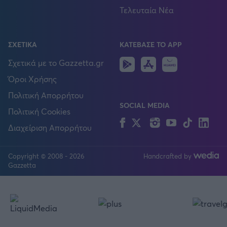
Τελευταία Νέα
ΣΧΕΤΙΚΑ
ΚΑΤΕΒΑΣΕ ΤΟ APP
Android
IOS
Huawei
Σχετικά με το Gazzetta.gr
Όροι Χρήσης
Πολιτική Απορρήτου
SOCIAL MEDIA
Πολιτική Cookies
Facebook
Twitter
Instagram
YouTube
TikTok
Lin
Διαχείριση Απορρήτου
Copyright © 2008 - 2026
Handcrafted by
FOLLOW US
Gazzetta