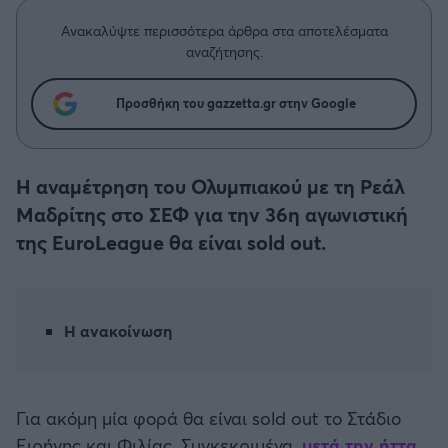
Η μητρότητα στον πάγκο
Δημήτρης Τσορμπατζόγλου
Συνεντεύξεις
Άρης
Ανακαλύψτε περισσότερα άρθρα στα αποτελέσματα
Μεγάλη μου Αγάπη
αναζήτησης.
Μια Ιστορία από την Πόλη
Λεβαδειακός
Προσθήκη του gazzetta.gr στην Google
ΟΦΗ
Η αναμέτρηση του Ολυμπιακού με τη Ρεάλ
Βόλος
Μαδρίτης στο ΣΕΦ για την 36η αγωνιστική
της EuroLeague θα είναι sold out.
Ατρόμητος Αθηνών
Κηφισιά
Η ανακοίνωση
Αστέρας Τρίπολης
Παναιτωλικός
Για ακόμη μία φορά θα είναι sold out το Στάδιο
Ειρήνης και Φιλίας. Συγκεκριμένα,
μετά την ήττα