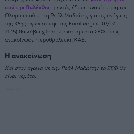
Καλαμάτα
από την Βαλένθια
, η εντός έδρας αναμέτρηση του
Ολυμπιακού με τη Ρεάλ Μαδρίτης για τις ανάγκες
Ηρακλής
της 36ης αγωνιστικής της EuroLeague (07/04,
21:15) θα λάβει χώρα στο κατάμεστο ΣΕΦ όπως
Μπαρτσελόνα
ανακοίνωσε η ερυθρόλευκη ΚΑΕ.
Ρεάλ Μαδρίτης
Η ανακοίνωση
Και στον αγώνα με την Ρεάλ Μαδρίτης το ΣΕΦ θα
Ατλέτικο Μαδρίτης
είναι γεμάτο!
Μάντσεστερ Γιουνάιτεντ
Μάντσεστερ Σίτι
Λίβερπουλ
Τσέλσι