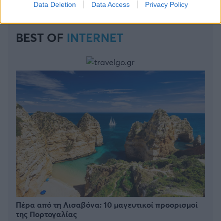
Data Deletion
Data Access
Privacy Policy
BEST OF
INTERNET
Πέρα από τη Λισαβόνα: 10 μαγευτικοί προορισμοί
της Πορτογαλίας