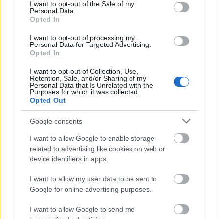
consent section.
Διάβασε όλα τα
τελευταία νέα
της αθλητικής
I want to opt-out of the Sale of my
Personal Data.
επικαιρότητας. Μάθε για όλους τους
live αγώνες σήμερα
Opted In
και δες τις
αθλητικές μεταδόσεις
της ημέρας και της
I want to opt-out of processing my
εβδομάδας μέσα από το υπερπλήρες Πρόγραμμα TV του
Personal Data for Targeted Advertising.
Gazzetta. Ακολούθησέ μας και στο
Google News
.
Opted In
I want to opt-out of Collection, Use,
Retention, Sale, and/or Sharing of my
Personal Data that Is Unrelated with the
Purposes for which it was collected.
ΔΙΑΒΑΣΕ ΑΚΟΜΗ:
Opted Out
ΣΕΦ: Επαναπροκηρύσσεται η ενεργειακή αναβάθμιση -
Google consents
Γιατί ακυρώθηκε ο πρώτος διαγωνισμός
I want to allow Google to enable storage
Ντόρσεϊ: Τα... έσταξε στην προπόνηση με 13/14 τρίποντα!
related to advertising like cookies on web or
device identifiers in apps.
ΜακΙντάιρ: Ευχήθηκε χρόνια πολλά στον Βεζένκοβ
I want to allow my user data to be sent to
Google for online advertising purposes.
I want to allow Google to send me