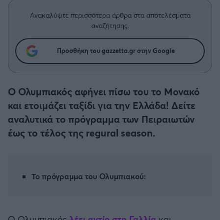
Η μητρότητα στον πάγκο
Δημήτρης Τσορμπατζόγλου
Συνεντεύξεις
Άρης
Ανακαλύψτε περισσότερα άρθρα στα αποτελέσματα
Μεγάλη μου Αγάπη
αναζήτησης.
Μια Ιστορία από την Πόλη
Λεβαδειακός
Προσθήκη του gazzetta.gr στην Google
ΟΦΗ
Ο Ολυμπιακός αφήνει πίσω του το Μονακό
Βόλος
και ετοιμάζει ταξίδι για την Ελλάδα! Δείτε
αναλυτικά το πρόγραμμα των Πειραιωτών
Ατρόμητος Αθηνών
έως το τέλος της regural season.
Κηφισιά
Αστέρας Τρίπολης
Το πρόγραμμα του Ολυμπιακού:
Παναιτωλικός
Ο Ολυμπιακός
λέει αντίο στη Γαλλία
και