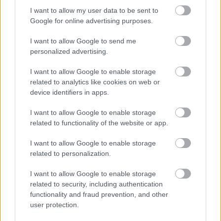
I want to allow my user data to be sent to
Πέρα από τη Λισαβόνα: 10 μαγευτικοί προορισμοί
Google for online advertising purposes.
της Πορτογαλίας
I want to allow Google to send me
personalized advertising.
Το καλά κρυμμένο μυστικό της Κρήτης: Το φαράγγι
των Αγίων και η μαγευτική παραλία στο Λιβυκό
I want to allow Google to enable storage
related to analytics like cookies on web or
6 γραφικά χωριά των Κυκλάδων που αξίζει να
device identifiers in apps.
ανακαλύψετε
I want to allow Google to enable storage
related to functionality of the website or app.
I want to allow Google to enable storage
related to personalization.
I want to allow Google to enable storage
related to security, including authentication
functionality and fraud prevention, and other
user protection.