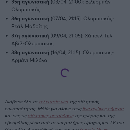
35η αγωνιστική
(03/04, 21:00): Βιλερμπάν-
Ολυμπιακός
Άρσεναλ
36η αγωνιστική
(07/04, 21:15): Ολυμπιακός-
Ρεάλ Μαδρίτης
Γιουβέντους
37η αγωνιστική
(09/04, 21:05): Χάποελ Τελ
Αβίβ-Ολυμπιακός
Μίλαν
38η αγωνιστική
(16/04, 21:15): Ολυμπιακός-
Αρμάνι Μιλάνο
Ίντερ
Μπάγερν Μονάχου
Παρί Σεν Ζερμέν
Διάβασε όλα τα
τελευταία νέα
της αθλητικής
επικαιρότητας. Μάθε για όλους τους
live αγώνες σήμερα
και δες τις
αθλητικές μεταδόσεις
της ημέρας και της
εβδομάδας μέσα από το υπερπλήρες Πρόγραμμα TV του
Gazzetta. Ακολούθησέ μας και στο
Google News
.