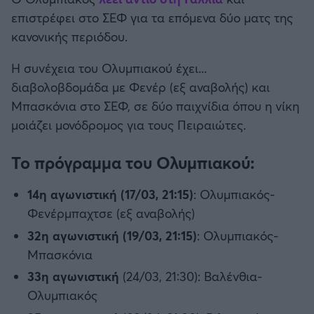
Καλαμάτα
επιστρέφει στο ΣΕΦ για τα επόμενα δύο ματς της
κανονικής περιόδου.
Ηρακλής
Η συνέχεια του Ολυμπιακού έχει...
Μπαρτσελόνα
διαβολοβδομάδα με Φενέρ (εξ αναβολής) και
Μπασκόνια στο ΣΕΦ, σε δύο παιχνίδια όπου η νίκη
Ρεάλ Μαδρίτης
μοιάζει μονόδρομος για τους Πειραιώτες.
Το πρόγραμμα του Ολυμπιακού:
Ατλέτικο Μαδρίτης
14η αγωνιστική (17/03, 21:15)
: Ολυμπιακός-
Μάντσεστερ Γιουνάιτεντ
Φενέρμπαχτσε (εξ αναβολής)
32η αγωνιστική (19/03, 21:15)
: Ολυμπιακός-
Μάντσεστερ Σίτι
Μπασκόνια
Λίβερπουλ
33η αγωνιστική
(24/03, 21:30): Βαλένθια-
Ολυμπιακός
Τσέλσι