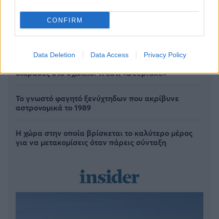
CONFIRM
Data Deletion
Data Access
Privacy Policy
Το ελληνικό βιβλίο που προτείνει η Dua Lipa δεν το
διάβασες στο σχολείο: Τι εστί «Deepfake»
Το γνωστό φαγητό ξενύχτηδων που ακρίβυνε
αστρονομικά το 1989
Η χώρα στην οποία βρίσκεται το καλύτερο μέρος
για να μετακομίσεις όταν πάρεις σύνταξη