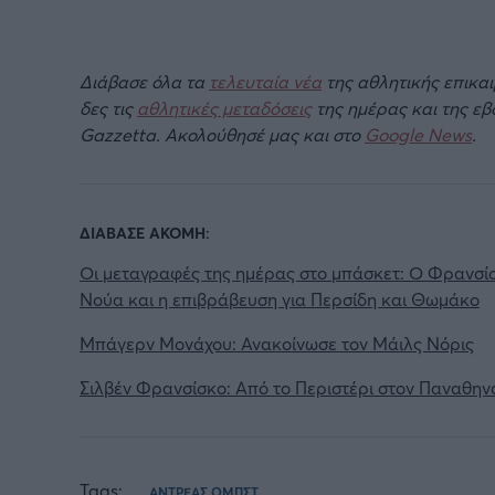
Διάβασε όλα τα
τελευταία νέα
της αθλητικής επικα
δες τις
αθλητικές μεταδόσεις
της ημέρας και της ε
Gazzetta. Ακολούθησέ μας και στο
Google News
.
ΔΙΑΒΑΣΕ ΑΚΟΜΗ:
Οι μεταγραφές της ημέρας στο μπάσκετ: Ο Φρανσίσκ
Νούα και η επιβράβευση για Περσίδη και Θωμάκο
Μπάγερν Μονάχου: Ανακοίνωσε τον Μάιλς Νόρις
Σιλβέν Φρανσίσκο: Από το Περιστέρι στον Παναθην
Tags:
ΑΝΤΡΕΑΣ ΟΜΠΣΤ