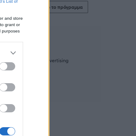
B’s List of
Δείτε όλο το πρόγραμμα
er and store
to grant or
ed purposes