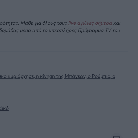
ιρότητας. Μάθε για όλους τους
live αγώνες σήμερα
και
βδομάδας μέσα από το υπερπλήρες Πρόγραμμα TV του
ο κυριάρχησε, η κίνηση της Μπάγερν, ο Ρούμπιο, ο
αϊκό