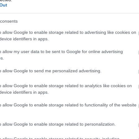
ότε δεν χρειάστηκε να το σκεφτώ πολύ. Έχουμε
Out
 εδώ ακόμα. Θέλω να πετύχω ακόμη περισσότερα
στ
, ο οποίος συνέχισε:
consents
o allow Google to enable storage related to advertising like cookies on
 κρατήσει, και το εκτιμώ πολύ αυτό, ενώ είμαι
evice identifiers in apps.
 αυτό και ήταν μια πολύ γρήγορη απόφαση που
εδώ, πραγματικά; Απολύτως τίποτα. Ελπίζω να
o allow my user data to be sent to Google for online advertising
ευθύνες για τον σύλλογο αυτός είναι ο στόχος
s.
to allow Google to send me personalized advertising.
o allow Google to enable storage related to analytics like cookies on
evice identifiers in apps.
o allow Google to enable storage related to functionality of the website
o allow Google to enable storage related to personalization.
o allow Google to enable storage related to security, including