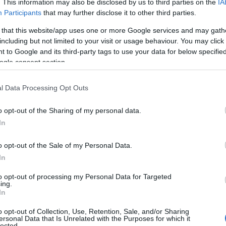
. This information may also be disclosed by us to third parties on the
IA
Participants
that may further disclose it to other third parties.
 that this website/app uses one or more Google services and may gath
including but not limited to your visit or usage behaviour. You may click 
 to Google and its third-party tags to use your data for below specifi
ogle consent section.
l Data Processing Opt Outs
o opt-out of the Sharing of my personal data.
In
o opt-out of the Sale of my Personal Data.
In
to opt-out of processing my Personal Data for Targeted
ing.
In
αραμείνω στην Μπάγερν, γιατί το Μόναχο έχει
o opt-out of Collection, Use, Retention, Sale, and/or Sharing
α, νιώθω απλώς πολύ άνετα εδώ. Οι συνθήκες στην
ersonal Data that Is Unrelated with the Purposes for which it
lected.