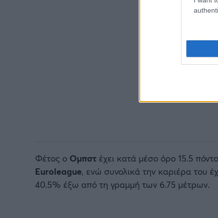
authenti
Φέτος ο
Ομπστ
έχει κατά μέσο όρο 15.5 πόντ
Euroleague
, ενώ συνολικά την καριέρα του έχε
40.5% έξω από τη γραμμή των 6.75 μέτρων.