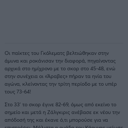
Οι παίκτες του Γκόλεματς βελτιώθηκαν στην
άμυνα και ροκάνισαν την διαφορά, πηγαίνοντας
αρχικά στο ημίχρονο με το σκορ στο 45-48, ενώ
στην συνέχεια οι «Άραβες» πήραν τα ηνία του
αγώνα, κλείνοντας την τρίτη περίοδο με το υπέρ
τους 73-64!
Στο 33' το σκορ έγινε 82-69, όμως από εκείνο το
σημείο και μετά η Ζάλγκιρις ανέβασε εκ νέου την
απόδοσή της και έκανε ό,τι μπορούσε για να
επιστρέψει. Μάλιστα η ομάδα του Κάουνας μείωσε