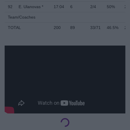
92
E. Ulanovas *
17:04
6
2/4
50%
2/
Team/Coaches
TOTAL
200
89
33/71
46.5%
24