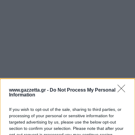
www.gazzetta.gr -
Do Not Process My Personal
Information
Ο MVP
: Ο Καμπενγκέλε με 21 πόντους και 10
ριμπάουντ ήταν ο κορυφαίος των νικητών, ενώ 16
If you wish to opt-out of the sale, sharing to third parties, or
με 7 ασίστ πρόσθεσε ο Αβράμοβιτς και 14 ο
processing of your personal or sensitive information for
Πετρούσεφ..
targeted advertising by us, please use the below opt-out
section to confirm your selection. Please note that after your
opt-out request is processed you may continue seeing