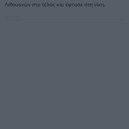
Λιθουανών στο τέλος και έφτασε στη νίκη.
Καλαμάτα
Ηρακλής
Μπαρτσελόνα
Ρεάλ Μαδρίτης
Ατλέτικο Μαδρίτης
Μάντσεστερ Γιουνάιτεντ
Μάντσεστερ Σίτι
Λίβερπουλ
Τσέλσι