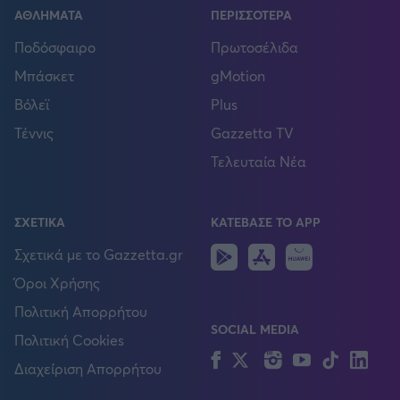
ΑΘΛΗΜΑΤΑ
ΠΕΡΙΣΣΟΤΕΡΑ
Ποδόσφαιρο
Πρωτοσέλιδα
Μπάσκετ
gMotion
Βόλεϊ
Plus
Τέννις
Gazzetta TV
Τελευταία Νέα
ΣΧΕΤΙΚΑ
ΚΑΤΕΒΑΣΕ ΤΟ APP
Android
IOS
Huawei
Σχετικά με το Gazzetta.gr
Όροι Χρήσης
Πολιτική Απορρήτου
SOCIAL MEDIA
Πολιτική Cookies
Facebook
Twitter
Instagram
YouTube
TikTok
Lin
Διαχείριση Απορρήτου