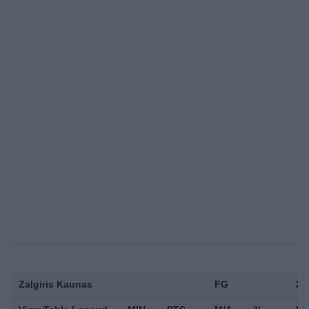
Zalgiris Kaunas
FG
2P