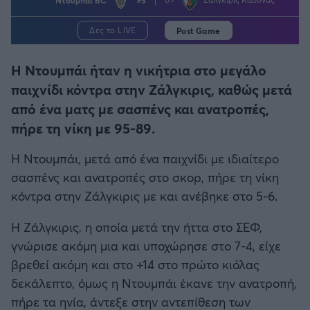
Η μητρότητα στον πάγκο
Δημήτρης Τσορμπατζόγλου
Συνεντεύξεις
Άρης
Μεγάλη μου Αγάπη
Δες το LIVE
Post Game
Μια Ιστορία από την Πόλη
Λεβαδειακός
Η Ντουμπάι ήταν η νικήτρια στο μεγάλο
παιχνίδι κόντρα στην Ζάλγκιρις, καθώς μετά
ΟΦΗ
από ένα ματς με σασπένς και ανατροπές,
πήρε τη νίκη με 95-89.
Βόλος
Η Ντουμπάι, μετά από ένα παιχνίδι με ιδιαίτερο
Ατρόμητος Αθηνών
σασπένς και ανατροπές στο σκορ, πήρε τη νίκη
κόντρα στην Ζάλγκιρις με και ανέβηκε στο 5-6.
Κηφισιά
Η Ζάλγκιρις, η οποία μετά την ήττα στο ΣΕΦ,
γνώρισε ακόμη μια και υποχώρησε στο 7-4, είχε
Αστέρας Τρίπολης
βρεθεί ακόμη και στο +14 στο πρώτο κιόλας
δεκάλεπτο, όμως η Ντουμπάι έκανε την ανατροπή,
Παναιτωλικός
πήρε τα ηνία, άντεξε στην αντεπίθεση των