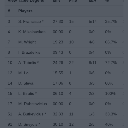
View Table Legend
MIN
PTS
M/A
%
M/
#
Players
3
S. Francisco *
27:30
15
5/14
35.7%
2/
4
K. Mikalauskas
00:00
0
0/0
0%
0/
7
M. Wright
19:23
10
4/6
66.7%
4/
8
I. Brazdeikis
09:43
0
0/4
0%
0/
10
A. Tubelis *
24:26
22
8/11
72.7%
8/
12
M. Lo
15:55
1
0/6
0%
0/
14
D. Sleva
17:06
8
3/5
60%
3/
15
L. Birutis *
06:10
4
2/2
100%
2/
17
M. Rubstavicius
00:00
0
0/0
0%
0/
51
A. Butkevicius *
32:33
11
1/3
33.3%
1/
91
D. Sirvydis *
30:10
12
2/5
40%
2/