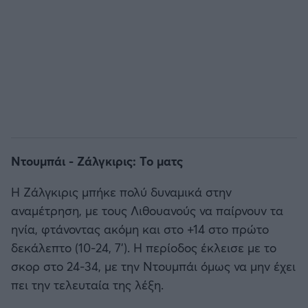
Άρσεναλ
Γιουβέντους
Μίλαν
Ίντερ
Ντουμπάι - Ζάλγκιρις: Το ματς
Μπάγερν Μονάχου
Η Ζάλγκιρις μπήκε πολύ δυναμικά στην
αναμέτρηση, με τους Λιθουανούς να παίρνουν τα
Παρί Σεν Ζερμέν
ηνία, φτάνοντας ακόμη και στο +14 στο πρώτο
δεκάλεπτο (10-24, 7'). Η περίοδος έκλεισε με το
σκορ στο 24-34, με την Ντουμπάι όμως να μην έχει
πει την τελευταία της λέξη.