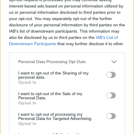
Ο ΚΑΛΥΤΕΡΟΣ ΤΩΝ ΗΤΤΗΜΕΝΩΝ
: Ο Αζουόλας
interest-based ads based on personal information utilized by
Τουμπέλις με 22 πόντους ήταν ο κορυφαίος της
us or personal information disclosed to third parties prior to
Ζάλγκιρις, με τον Φρανσίσκο να προσθέτει 15 με 9
your opt-out. You may separately opt-out of the further
ασίστ.
disclosure of your personal information by third parties on the
IAB’s list of downstream participants. This information may
also be disclosed by us to third parties on the
IAB’s List of
ΤΟ ΣΤΑΤΙΣΤΙΚΟ ΠΟΥ ΞΕΧΩΡΙΣΕ
: Το 16-0 που
Downstream Participants
that may further disclose it to other
έτρεξε η Ντουμπάι από το 24' μέχρι το 29 ήταν το
third parties.
σημείο που έφερε τα πάνω κάτω στην
Please note that this website/app uses one or more Google
αναμέτρηση.
Personal Data Processing Opt Outs
services and may gather and store information including but
not limited to your visit or usage behaviour. You may click to
I want to opt-out of the Sharing of my
personal data.
grant or deny consent to Google and its third-party tags to
Opted In
use your data for below specified purposes in below Google
consent section.
I want to opt-out of the Sale of my
Personal Data.
Opted In
I want to opt-out of processing my
Personal Data for Targeted Advertising.
Opted In