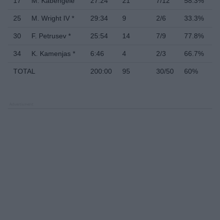
17
M. Kabengele
27:24
21
7/12
58.3%
7
25
M. Wright IV *
29:34
9
2/6
33.3%
2
30
F. Petrusev *
25:54
14
7/9
77.8%
7
34
K. Kamenjas *
6:46
4
2/3
66.7%
2
TOTAL
200:00
95
30/50
60%
3