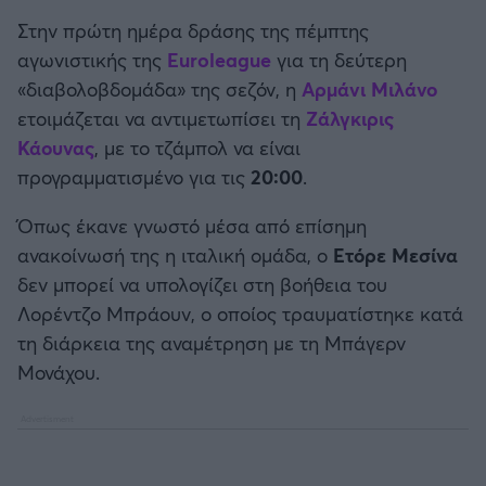
Καλαμάτα
Στην πρώτη ημέρα δράσης της πέμπτης
αγωνιστικής της
Euroleague
για τη δεύτερη
Ηρακλής
«διαβολοβδομάδα» της σεζόν, η
Αρμάνι Μιλάνο
ετοιμάζεται να αντιμετωπίσει τη
Ζάλγκιρις
Μπαρτσελόνα
Κάουνας
, με το τζάμπολ να είναι
προγραμματισμένο για τις
20:00
.
Ρεάλ Μαδρίτης
Όπως έκανε γνωστό μέσα από επίσημη
Ατλέτικο Μαδρίτης
ανακοίνωσή της η ιταλική ομάδα, ο
Ετόρε Μεσίνα
δεν μπορεί να υπολογίζει στη βοήθεια του
Μάντσεστερ Γιουνάιτεντ
Λορέντζο Μπράουν, ο οποίος τραυματίστηκε κατά
τη διάρκεια της αναμέτρηση με τη Μπάγερν
Μάντσεστερ Σίτι
Μονάχου.
Λίβερπουλ
Τσέλσι