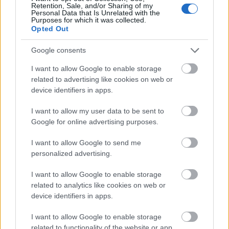
Monaco Lorenzo Brown
Retention, Sale, and/or Sharing of my
Personal Data that Is Unrelated with the
ha riportato una
Purposes for which it was collected.
Opted Out
lesione del gemello
Google consents
mediale della gamba
I want to allow Google to enable storage
sinistra. Non sarà
related to advertising like cookies on web or
device identifiers in apps.
disponibile
I want to allow my user data to be sent to
🇬🇧During the Munich
Google for online advertising purposes.
game, Lorenzo Brown
I want to allow Google to send me
personalized advertising.
reported a left calf
I want to allow Google to enable storage
injury and won’t be
related to analytics like cookies on web or
device identifiers in apps.
available for tonight
I want to allow Google to enable storage
related to functionality of the website or app.