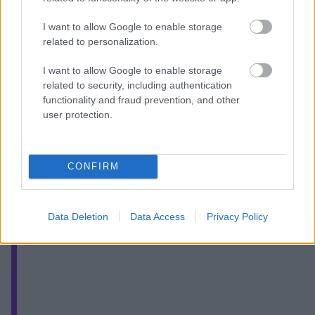
game in Kaunas.
pic.twitter.com/CLGQBO
I want to allow Google to enable storage
related to personalization.
I want to allow Google to enable storage
related to security, including authentication
functionality and fraud prevention, and other
user protection.
CONFIRM
Data Deletion
Data Access
Privacy Policy