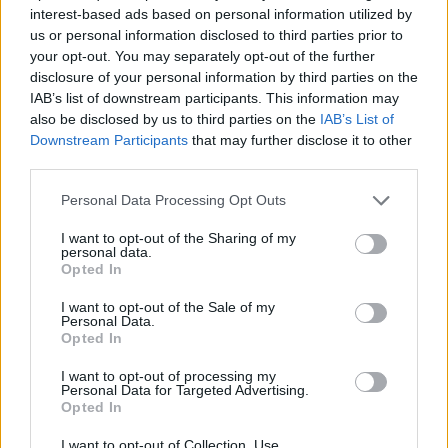
interest-based ads based on personal information utilized by
us or personal information disclosed to third parties prior to
your opt-out. You may separately opt-out of the further
disclosure of your personal information by third parties on the
IAB’s list of downstream participants. This information may
also be disclosed by us to third parties on the
IAB’s List of
Downstream Participants
that may further disclose it to other
third parties.
Please note that this website/app uses one or more Google
Personal Data Processing Opt Outs
services and may gather and store information including but
Η ανακοίνωση της Αρμάνι Μιλάνο για
not limited to your visit or usage behaviour. You may click to
I want to opt-out of the Sharing of my
Λορέντζο Μπράουν
personal data.
grant or deny consent to Google and its third-party tags to
Opted In
use your data for below specified purposes in below Google
consent section.
I want to opt-out of the Sale of my
🇮🇹L'Olimpia
Personal Data.
Opted In
comunica che nel
I want to opt-out of processing my
Personal Data for Targeted Advertising.
corso della gara di
Opted In
I want to opt-out of Collection, Use,