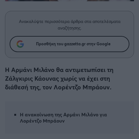
Η μητρότητα στον πάγκο
Δημήτρης Τσορμπατζόγλου
Συνεντεύξεις
Άρης
Μεγάλη μου Αγάπη
Ανακαλύψτε περισσότερα άρθρα στα αποτελέσματα
Μια Ιστορία από την Πόλη
Λεβαδειακός
αναζήτησης.
ΟΦΗ
Προσθήκη του gazzetta.gr στην Google
Βόλος
Η Αρμάνι Μιλάνο θα αντιμετωπίσει τη
Ατρόμητος Αθηνών
Ζάλγκιρις Κάουνας χωρίς να έχει στη
διάθεσή της, τον Λορέντζο Μπράουν.
Κηφισιά
Αστέρας Τρίπολης
Η ανακοίνωση της Αρμάνι Μιλάνο για
Λορέντζο Μπράουν
Παναιτωλικός