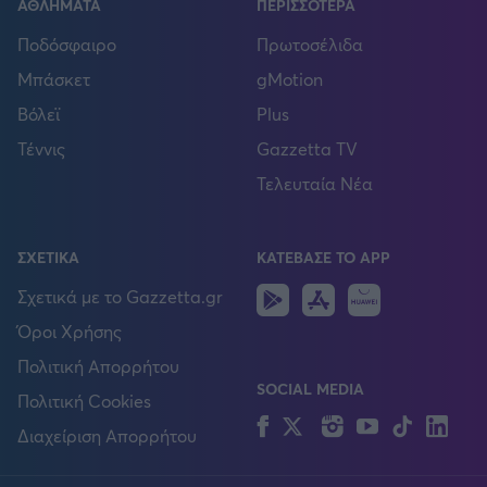
ΑΘΛΗΜΑΤΑ
ΠΕΡΙΣΣΟΤΕΡΑ
Ποδόσφαιρο
Πρωτοσέλιδα
Μπάσκετ
gMotion
Βόλεϊ
Plus
Τέννις
Gazzetta TV
Τελευταία Νέα
ΣΧΕΤΙΚΑ
ΚΑΤΕΒΑΣΕ ΤΟ APP
Android
IOS
Huawei
Σχετικά με το Gazzetta.gr
Όροι Χρήσης
Πολιτική Απορρήτου
SOCIAL MEDIA
Πολιτική Cookies
Facebook
Twitter
Instagram
YouTube
TikTok
Lin
Διαχείριση Απορρήτου