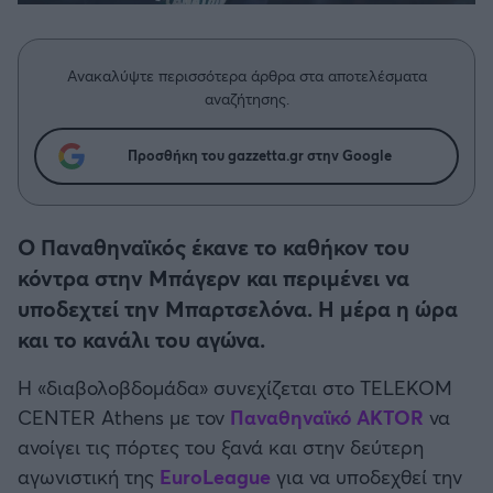
Η μητρότητα στον πάγκο
Δημήτρης Τσορμπατζόγλου
Συνεντεύξεις
Άρης
Μεγάλη μου Αγάπη
Ανακαλύψτε περισσότερα άρθρα στα αποτελέσματα
Μια Ιστορία από την Πόλη
Λεβαδειακός
αναζήτησης.
ΟΦΗ
Προσθήκη του gazzetta.gr στην Google
Βόλος
Ο Παναθηναϊκός έκανε το καθήκον του
Ατρόμητος Αθηνών
κόντρα στην Μπάγερν και περιμένει να
υποδεχτεί την Μπαρτσελόνα. Η μέρα η ώρα
Κηφισιά
και το κανάλι του αγώνα.
Η «διαβολοβδομάδα» συνεχίζεται στο TELEKOM
Αστέρας Τρίπολης
CENTER Athens με τον
Παναθηναϊκό AKTOR
να
ανοίγει τις πόρτες του ξανά και στην δεύτερη
Παναιτωλικός
αγωνιστική της
EuroLeague
για να υποδεχθεί την