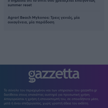
5 σημάδια ότι το σπίτι σου χρειάζεται επειγόντως
summer reset
Agrari Beach Mykonos: Τρεις γενιές, μία
οικογένεια, μία παράδοση
Το σύνολο του περιεχομένου και των υπηρεσιών του gazzetta.gr
διατίθεται στους επισκέπτες αυστηρά για προσωπική χρήση.
Απαγορεύεται η χρήση ή επανεκπομπή του, σε οποιοδήποτε μέσο,
μετά ή άνευ επεξεργασίας, χωρίς γραπτή άδεια του εκδότη.