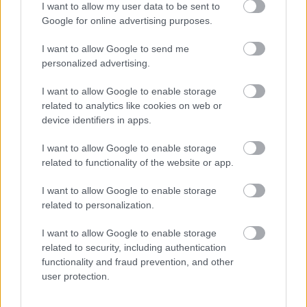
I want to allow my user data to be sent to
6 γραφικά χωριά των Κυκλάδων που αξίζει να
Google for online advertising purposes.
ανακαλύψετε
I want to allow Google to send me
personalized advertising.
7 έξυπνα tips για να φτιάξετε γρήγορα τη βαλίτσα
των διακοπών
I want to allow Google to enable storage
related to analytics like cookies on web or
Η εξωτική παραλία της Πάργας που θα λατρέψετε
device identifiers in apps.
I want to allow Google to enable storage
related to functionality of the website or app.
I want to allow Google to enable storage
related to personalization.
I want to allow Google to enable storage
related to security, including authentication
functionality and fraud prevention, and other
user protection.