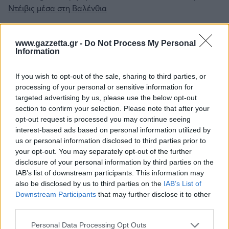
Ντέιβις μέσα στη Βαλένθια
Άταμαν στη Σύμη: «Σπάει» πιάτα σε γνωστό εστιατόριο!
www.gazzetta.gr -
Do Not Process My Personal
Information
If you wish to opt-out of the sale, sharing to third parties, or
processing of your personal or sensitive information for
targeted advertising by us, please use the below opt-out
Για να προσθέσεις το σχόλιο
section to confirm your selection. Please note that after your
σου πρέπει να συνδεθείς
opt-out request is processed you may continue seeing
στο my gazzetta!
interest-based ads based on personal information utilized by
us or personal information disclosed to third parties prior to
your opt-out. You may separately opt-out of the further
Εγγραφή
Σύνδεση
disclosure of your personal information by third parties on the
IAB’s list of downstream participants. This information may
also be disclosed by us to third parties on the
IAB’s List of
Downstream Participants
that may further disclose it to other
third parties.
Συνδέσου και κάνε το πρώτο σχόλιο...
Please note that this website/app uses one or more Google
Personal Data Processing Opt Outs