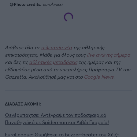
@Photo credits:
eurokinissi
Διάβασε όλα τα
τελευταία νέα
της αθλητικής
επικαιρότητας. Μάθε για όλους τους
live αγώνες σήμερα
και δες τις
αθλητικές μεταδόσεις
της ημέρας και της
εβδομάδας μέσα από το υπερπλήρες Πρόγραμμα TV του
Gazzetta. Ακολούθησέ μας και στο
Google News
.
ΔΙΑΒΑΣΕ ΑΚΟΜΗ:
Φενέρμπαχτσε: Αντέγραψε τον ποδοσφαιρικό
Παναθηναϊκό με Spiderman και Λιβάι Γκαρσία!
EuroLeague: Θυμήθηκε το buzzer-beater του Χέιζ-