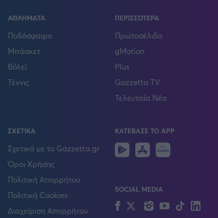
ΑΘΛΗΜΑΤΑ
ΠΕΡΙΣΣΟΤΕΡΑ
Ποδόσφαιρο
Πρωτοσέλιδα
Μπάσκετ
gMotion
Βόλεϊ
Plus
Τέννις
Gazzetta TV
Τελευταία Νέα
ΣΧΕΤΙΚΑ
ΚΑΤΕΒΑΣΕ ΤΟ APP
Android
IOS
Huawei
Σχετικά με το Gazzetta.gr
Όροι Χρήσης
Πολιτική Απορρήτου
SOCIAL MEDIA
Πολιτική Cookies
Facebook
Twitter
Instagram
YouTube
TikTok
Lin
Διαχείριση Απορρήτου