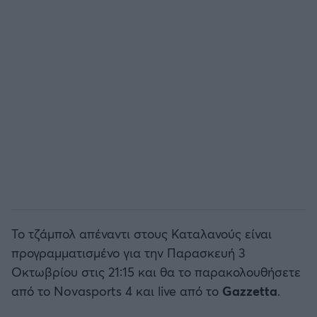
Άρσεναλ
Γιουβέντους
Μίλαν
Ίντερ
Μπάγερν Μονάχου
Παρί Σεν Ζερμέν
Το τζάμπολ απέναντι στους Καταλανούς είναι
προγραμματισμένο για την Παρασκευή 3
Οκτωβρίου στις 21:15 και θα το παρακολουθήσετε
από το Novasports 4 και live από το
Gazzetta
.