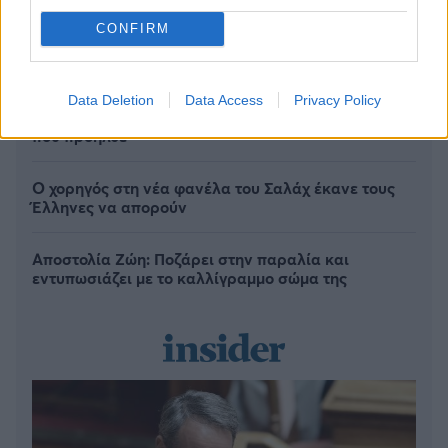
CONFIRM
«Μου χρωστάς έναν Αύγουστο»: Όλοι μιλούν για τη
Data Deletion
Data Access
Privacy Policy
φράση που έγινε τραγούδι, κανείς δεν ξέρει από
πού προήλθε
Ο χορηγός στη νέα φανέλα του Σαλάχ έκανε τους
Έλληνες να απορούν
Αποστολία Ζώη: Ποζάρει στην παραλία και
εντυπωσιάζει με το καλλίγραμμο σώμα της