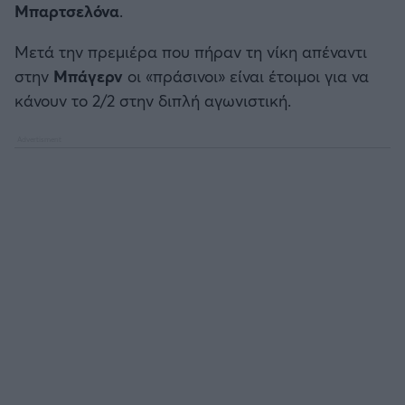
Μπαρτσελόνα
.
Καλαμάτα
Μετά την πρεμιέρα που πήραν τη νίκη απέναντι
Ηρακλής
στην
Μπάγερν
οι «πράσινοι» είναι έτοιμοι για να
κάνουν το 2/2 στην διπλή αγωνιστική.
Μπαρτσελόνα
Ρεάλ Μαδρίτης
Ατλέτικο Μαδρίτης
Μάντσεστερ Γιουνάιτεντ
Μάντσεστερ Σίτι
Λίβερπουλ
Τσέλσι