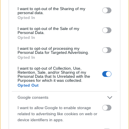
services and may gather and store information including but
not limited to your visit or usage behaviour. You may click to
I want to opt-out of the Sharing of my
personal data.
grant or deny consent to Google and its third-party tags to
Opted In
use your data for below specified purposes in below Google
consent section.
I want to opt-out of the Sale of my
BEST OF
INTERNET
Personal Data.
Opted In
I want to opt-out of processing my
Personal Data for Targeted Advertising.
Opted In
I want to opt-out of Collection, Use,
Retention, Sale, and/or Sharing of my
Personal Data that Is Unrelated with the
Purposes for which it was collected.
Opted Out
Google consents
I want to allow Google to enable storage
related to advertising like cookies on web or
device identifiers in apps.